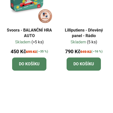
Svoora - BALANČNÍ HRA
Lilliputiens - Dřevěný
AUTO
panel - Rádio
Skladem
(>5 ks)
Skladem
(5 ks)
450 Kč
790 Kč
(–35 %)
(–16 %)
699 Kč
949 Kč
DO KOŠÍKU
DO KOŠÍKU