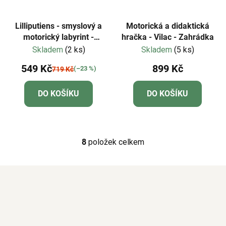
Lilliputiens - smyslový a
Motorická a didaktická
motorický labyrint -
hračka - Vilac - Zahrádka
Farma
Skladem
(2 ks)
Skladem
(5 ks)
549 Kč
899 Kč
(–23 %)
719 Kč
DO KOŠÍKU
DO KOŠÍKU
8
položek celkem
O
v
l
á
d
a
c
í