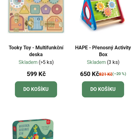
i
p
s
r
p
o
r
d
o
u
d
k
Tooky Toy - Multifunkční
HAPE - Přenosný Activity
u
deska
Box
t
Skladem
(>5 ks)
Skladem
(3 ks)
k
ů
t
599 Kč
650 Kč
(–20 %)
821 Kč
ů
DO KOŠÍKU
DO KOŠÍKU