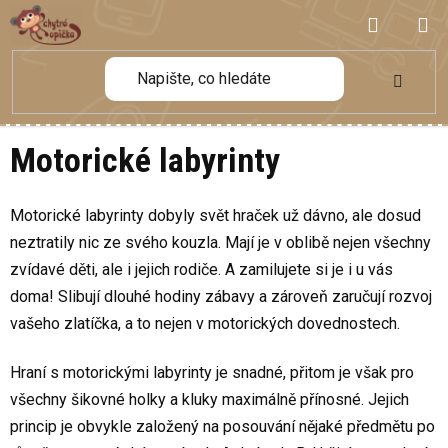
Přejít
NÁKUP
na
obsah
KOŠÍK
Motorické labyrinty
Motorické labyrinty dobyly svět hraček už dávno, ale dosud
neztratily nic ze svého kouzla. Mají je v oblibě nejen všechny
zvídavé děti, ale i jejich rodiče. A zamilujete si je i u vás
doma! Slibují dlouhé hodiny zábavy a zároveň zaručují rozvoj
vašeho zlatíčka, a to nejen v motorických dovednostech.
Hraní s motorickými labyrinty je snadné, přitom je však pro
všechny šikovné holky a kluky maximálně přínosné. Jejich
princip je obvykle založený na posouvání nějaké předmětu po