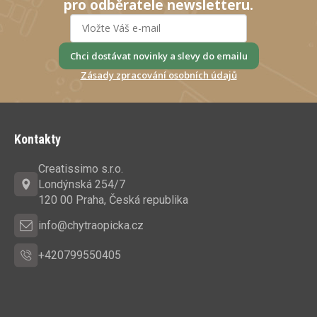
pro odběratele newsletteru.
Chci dostávat novinky a slevy do emailu
Zásady zpracování osobních údajů
Z
á
Kontakty
p
a
Creatissimo s.r.o.
t
Londýnská 254/7
í
120 00 Praha, Česká republika
info@chytraopicka.cz
+420799550405