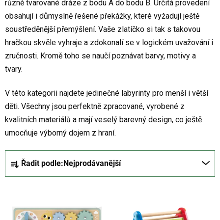
různě tvarované dráze z bodu A do bodu B. Určitá provedení
obsahují i důmyslně řešené překážky, které vyžadují ještě
soustředěnější přemýšlení. Vaše zlatíčko si tak s takovou
hračkou skvěle vyhraje a zdokonalí se v logickém uvažování i
zručnosti. Kromě toho se naučí poznávat barvy, motivy a
tvary.
V této kategorii najdete jedinečné labyrinty pro menší i větší
děti. Všechny jsou perfektně zpracované, vyrobené z
kvalitních materiálů a mají veselý barevný design, co ještě
umocňuje výborný dojem z hraní.
Ř
Řadit podle:
Nejprodávanější
a
z
V
e
ý
n
p
í