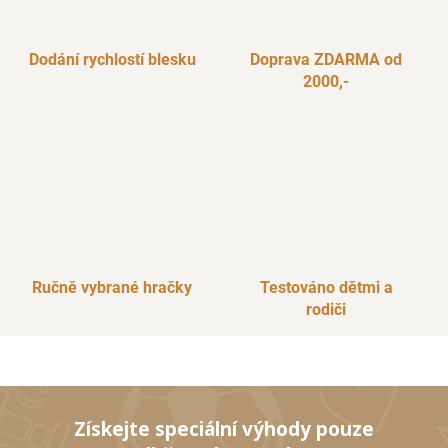
p
r
Dodání rychlostí blesku
Doprava ZDARMA od
v
2000,-
k
y
v
ý
p
i
s
u
Ručně vybrané hračky
Testováno dětmi a
rodiči
Získejte speciální výhody pouze