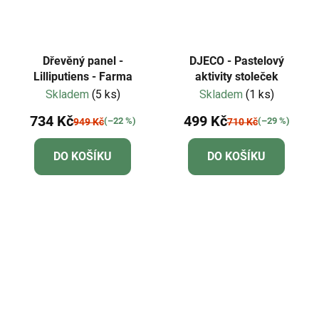
Dřevěný panel -
DJECO - Pastelový
Lilliputiens - Farma
aktivity stoleček
Skladem
(5 ks)
Skladem
(1 ks)
734 Kč
499 Kč
(–22 %)
(–29 %)
949 Kč
710 Kč
DO KOŠÍKU
DO KOŠÍKU