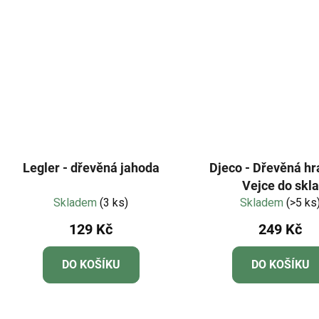
Legler - dřevěná jahoda
Djeco - Dřevěná hr
Vejce do skla
Skladem
(3 ks)
Skladem
(>5 ks
129 Kč
249 Kč
DO KOŠÍKU
DO KOŠÍKU
O