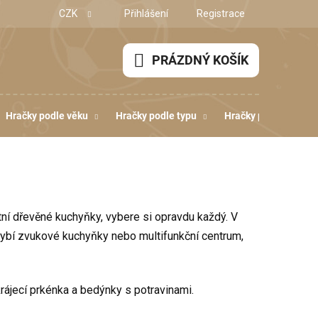
CZK
Přihlášení
Registrace
PRÁZDNÝ KOŠÍK
NÁKUPNÍ
KOŠÍK
Hračky podle věku
Hračky podle typu
Hračky podle dovedn
tní dřevěné kuchyňky, vybere si opravdu každý. V
ybí zvukové kuchyňky nebo multifunkční centrum,
ájecí prkénka a bedýnky s potravinami.