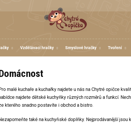
račky
Vzdělávací hračky
Smyslové hračky
Tvoření
Domácnost
Pro malé kuchaře a kuchařky najdete u nás na Chytré opičce kvali
nabídce najdete dětské kuchyňky různých rozměrů a funkcí. Nech
ze kterého snadno postavíte i obchod a bistro.
Nezapomeňte také na kuchyňské doplňky. Nejprodávanější jsou kr