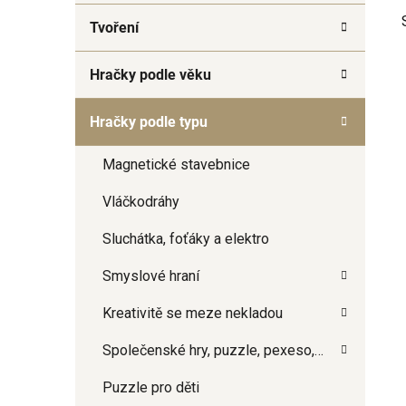
a
Tvoření
n
e
Hračky podle věku
l
Hračky podle typu
i
Magnetické stavebnice
Vláčkodráhy
Sluchátka, foťáky a elektro
Smyslové hraní
Kreativitě se meze nekladou
Společenské hry, puzzle, pexeso,…
Puzzle pro děti