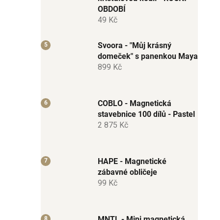
OBDOBÍ
49 Kč
Svoora - "Můj krásný
domeček" s panenkou Maya
899 Kč
COBLO - Magnetická
stavebnice 100 dílů - Pastel
2 875 Kč
HAPE - Magnetické
zábavné obličeje
99 Kč
MNTL - Mini magnetická