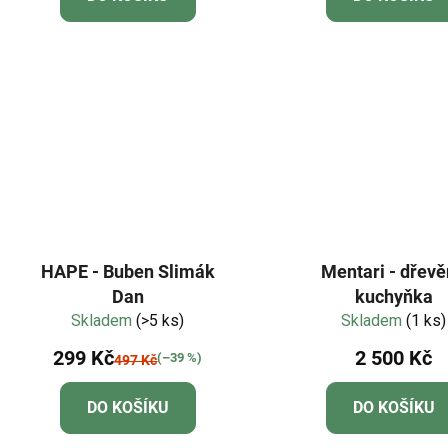
HAPE - Buben Slimák
Mentari - dřev
Dan
kuchyňka
Skladem
(>5 ks)
Skladem
(1 ks)
299 Kč
2 500 Kč
(–39 %)
497 Kč
DO KOŠÍKU
DO KOŠÍKU