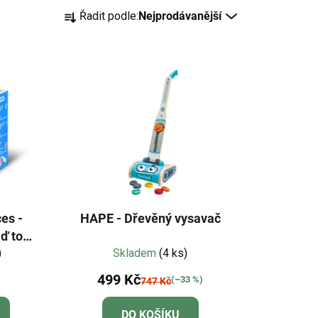
Ř
Řadit podle:
Nejprodávanější
a
z
e
n
í
p
r
o
d
u
k
es -
HAPE - Dřevěný vysavač
t
 to! -
ů
a
)
Skladem
(4 ks)
499 Kč
(–33 %)
747 Kč
DO KOŠÍKU