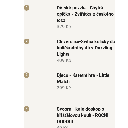
Dětské puzzle - Chytrá
opička - Zvířátka z českého
lesa
379 Kč
Cleverclixx-Svítící kuličky do
kuličkodráhy 4 ks-Dazzling
Lights
409 Kč
Djeco - Karetní hra - Little
Match
299 Kč
Svoora - kaleidoskop s
křišťálovou koulí - ROČNÍ
OBDOBÍ
49 Kč