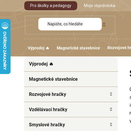
Přejít
Pro školky a pedagogy
Moje objednávka
na
obsah
Rozvojové h
Výprodej 🔥
Magnetické stavebnice
P
K
Přeskočit
Výprodej 🔥
a
kategorie
o
t
s
e
Magnetické stavebnice
t
g
r
o
Rozvojové hračky
a
r
i
n
Vzdělávací hračky
e
n
í
Smyslové hračky
p