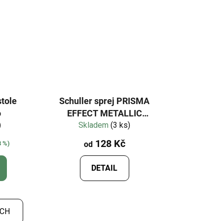
stole
Schuller sprej PRISMA
o
EFFECT METALLIC
)
akrylová barva
Skladem
(3 ks)
128 Kč
3 %)
od
DETAIL
ÍCH