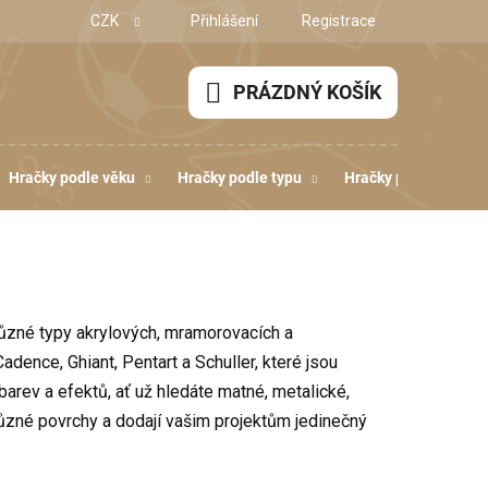
CZK
Přihlášení
Registrace
PRÁZDNÝ KOŠÍK
NÁKUPNÍ
KOŠÍK
Hračky podle věku
Hračky podle typu
Hračky podle dovedn
 různé typy akrylových, mramorovacích a
dence, Ghiant, Pentart a Schuller, které jsou
barev a efektů, ať už hledáte matné, metalické,
ůzné povrchy a dodají vašim projektům jedinečný