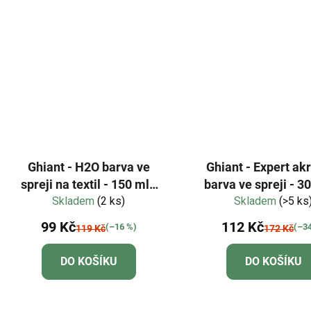
Ghiant - H2O barva ve
Ghiant - Expert ak
spreji na textil - 150 ml -
barva ve spreji - 30
Skladem
lime green
(2 ks)
Skladem
bílá
(>5 ks
99 Kč
112 Kč
(–16 %)
(–3
119 Kč
172 Kč
DO KOŠÍKU
DO KOŠÍKU