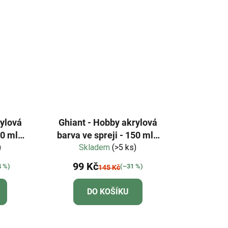
rylová
Ghiant - Hobby akrylová
0 ml -
barva ve spreji - 150 ml -
)
Skladem
měděná
(>5 ks)
99 Kč
4 %)
(–31 %)
145 Kč
DO KOŠÍKU