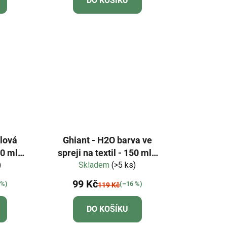
DO KOŠÍKU
ylová
Ghiant - H2O barva ve
0 ml -
spreji na textil - 150 ml -
ená
)
Skladem
fluo zelená
(>5 ks)
99 Kč
 %)
(–16 %)
119 Kč
DO KOŠÍKU