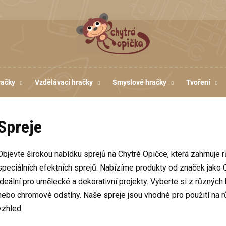
račky
Vzdělávací hračky
Smyslové hračky
Tvoření
Spreje
Objevte širokou nabídku sprejů na Chytré Opičce, která zahrnuje
speciálních efektních sprejů. Nabízíme produkty od značek jako Ca
ideální pro umělecké a dekorativní projekty. Vyberte si z různých 
nebo chromové odstíny. Naše spreje jsou vhodné pro použití na r
vzhled.