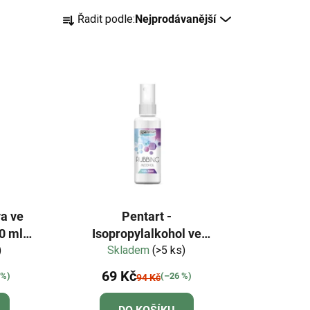
Ř
Řadit podle:
Nejprodávanější
a
z
e
n
í
p
r
o
d
u
k
va ve
Pentart -
t
50 ml -
Isopropylalkohol ve
ů
ivá
)
Skladem
spreji 60ml
(>5 ks)
69 Kč
 %)
(–26 %)
94 Kč