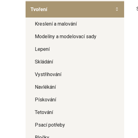
a
Tvoření
n
e
Kreslení a malování
l
Modelíny a modelovací sady
Lepení
i
Skládání
Vystřihování
Navlékání
Pískování
Tetování
Psací potřeby
Bločky