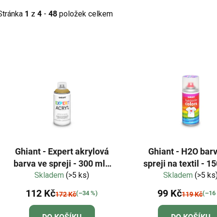
Stránka
1
z
4
-
48
položek celkem
V
ý
p
s
p
r
o
d
Ghiant - Expert akrylová
Ghiant - H2O bar
u
barva ve spreji - 300 ml -
spreji na textil - 1
k
Skladem
zlatá
(>5 ks)
duhově proměnl
Skladem
(>5 ks
t
112 Kč
99 Kč
ů
(–34 %)
(–16
172 Kč
119 Kč