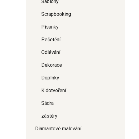
Šablony
Scrapbooking
Písanky
Pečetění
Odlévání
Dekorace
Doplňky
K dotvoření
Sádra
zástěry
Diamantové malování