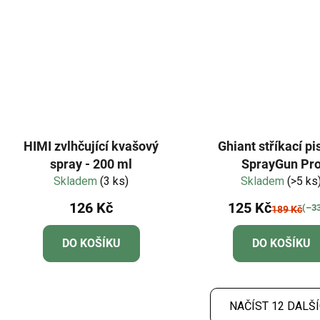
HIMI zvlhčující kvašový
Ghiant stříkací pi
spray - 200 ml
SprayGun Pr
Skladem
(3 ks)
Skladem
(>5 ks
126 Kč
125 Kč
(–3
189 Kč
DO KOŠÍKU
DO KOŠÍKU
NAČÍST 12 DALŠ