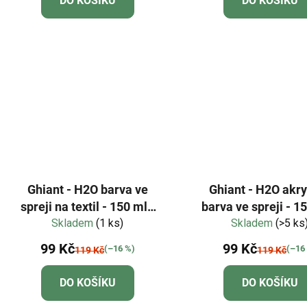
DO KOŠÍKU
DO KOŠÍKU
Ghiant - H2O barva ve
Ghiant - H2O akr
spreji na textil - 150 ml -
barva ve spreji - 15
Skladem
Full Rose
(1 ks)
karmínově červ
Skladem
(>5 ks
99 Kč
99 Kč
(–16 %)
(–16
119 Kč
119 Kč
DO KOŠÍKU
DO KOŠÍKU