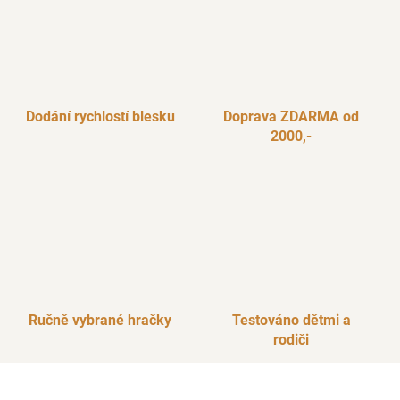
d
a
c
í
p
r
Dodání rychlostí blesku
Doprava ZDARMA od
v
2000,-
k
y
v
ý
p
i
s
u
Ručně vybrané hračky
Testováno dětmi a
rodiči