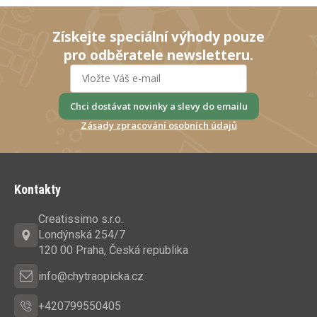
Získejte speciální výhody pouze
pro odběratele newsletteru.
Chci dostávat novinky a slevy do emailu
Zásady zpracování osobních údajů
Z
á
Kontakty
p
a
Creatissimo s.r.o.
t
Londýnská 254/7
í
120 00 Praha, Česká republika
info@chytraopicka.cz
+420799550405