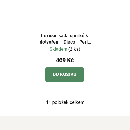
Luxusní sada šperků k
dotvoření - Djeco - Perly
a květiny
Skladem
(2 ks)
469 Kč
DO KOŠÍKU
11
položek celkem
O
v
l
á