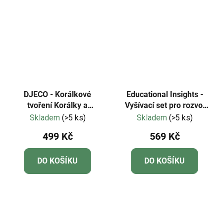
DJECO - Korálkové
Educational Insights -
tvoření Korálky a
Vyšívací set pro rozvoj
postavičky
jemné motoriky
Skladem
(>5 ks)
Skladem
(>5 ks)
499 Kč
569 Kč
DO KOŠÍKU
DO KOŠÍKU