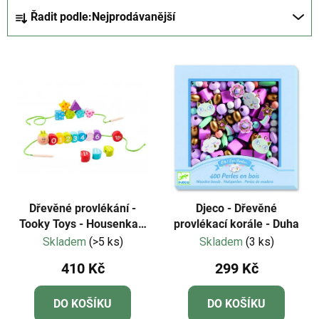
Ř
Řadit podle:
Nejprodávanější
a
z
V
e
ý
n
p
í
i
p
s
r
p
o
r
d
o
u
d
k
Dřevěné provlékání -
Djeco - Dřevěné
u
Tooky Toys - Housenka s
provlékací korále - Duha
t
čísly
Skladem
(>5 ks)
Skladem
(3 ks)
k
ů
t
410 Kč
299 Kč
ů
DO KOŠÍKU
DO KOŠÍKU