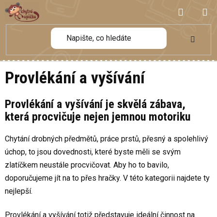
Přejít
NÁKUP
na
obsah
KOŠÍK
Provlékání a vyšívání
Provlékání a vyšívání je skvělá zábava,
která procvičuje nejen jemnou motoriku
Chytání drobných předmětů, práce prstů, přesný a spolehlivý
úchop, to jsou dovednosti, které byste měli se svým
zlatíčkem neustále procvičovat. Aby ho to bavilo,
doporučujeme jít na to přes hračky. V této kategorii najdete ty
nejlepší.
Provlékání a vyšívání totiž představuje ideální činnost na