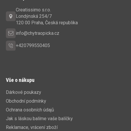
p
a
Creatissimo s.r.o.
t
Londýnská 254/7
í
120 00 Praha, Česká republika
info@chytraopicka.cz
+420799550405
Vše o nákupu
Dárkové poukazy
Obchodní podmínky
Ochrana osobních údajů
Jak s láskou balíme vaše balíčky
Reklamace, vrácení zboží