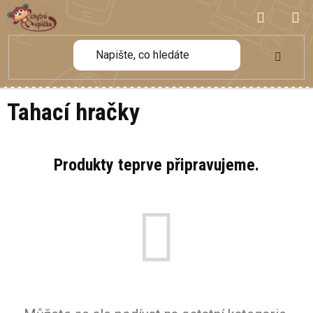
Přejít
NÁKUP
na
obsah
KOŠÍK
Tahací hračky
Produkty teprve připravujeme.