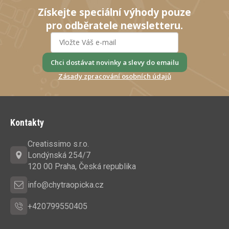
p
Získejte speciální výhody pouze
r
pro odběratele newsletteru.
v
k
y
Chci dostávat novinky a slevy do emailu
v
Zásady zpracování osobních údajů
ý
p
Z
i
s
á
Kontakty
u
p
a
Creatissimo s.r.o.
t
Londýnská 254/7
í
120 00 Praha, Česká republika
info@chytraopicka.cz
+420799550405