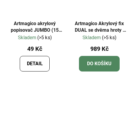
Artmagico akrylový
Artmagico Akrylový fix
popisovač JUMBO (15
DUAL se dvěma hroty |
mm)
80326
Skladem
(>5 ks)
Skladem
(>5 ks)
49 Kč
989 Kč
DETAIL
DO KOŠÍKU