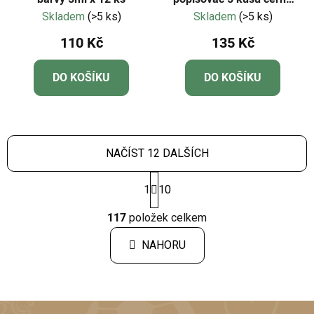
0,7 mm | 80142
Skladem
(>5 ks)
Skladem
(>5 ks)
110 Kč
135 Kč
DO KOŠÍKU
DO KOŠÍKU
NAČÍST 12 DALŠÍCH
S
1
10
t
r
O
á
117
položek celkem
v
n
l
k
NAHORU
á
o
d
v
a
á
c
n
í
í