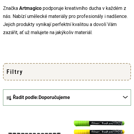
Značka
Artmagico
podporuje kreativního ducha v každém z
nás. Nabízí umělecké materiály pro profesionály i nadšence.
Jejich produkty vynikají perfektní kvalitou a dovolí Vám
zazářit, ať už malujete na jakýkoliv materiál.
Ř
Řadit podle:
Doporučujeme
a
z
V
e
ý
n
p
í