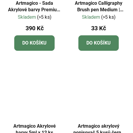
Artmagico - Sada
Artmagico Calligraphy
Akrylové barvy Premium
Brush pen Medium |
10 ks
80012
Skladem
(>5 ks)
Skladem
(>5 ks)
390 Kč
33 Kč
DO KOŠÍKU
DO KOŠÍKU
Artmagico Akrylové
Artmagico akrylový
barvy 5ml x 12 ks
popisovač 5 kusů černá