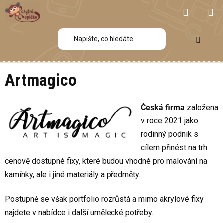
Přejít
NÁKUP
na
obsah
KOŠÍK
Artmagico
Česká firma
založena
v roce 2021 jako
rodinný podnik s
cílem přinést na trh
cenově dostupné fixy, které budou vhodné pro malování na
kamínky, ale i jiné materiály a předměty.
Postupně se však portfolio rozrůstá a mimo akrylové fixy
najdete v nabídce i další umělecké potřeby.