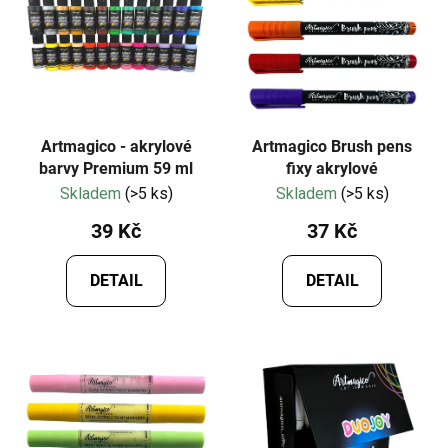
i
p
s
r
p
o
r
d
o
u
d
k
Artmagico - akrylové
Artmagico Brush pens
u
barvy Premium 59 ml
fixy akrylové
t
Skladem
(>5 ks)
Skladem
(>5 ks)
k
ů
t
39 Kč
37 Kč
ů
DETAIL
DETAIL