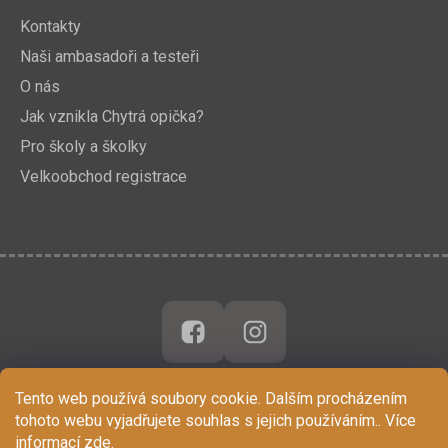
Kontakty
Naši ambasadoři a testeři
O nás
Jak vznikla Chytrá opička?
Pro školy a školky
Velkoobchod registrace
Tento web používá soubory cookie. Dalším procházením
tohoto webu vyjadřujete souhlas s jejich používáním.. Více
informací
zde
.