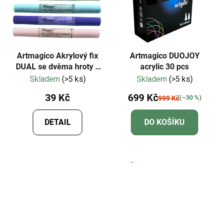
Artmagico Akrylový fix
Artmagico DUOJOY
DUAL se dvěma hroty 1
acrylic 30 pcs
KUS
Skladem
(>5 ks)
Skladem
(>5 ks)
39 Kč
699 Kč
(–30 %)
999 Kč
DETAIL
DO KOŠÍKU