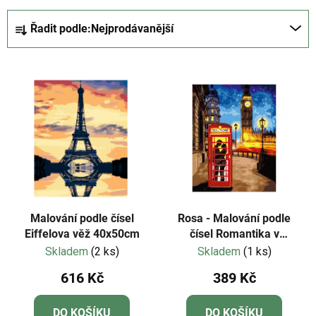
Ř
Řadit podle:
Nejprodávanější
a
z
V
e
ý
n
p
í
i
p
s
r
p
o
r
d
o
u
d
k
Malování podle čísel
Rosa - Malování podle
u
Eiffelova věž 40x50cm
čísel Romantika v
t
Londýně 35 x 45 cm
Skladem
(2 ks)
Skladem
(1 ks)
k
ů
t
616 Kč
389 Kč
ů
DO KOŠÍKU
DO KOŠÍKU