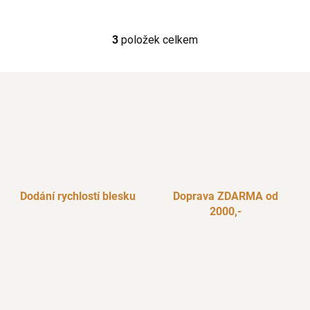
3
položek celkem
O
v
l
á
d
a
c
í
p
r
Dodání rychlostí blesku
Doprava ZDARMA od
v
2000,-
k
y
v
ý
p
i
s