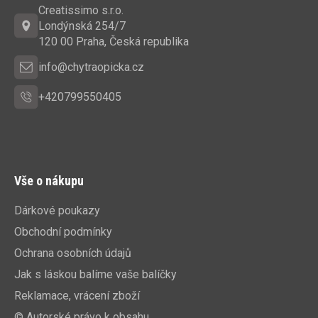
a
Creatissimo s.r.o.
t
Londýnská 254/7
í
120 00 Praha, Česká republika
info@chytraopicka.cz
+420799550405
Vše o nákupu
Dárkové poukazy
Obchodní podmínky
Ochrana osobních údajů
Jak s láskou balíme vaše balíčky
Reklamace, vrácení zboží
© Autorské právo k obsahu