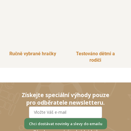
y
v
ý
p
i
s
u
Ručně vybrané hračky
Testováno dětmi a
rodiči
Získejte speciální výhody pouze
pro odběratele newsletteru.
Chci dostávat novinky a slevy do emailu