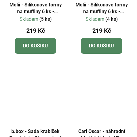
Melii - Silikonové formy
Melii - Silikonové formy
na muffiny 6 ks -
na muffiny 6 ks -
jednorožec
buldoček
Skladem
(5 ks)
Skladem
(4 ks)
219 Kč
219 Kč
DO KOŠÍKU
DO KOŠÍKU
b.box - Sada krabiček
Carl Oscar - náhradní