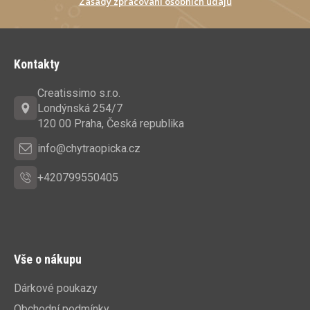
Zásady zpracování osobních údajů
Z
á
Kontakty
p
a
Creatissimo s.r.o.
t
Londýnská 254/7
í
120 00 Praha, Česká republika
info@chytraopicka.cz
+420799550405
Vše o nákupu
Dárkové poukazy
Obchodní podmínky