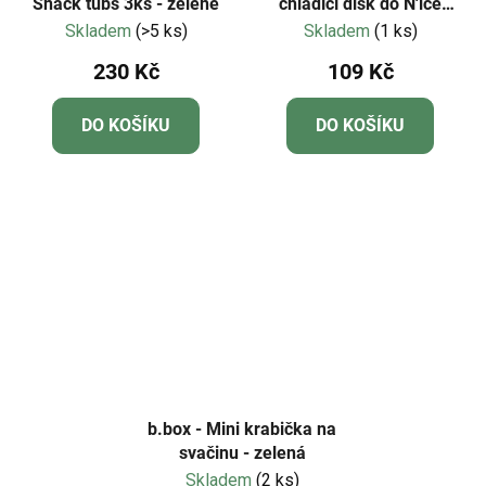
Snack tubs 3ks - zelené
chladící disk do N'ice
Box™
Skladem
(>5 ks)
Skladem
(1 ks)
230 Kč
109 Kč
DO KOŠÍKU
DO KOŠÍKU
b.box - Mini krabička na
svačinu - zelená
Skladem
(2 ks)