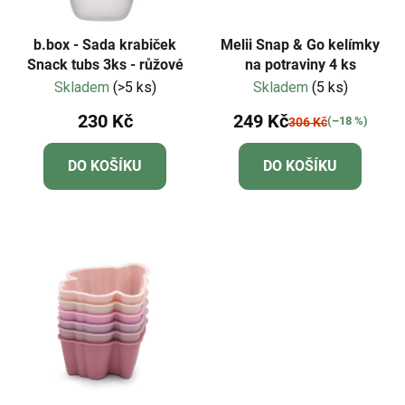
o
u
d
k
b.box - Sada krabiček
Melii Snap & Go kelímky
u
Snack tubs 3ks - růžové
na potraviny 4 ks
t
Skladem
(>5 ks)
Skladem
(5 ks)
k
ů
t
230 Kč
249 Kč
(–18 %)
306 Kč
ů
DO KOŠÍKU
DO KOŠÍKU