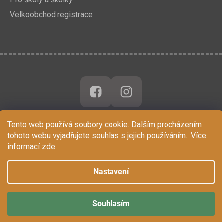
Velkoobchod registrace
Tento web používá soubory cookie. Dalším procházením
tohoto webu vyjadřujete souhlas s jejich používáním.. Více
informací
zde
.
Nastavení
Souhlasím
Vytvořil Shoptet
Copyright 2026
Chytrá Opička
. Všechna práva vyhrazena.