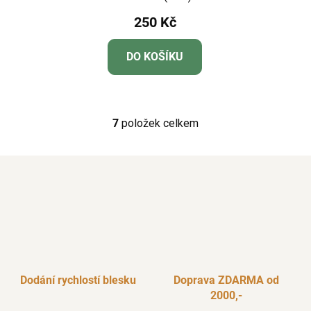
250 Kč
DO KOŠÍKU
7
položek celkem
O
v
l
á
d
a
c
í
p
r
Dodání rychlostí blesku
Doprava ZDARMA od
v
2000,-
k