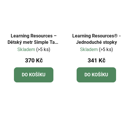
Learning Resources –
Learning Resources® -
Dětský metr Simple Tape
Jednoduché stopky
Measure LER9153
Skladem
(>5 ks)
Skladem
(>5 ks)
370 Kč
341 Kč
DO KOŠÍKU
DO KOŠÍKU