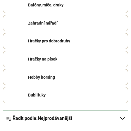
Balóny, míče, draky
Zahradní nářadí
Hračky pro dobrodruhy
Hračky na písek
Hobby horsing
Bublifuky
Ř
Řadit podle:
Nejprodávanější
a
z