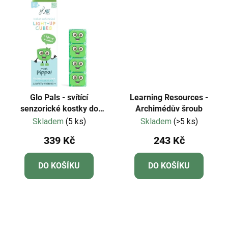
Glo Pals - svítící
Learning Resources -
senzorické kostky do
Archimédův šroub
vody-zelená - Pippa 4ks
Skladem
(5 ks)
Skladem
(>5 ks)
339 Kč
243 Kč
DO KOŠÍKU
DO KOŠÍKU