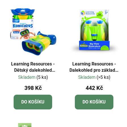
V
e
ý
n
p
í
i
p
s
r
p
o
r
d
o
u
d
k
Learning Resources -
Learning Resources -
u
Dětský dalekohled
Dalekohled pro základní
t
GeoSafari® Jr.
vědy
Skladem
(5 ks)
Skladem
(>5 ks)
k
ů
t
398 Kč
442 Kč
ů
DO KOŠÍKU
DO KOŠÍKU