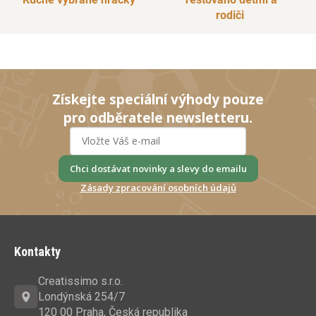
rodiči
Získejte speciální výhody pouze
pro odběratele newsletteru.
Chci dostávat novinky a slevy do emailu
Zásady zpracování osobních údajů
Z
á
Kontakty
p
a
Creatissimo s.r.o.
t
Londýnská 254/7
í
120 00 Praha, Česká republika