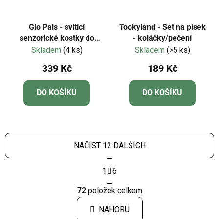
Glo Pals - svítící
Tookyland - Set na písek
senzorické kostky do
- koláčky/pečení
vody-červená - Sammy-
Skladem
(4 ks)
Skladem
(>5 ks)
4 ks
339 Kč
189 Kč
DO KOŠÍKU
DO KOŠÍKU
NAČÍST 12 DALŠÍCH
S
1
6
t
r
O
á
72
položek celkem
v
n
l
k
NAHORU
á
o