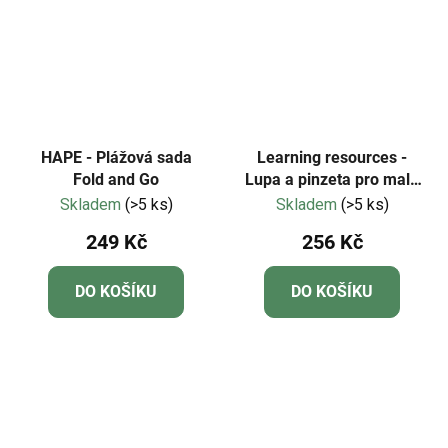
HAPE - Plážová sada
Learning resources -
Fold and Go
Lupa a pinzeta pro malé
vědce (Primary
Skladem
(>5 ks)
Skladem
(>5 ks)
Science®)
249 Kč
256 Kč
DO KOŠÍKU
DO KOŠÍKU