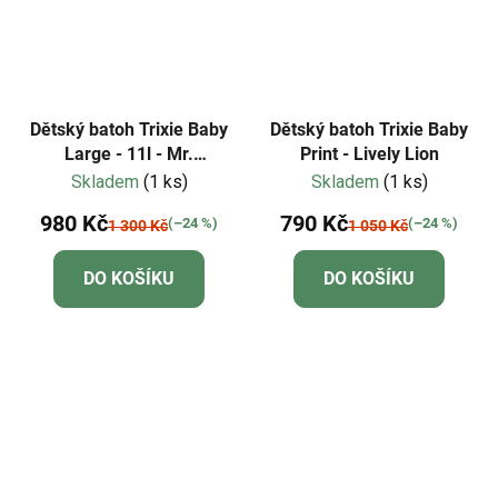
Dětský batoh Trixie Baby
Dětský batoh Trixie Baby
Large - 11l - Mr.
Print - Lively Lion
Triceratops
Skladem
(1 ks)
Skladem
(1 ks)
980 Kč
790 Kč
(–24 %)
(–24 %)
1 300 Kč
1 050 Kč
DO KOŠÍKU
DO KOŠÍKU