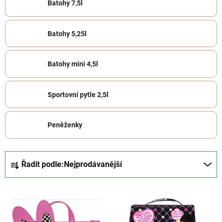
Batohy 7,5l
Batohy 5,25l
Batohy mini 4,5l
Sportovní pytle 2,5l
Peněženky
Ř
Řadit podle:
Nejprodávanější
a
z
V
e
ý
n
p
í