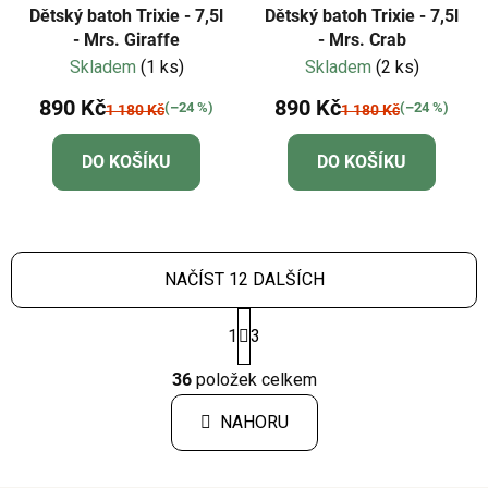
Dětský batoh Trixie - 7,5l
Dětský batoh Trixie - 7,5l
- Mrs. Giraffe
- Mrs. Crab
Skladem
(1 ks)
Skladem
(2 ks)
890 Kč
890 Kč
(–24 %)
(–24 %)
1 180 Kč
1 180 Kč
DO KOŠÍKU
DO KOŠÍKU
NAČÍST 12 DALŠÍCH
S
1
3
t
r
O
á
36
položek celkem
v
n
l
k
NAHORU
á
o
d
v
a
á