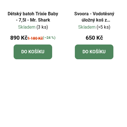
Dětský batoh Trixie Baby
Svoora - Vodotěsný
- 7,5l - Mr. Shark
úložný koš z
omyvatelného
Skladem
(3 ks)
Skladem
(>5 ks)
kraftového papíru
890 Kč
650 Kč
(–24 %)
1 180 Kč
"Vzdušné balóny"
DO KOŠÍKU
DO KOŠÍKU