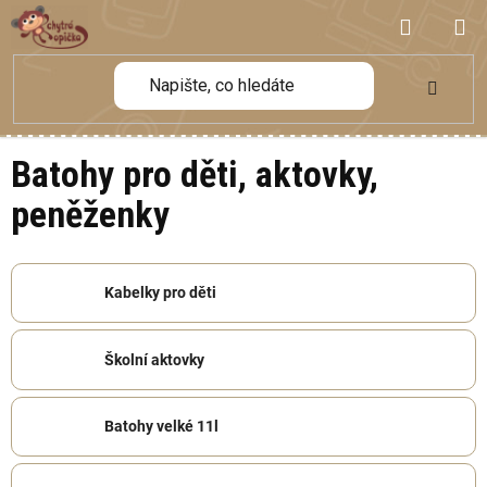
Přejít
NÁKUP
na
obsah
KOŠÍK
Batohy pro děti, aktovky,
peněženky
Kabelky pro děti
Školní aktovky
Batohy velké 11l