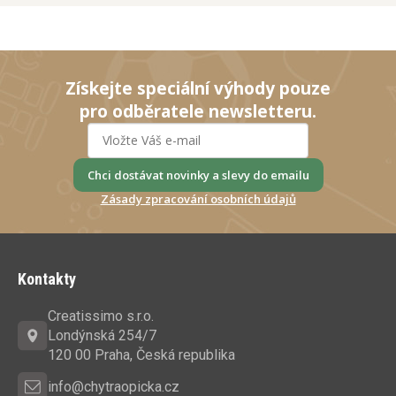
Získejte speciální výhody pouze
pro odběratele newsletteru.
Chci dostávat novinky a slevy do emailu
Zásady zpracování osobních údajů
Z
á
Kontakty
p
a
Creatissimo s.r.o.
t
Londýnská 254/7
í
120 00 Praha, Česká republika
info@chytraopicka.cz