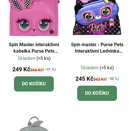
i
p
s
r
p
o
r
d
o
u
d
k
Spin Master interaktivní
Spin master - Purse Pets
u
kabelka Purse Pets
Interaktivní Ledvinka
t
HOLLYHOPS králík
Gepard Savannah
Skladem
(>5 ks)
k
ů
Průměrné
t
Skladem
(>5 ks)
249 Kč
(–31 %)
366 Kč
hodnocení
ů
245 Kč
produktu
(–32 %)
362 Kč
DO KOŠÍKU
je
DO KOŠÍKU
4,7
z
5
hvězdiček.