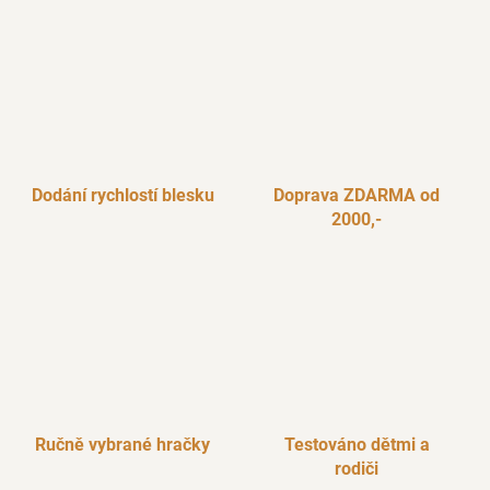
c
n
í
í
p
r
v
k
y
v
Dodání rychlostí blesku
Doprava ZDARMA od
ý
2000,-
p
i
s
u
Ručně vybrané hračky
Testováno dětmi a
rodiči