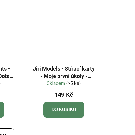
hts -
Jiri Models - Stírací karty
 Dots®
- Moje první úkoly -
10 a
)
Vyjmenovaná slova
Skladem
(>5 ks)
ro
149 Kč
DO KOŠÍKU