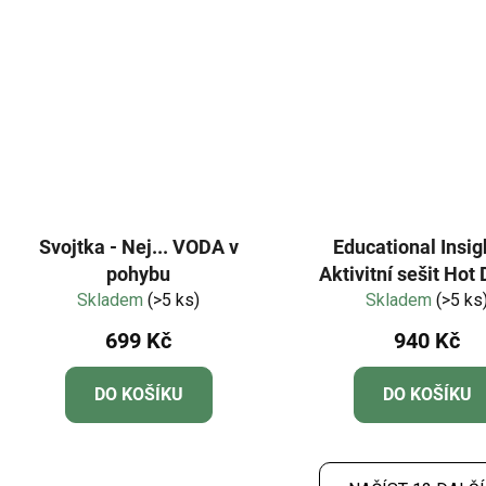
Svojtka - Nej... VODA v
Educational Insig
pohybu
Aktivitní sešit Hot
Skladem
(>5 ks)
Numberblocks 1-
Skladem
(>5 ks
interaktivní pe
699 Kč
940 Kč
DO KOŠÍKU
DO KOŠÍKU