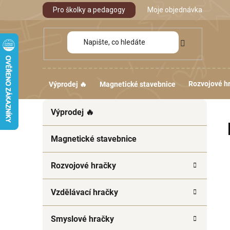
Přejít
Pro školky a pedagogy
Moje objednávka
na
obsah
Rozvojové h
Výprodej 🔥
Magnetické stavebnice
P
K
Přeskočit
Výprodej 🔥
a
kategorie
o
t
s
e
Magnetické stavebnice
t
g
r
o
Rozvojové hračky
a
r
i
n
Vzdělávací hračky
e
n
í
Smyslové hračky
p