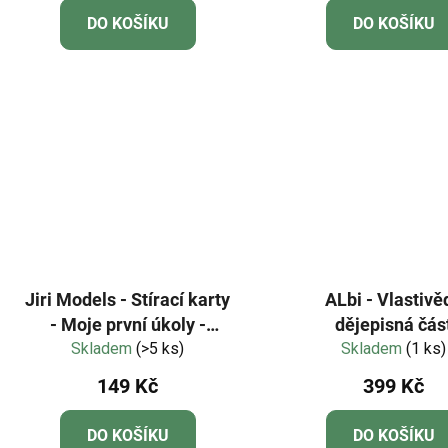
DO KOŠÍKU
DO KOŠÍKU
Jiri Models - Stírací karty
ALbi - Vlastivě
- Moje první úkoly -
dějepisná čás
Násobení a dělení
Skladem
(>5 ks)
Skladem
(1 ks)
149 Kč
399 Kč
DO KOŠÍKU
DO KOŠÍKU