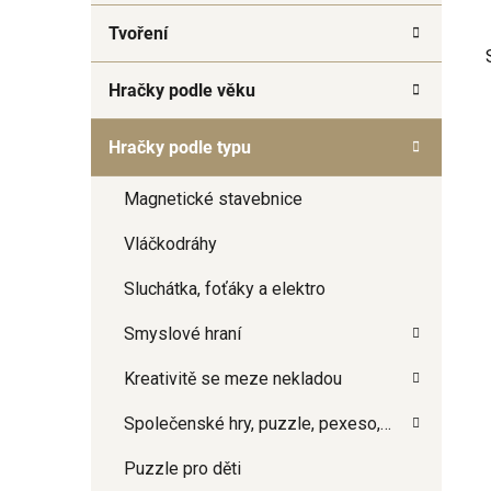
a
Tvoření
n
e
Hračky podle věku
l
Hračky podle typu
Magnetické stavebnice
i
Vláčkodráhy
Sluchátka, foťáky a elektro
Smyslové hraní
Kreativitě se meze nekladou
Společenské hry, puzzle, pexeso,…
Puzzle pro děti