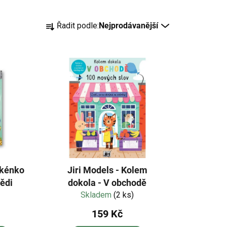
Ř
Řadit podle:
Nejprodávanější
a
z
e
n
í
p
r
o
d
u
k
okénko
Jiri Models - Kolem
t
vědi
dokola - V obchodě
ů
Skladem
(2 ks)
159 Kč