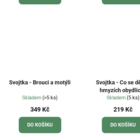
Svojtka - Brouci a motýli
Svojtka - Co se d
hmyzích obydlí
Skladem
(>5 ks)
Skladem
(5 ks)
349 Kč
219 Kč
DO KOŠÍKU
DO KOŠÍKU