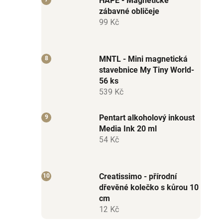
HAPE - Magnetické
zábavné obličeje
99 Kč
MNTL - Mini magnetická
stavebnice My Tiny World-
56 ks
539 Kč
Pentart alkoholový inkoust
Media Ink 20 ml
54 Kč
Creatissimo - přírodní
dřevěné kolečko s kůrou 10
cm
12 Kč