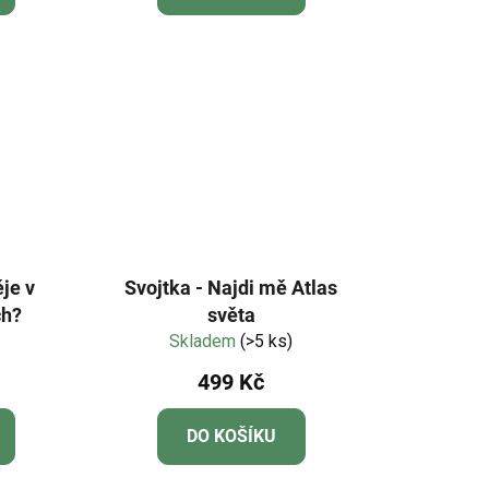
ěje v
Svojtka - Najdi mě Atlas
ch?
světa
Skladem
(>5 ks)
499 Kč
DO KOŠÍKU