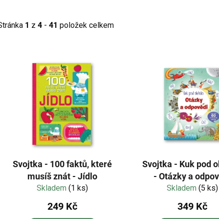
Stránka
1
z
4
-
41
položek celkem
V
ý
p
s
p
r
o
d
Svojtka - 100 faktů, které
Svojtka - Kuk pod 
u
musíš znát - Jídlo
- Otázky a odpo
k
Skladem
(1 ks)
Skladem
(5 ks)
t
249 Kč
349 Kč
ů