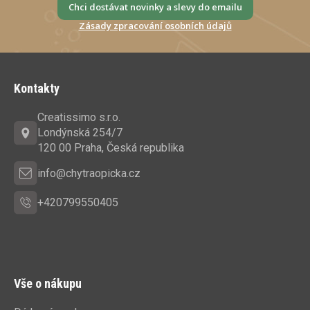
Chci dostávat novinky a slevy do emailu
Zásady zpracování osobních údajů
Z
á
Kontakty
p
a
Creatissimo s.r.o.
t
Londýnská 254/7
í
120 00 Praha, Česká republika
info@chytraopicka.cz
+420799550405
Vše o nákupu