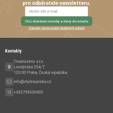
r
pro odběratele newsletteru.
v
k
y
Chci dostávat novinky a slevy do emailu
v
Zásady zpracování osobních údajů
ý
p
Z
i
s
á
Kontakty
u
p
a
Creatissimo s.r.o.
t
Londýnská 254/7
í
120 00 Praha, Česká republika
info@chytraopicka.cz
+420799550405