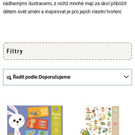
nádhernými ilustracemi, z nichž mnohé mají za úkol přiblížit
dětem svět umění a inspirovat je pro jejich vlastní tvoření.
Ř
Řadit podle:
Doporučujeme
a
z
V
e
ý
n
p
í
i
p
s
r
p