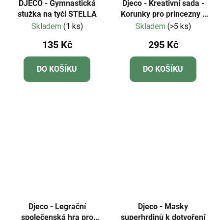
DJECO - Gymnastická
Djeco - Kreativní sada -
stužka na tyči STELLA
Korunky pro princezny -
Třpytivé
Skladem
(1 ks)
Skladem
(>5 ks)
135 Kč
295 Kč
DO KOŠÍKU
DO KOŠÍKU
Djeco - Legrační
Djeco - Masky
společenská hra pro
superhrdinů k dotvoření