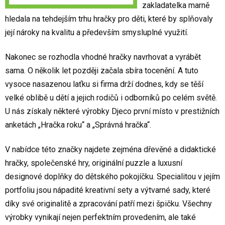
zakladatelka marně
hledala na tehdejším trhu hračky pro děti, které by splňovaly
její nároky na kvalitu a především smysluplné využití.
Nakonec se rozhodla vhodné hračky navrhovat a vyrábět
sama. O několik let později začala sbíra tocenění. A tuto
vysoce nasazenou laťku si firma drží dodnes, kdy se těší
velké oblibě u dětí a jejich rodičů i odborníků po celém světě.
U nás získaly některé výrobky Djeco první místo v prestižních
anketách „Hračka roku“ a „Správná hračka“.
V nabídce této značky najdete zejména dřevěné a didaktické
hračky, společenské hry, originální puzzle a luxusní
designové doplňky do dětského pokojíčku. Specialitou v jejím
portfoliu jsou nápadité kreativní sety a výtvarné sady, které
díky své originalitě a zpracování patří mezi špičku. Všechny
výrobky vynikají nejen perfektním provedením, ale také