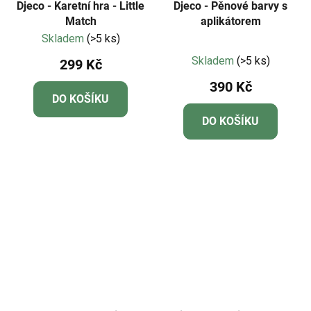
Djeco - Karetní hra - Little
Djeco - Pěnové barvy s
Match
aplikátorem
Skladem
(>5 ks)
Průměrné
Skladem
(>5 ks)
299 Kč
hodnocení
390 Kč
produktu
DO KOŠÍKU
je
DO KOŠÍKU
5,0
z
5
hvězdiček.