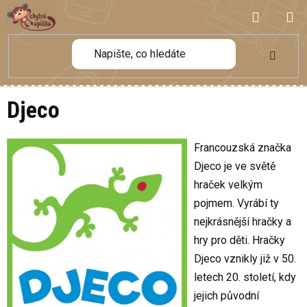
Přejít
NÁKUP
na
obsah
KOŠÍK
Djeco
Francouzská značka
Djeco je ve světě
hraček velkým
pojmem. Vyrábí ty
nejkrásnější hračky a
hry pro děti. Hračky
Djeco vznikly již v 50.
letech 20. století, kdy
jejich původní