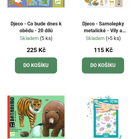
o
r
d
o
u
d
k
Djeco - Co bude dnes k
Djeco - Samolepky
u
obědu - 20 dílů
metalické - Víly a
t
jednorožci
Skladem
(5 ks)
Skladem
(>5 ks)
k
ů
t
225 Kč
115 Kč
ů
DO KOŠÍKU
DO KOŠÍKU