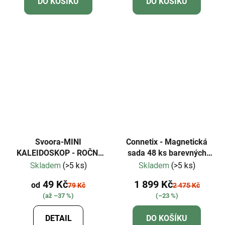
DO KOŠÍKU
DO KOŠÍKU
Svoora-MINI
Connetix - Magnetická
KALEIDOSKOP - ROČNÍ
sada 48 ks barevných
OBDOBÍ
portálů
Skladem
(>5 ks)
Skladem
(>5 ks)
49 Kč
1 899 Kč
od
79 Kč
2 475 Kč
(až –37 %)
(–23 %)
DETAIL
DO KOŠÍKU