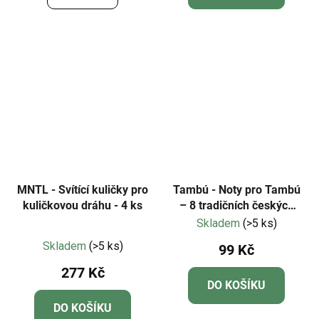
MNTL - Svítící kuličky pro
Tambú - Noty pro Tambú
kuličkovou dráhu - 4 ks
– 8 tradičních českých
písní - Edice 2
Skladem
(>5 ks)
Průměrné
Skladem
(>5 ks)
99 Kč
hodnocení
277 Kč
produktu
DO KOŠÍKU
je
DO KOŠÍKU
4,5