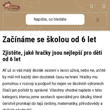
Přejít
NÁKUP
na
obsah
KOŠÍK
Začínáme se školou od 6 let
Zjistěte, jaké hračky jsou nejlepší pro děti
od 6 let
Ať už si váš malý školák sezení v lavici užívá, nebo ne, určitě
by měl mít každý den dostatek času na hraní. Hračky mu
pomohou v rozvoji a podpoří ho nejen ve školních výkonech.
Stačí jen pořídit ty správné. Všechny vhodné najdete v této
kategorii, kterou jsme sestavili speciálně pro šikulky, které
čerstvě pronikají do tajů češtiny, matematiky, přírodovědy a