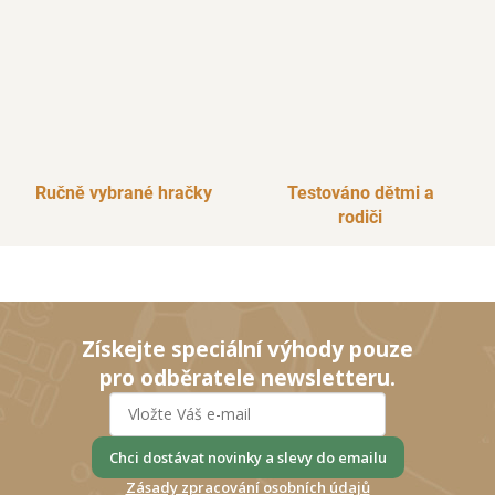
i
s
u
Ručně vybrané hračky
Testováno dětmi a
rodiči
Získejte speciální výhody pouze
pro odběratele newsletteru.
Chci dostávat novinky a slevy do emailu
Zásady zpracování osobních údajů