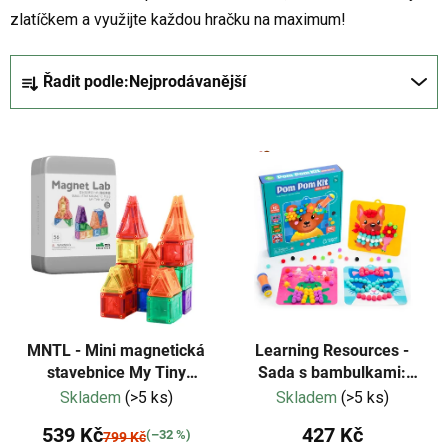
zlatíčkem a využijte každou hračku na maximum!
Ř
Řadit podle:
Nejprodávanější
a
z
V
e
ý
n
p
í
i
p
s
r
p
o
r
d
o
u
d
k
MNTL - Mini magnetická
Learning Resources -
u
stavebnice My Tiny
Sada s bambulkami:
t
World- 56 ks
Oblékání zvířat
Skladem
(>5 ks)
Skladem
(>5 ks)
k
ů
t
539 Kč
427 Kč
(–32 %)
799 Kč