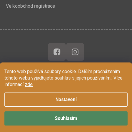
Velkoobchod registrace
Tento web používá soubory cookie. Dalším procházením
tohoto webu vyjadřujete souhlas s jejich používáním.. Více
informací
zde
.
Nastavení
Souhlasím
Vytvořil Shoptet
Copyright 2026
Chytrá Opička
. Všechna práva vyhrazena.