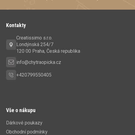
Z
á
Kontakty
p
a
Creatissimo s.r.o.
t
Londýnská 254/7
í
120 00 Praha, Česká republika
info@chytraopicka.cz
+420799550405
Vše o nákupu
Dárkové poukazy
Obchodní podmínky