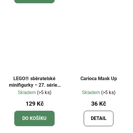
z
5
hvězdiček.
LEGO® sběratelské
Carioca Mask Up
minifigurky – 27. série -
71048
Skladem
(>5 ks)
Skladem
(>5 ks)
129 Kč
36 Kč
DO KOŠÍKU
DETAIL