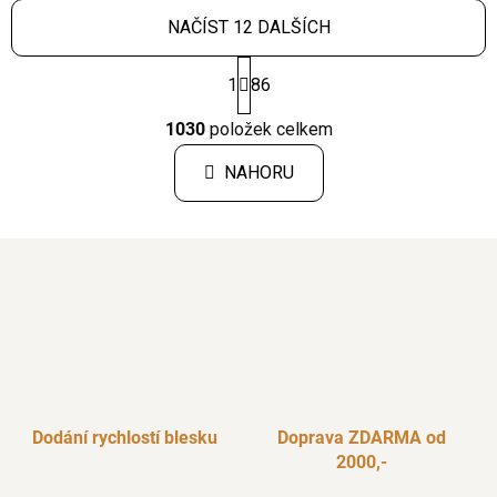
NAČÍST 12 DALŠÍCH
S
1
86
t
r
O
á
1030
položek celkem
v
n
l
k
NAHORU
á
o
d
v
a
á
c
n
í
í
p
r
v
k
y
v
Dodání rychlostí blesku
Doprava ZDARMA od
ý
2000,-
p