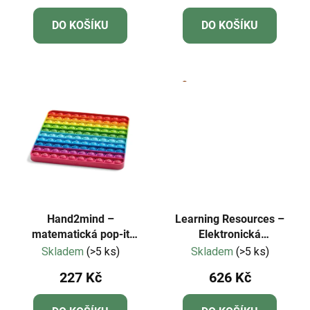
ů
DO KOŠÍKU
DO KOŠÍKU
Hand2mind –
Learning Resources –
matematická pop-it
Elektronická
tabulka do 100
matematická karta
Skladem
(>5 ks)
Skladem
(>5 ks)
Minute Math
227 Kč
626 Kč