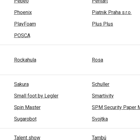
Pebeo
Pentart
Phoenix
Piatnik Praha s.r.o.
PlayFoam
Plus Plus
POSCA
Rockahula
Rosa
Sakura
Schuller
Small foot by Legler
Smartivity
Spin Master
SPM Security Paper M
Sugarobot
Svojtka
Talent show
Tambú