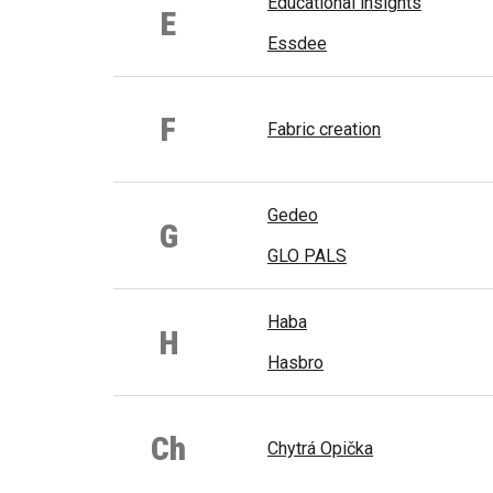
Educational insights
E
Essdee
F
Fabric creation
Gedeo
G
GLO PALS
Haba
H
Hasbro
Ch
Chytrá Opička