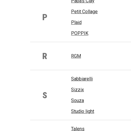
Papa's Clay
Petit Collage
P
Plaid
POPPIK
R
RGM
Sabbiarelli
Sizzix
S
Souza
Studio light
Talens