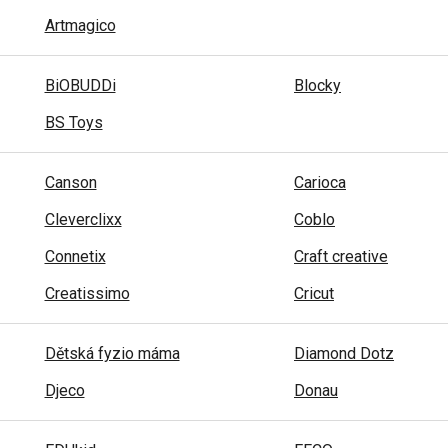
Artmagico
BiOBUDDi
Blocky
BS Toys
Canson
Carioca
Cleverclixx
Coblo
Connetix
Craft creative
Creatissimo
Cricut
Dětská fyzio máma
Diamond Dotz
Djeco
Donau