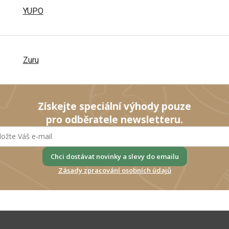
YUPO
Zuru
Získejte speciální výhody pouze
pro odběratele newsletteru.
Chci dostávat novinky a slevy do emailu
Zásady zpracování osobních údajů