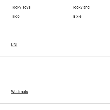
Tooky Toys
Tookyland
Trido
Trixie
UNI
Wudimals