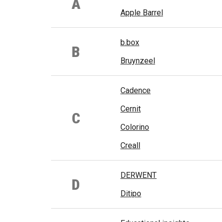
A
Apple Barrel
b.box
B
Bruynzeel
Cadence
Cernit
C
Colorino
Creall
DERWENT
D
Ditipo