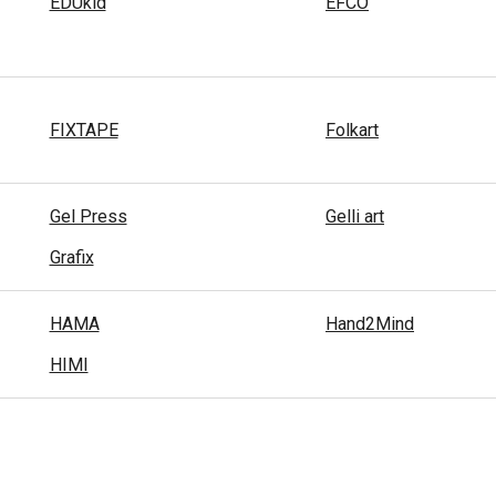
EDUkid
EFCO
FIXTAPE
Folkart
Gel Press
Gelli art
Grafix
HAMA
Hand2Mind
HIMI