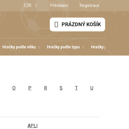
CZK
Přihlášení
Registrace
PRÁZDNÝ KOŠÍK
NÁKUPNÍ
KOŠÍK
Hračky podle věku
Hračky podle typu
Hračky podle dovedn
O
P
R
S
T
U
APLI