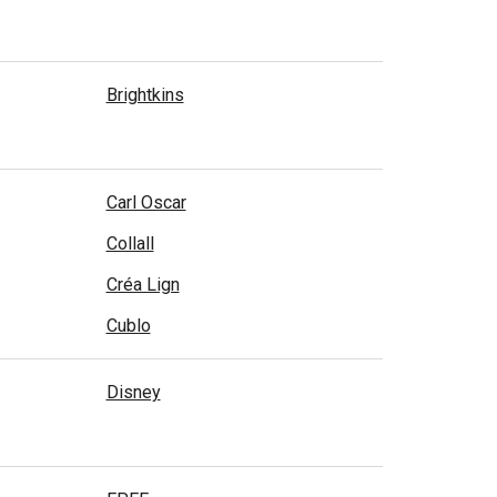
Brightkins
Carl Oscar
Collall
Créa Lign
Cublo
Disney