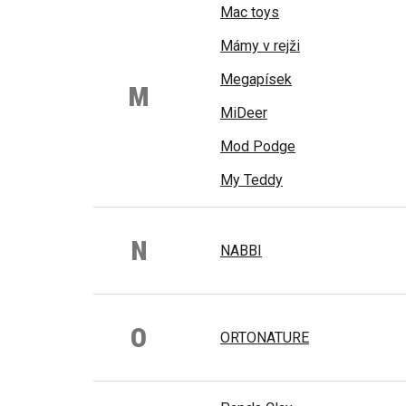
Mac toys
Mámy v rejži
Megapísek
M
MiDeer
Mod Podge
My Teddy
N
NABBI
O
ORTONATURE