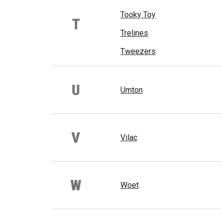
Tooky Toy
T
Trelines
Tweezers
U
Umton
V
Vilac
W
Woet