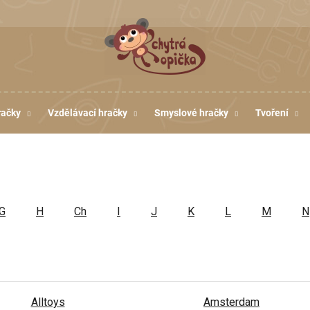
račky
Vzdělávací hračky
Smyslové hračky
Tvoření
G
H
Ch
I
J
K
L
M
N
Alltoys
Amsterdam