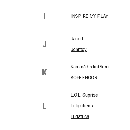
I
INSPIRE MY PLAY
Janod
J
Johntoy
Kamarád s knížkou
K
KOH-I-NOOR
L.O.L. Suprise
L
Lilliputiens
Ludattica