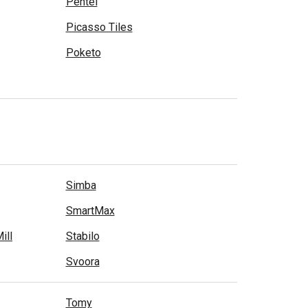
Pentel
Picasso Tiles
Poketo
Simba
SmartMax
ill
Stabilo
Svoora
Tomy