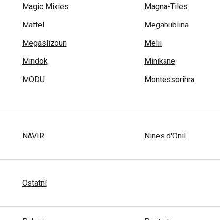
Magic Mixies
Magna-Tiles
Mattel
Megabublina
Megaslizoun
Melii
Mindok
Minikane
MODU
Montessorihra
NAVIR
Nines d'Onil
Ostatní