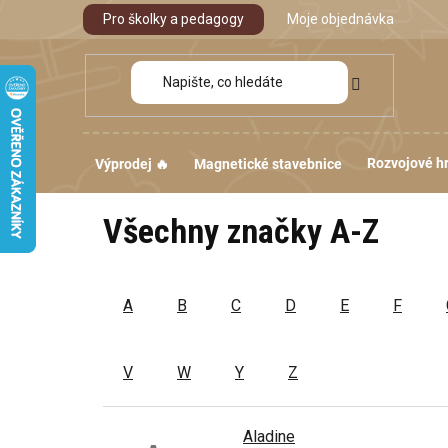
Přejít
Pro školky a pedagogy
Moje objednávka
na
obsah
Rozvojové h
Výprodej 🔥
Magnetické stavebnice
Všechny značky A-Z
A
B
C
D
E
F
V
W
Y
Z
Aladine