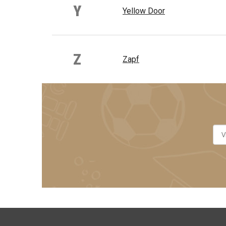
Y
Yellow Door
Z
Zapf
Z