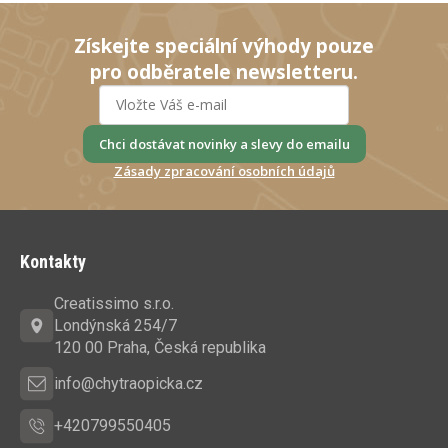
á
d
Získejte speciální výhody pouze
a
pro odběratele newsletteru.
c
í
p
r
Chci dostávat novinky a slevy do emailu
v
Zásady zpracování osobních údajů
k
y
Z
v
á
ý
Kontakty
p
p
a
i
Creatissimo s.r.o.
s
t
Londýnská 254/7
u
í
120 00 Praha, Česká republika
info@chytraopicka.cz
+420799550405