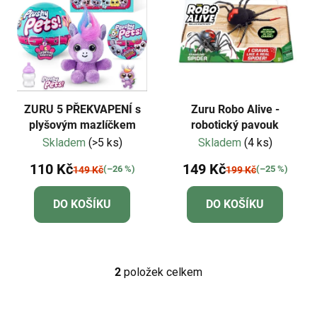
í
i
p
s
r
p
o
r
d
o
u
d
k
ZURU 5 PŘEKVAPENÍ s
Zuru Robo Alive -
u
plyšovým mazlíčkem
robotický pavouk
t
Skladem
(>5 ks)
Skladem
(4 ks)
k
ů
t
110 Kč
149 Kč
(–26 %)
(–25 %)
149 Kč
199 Kč
ů
DO KOŠÍKU
DO KOŠÍKU
2
položek celkem
O
v
l