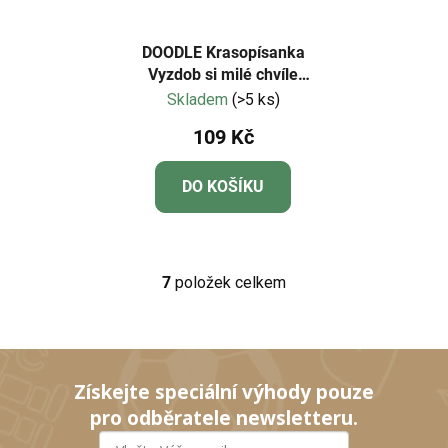
DOODLE Krasopísanka
Vyzdob si milé chvíle
(anglicky)
Skladem
(>5 ks)
109 Kč
DO KOŠÍKU
7
položek celkem
O
v
l
á
d
Získejte speciální výhody pouze
a
pro odběratele newsletteru.
c
í