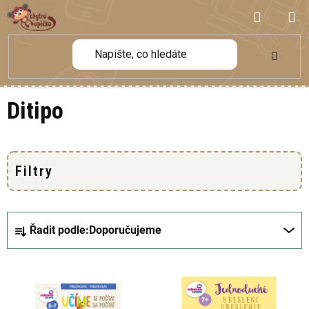
Přejít
NÁKUP
na
obsah
KOŠÍK
Ditipo
Ř
Řadit podle:
Doporučujeme
a
z
V
e
ý
n
p