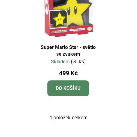
í
i
p
s
r
p
o
r
d
o
u
d
k
Super Mario Star - světlo
u
se zvukem
t
Skladem
(>5 ks)
k
ů
t
499 Kč
ů
DO KOŠÍKU
1
položek celkem
O
v
l