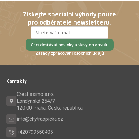
á
d
Získejte speciální výhody pouze
a
pro odběratele newsletteru.
c
í
p
r
Chci dostávat novinky a slevy do emailu
v
Zásady zpracování osobních údajů
k
y
Z
v
á
ý
Kontakty
p
p
a
i
Creatissimo s.r.o.
s
t
Londýnská 254/7
u
í
120 00 Praha, Česká republika
info@chytraopicka.cz
+420799550405