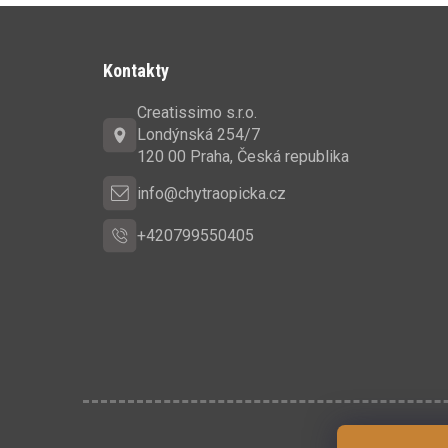
Z
á
Kontakty
p
Creatissimo s.r.o.
a
Londýnská 254/7
t
120 00 Praha, Česká republika
í
info@chytraopicka.cz
+420799550405