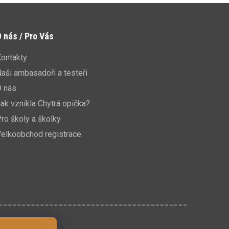
 nás / Pro Vás
ontakty
aši ambasadoři a testeři
O nás
ak vznikla Chytrá opička?
ro školy a školky
elkoobchod registrace