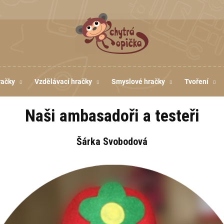
račky
Vzdělávací hračky
Smyslové hračky
Tvoření
Naši ambasadoři a testeři
Šárka Svobodová