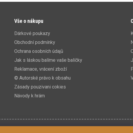
Vše o nákupu
O
Dárkové poukazy
K
Obchodní podmínky
N
Ochrana osobních údajů
Jak s láskou balíme vaše balíčky
J
Reklamace, vrácení zboží
P
© Autorské právo k obsahu
V
Zásady pouzivani cokies
Návody k hrám