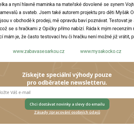
elka a nyní hlavně maminka na mateřské dovolené se synem Vojtou 
 karnevalů a svateb. Jsem také autorem projektu pro děti Myšák O
 jsou v obchodě k prodeji, mě opravdu baví poznávat. Testovat je 
, což se s hračkami z Opičky přímo nabízí. Ráda k mým recenzím 
cí mám je, že často testovací hru či hračku není možné již vrátit,
www.zabavasesarkou.cz
www.mysakocko.cz
Získejte speciální výhody pouze
pro odběratele newsletteru.
Chci dostávat novinky a slevy do emailu
Zásady zpracování osobních údajů