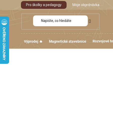
Přejít
Pro školky a pedagogy
Moje objednávka
na
obsah
Rozvojové h
Výprodej 🔥
Magnetické stavebnice