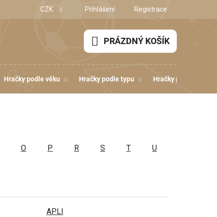
CZK
Přihlášení
Registrace
PRÁZDNÝ KOŠÍK
NÁKUPNÍ
KOŠÍK
Hračky podle věku
Hračky podle typu
Hračky podle dovedn
O
P
R
S
T
U
APLI