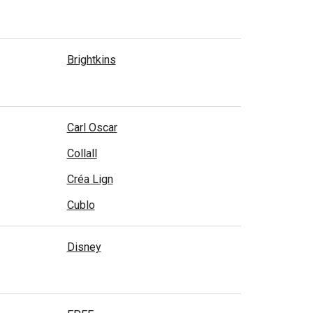
Brightkins
Carl Oscar
Collall
Créa Lign
Cublo
Disney