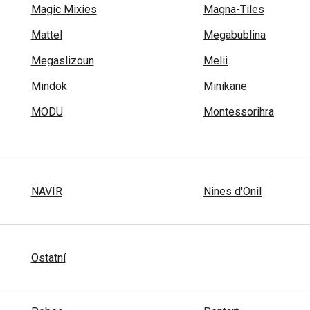
Magic Mixies
Magna-Tiles
Mattel
Megabublina
Megaslizoun
Melii
Mindok
Minikane
MODU
Montessorihra
NAVIR
Nines d'Onil
Ostatní