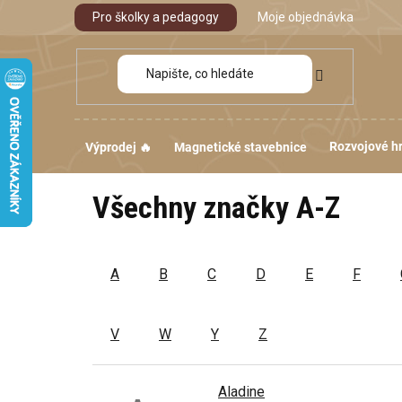
Přejít
Pro školky a pedagogy
Moje objednávka
na
obsah
Rozvojové h
Výprodej 🔥
Magnetické stavebnice
Všechny značky A-Z
A
B
C
D
E
F
V
W
Y
Z
Aladine