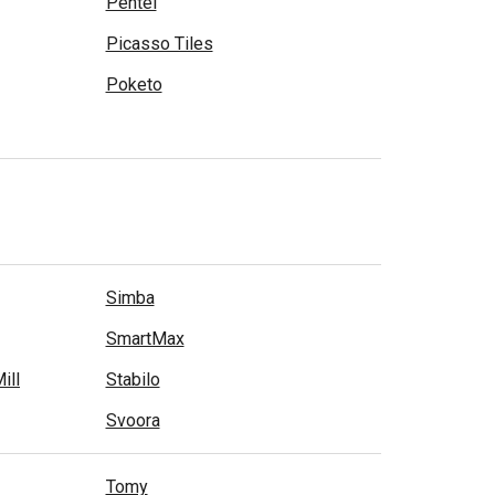
Pentel
Picasso Tiles
Poketo
Simba
SmartMax
ill
Stabilo
Svoora
Tomy