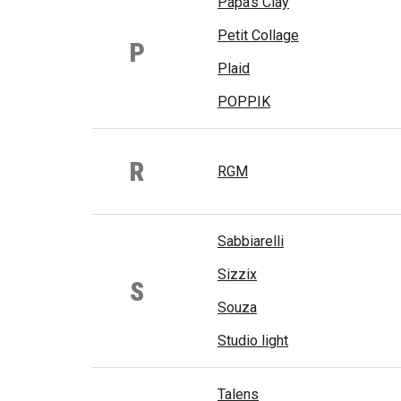
Papa's Clay
Petit Collage
P
Plaid
POPPIK
R
RGM
Sabbiarelli
Sizzix
S
Souza
Studio light
Talens