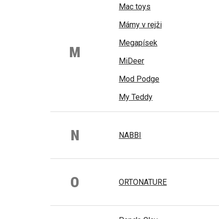
Mac toys
Mámy v rejži
Megapísek
M
MiDeer
Mod Podge
My Teddy
N
NABBI
O
ORTONATURE