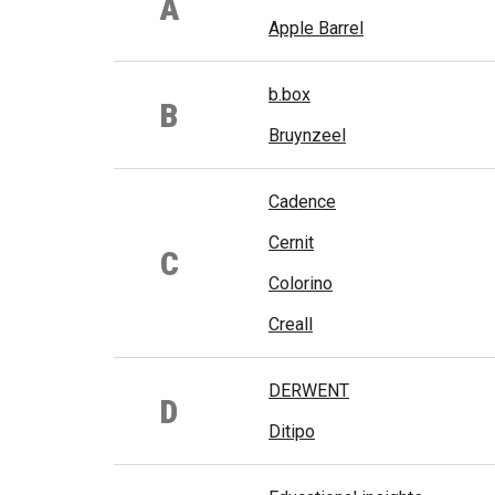
A
Apple Barrel
b.box
B
Bruynzeel
Cadence
Cernit
C
Colorino
Creall
DERWENT
D
Ditipo