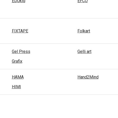
EDUkid
EFCO
FIXTAPE
Folkart
Gel Press
Gelli art
Grafix
HAMA
Hand2Mind
HIMI