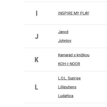
I
INSPIRE MY PLAY
Janod
J
Johntoy
Kamarád s knížkou
K
KOH-I-NOOR
L.O.L. Suprise
L
Lilliputiens
Ludattica