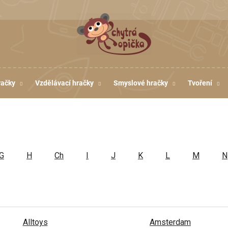
račky
Vzdělávací hračky
Smyslové hračky
Tvoření
G
H
Ch
I
J
K
L
M
N
Alltoys
Amsterdam