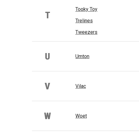
Tooky Toy
T
Trelines
Tweezers
U
Umton
V
Vilac
W
Woet