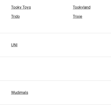
Tooky Toys
Tookyland
Trido
Trixie
UNI
Wudimals