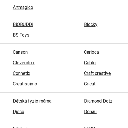
Artmagico
BiOBUDDi
Blocky
BS Toys
Canson
Carioca
Cleverclixx
Coblo
Connetix
Craft creative
Creatissimo
Cricut
Dětská fyzio máma
Diamond Dotz
Djeco
Donau