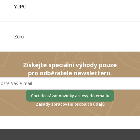
YUPO
Zuru
Získejte speciální výhody pouze
pro odběratele newsletteru.
Chci dostávat novinky a slevy do emailu
Zásady zpracování osobních údajů