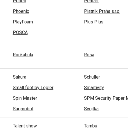
Pebeo
Pentart
Phoenix
Piatnik Praha s.r.o.
PlayFoam
Plus Plus
POSCA
Rockahula
Rosa
Sakura
Schuller
Small foot by Legler
Smartivity
Spin Master
SPM Security Paper M
Sugarobot
Svojtka
Talent show
Tambú