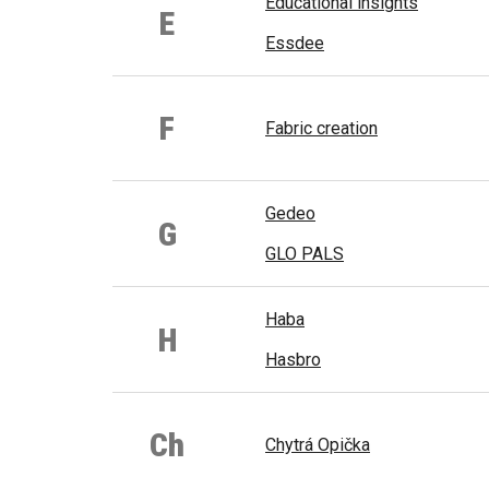
Educational insights
E
Essdee
F
Fabric creation
Gedeo
G
GLO PALS
Haba
H
Hasbro
Ch
Chytrá Opička