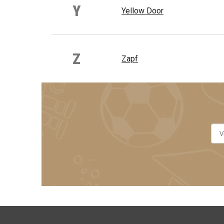
Y
Yellow Door
Z
Zapf
Z