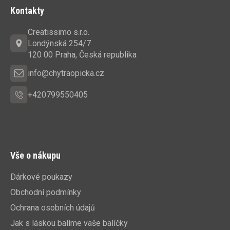
á
Kontakty
p
a
Creatissimo s.r.o.
t
Londýnská 254/7
í
120 00 Praha, Česká republika
info@chytraopicka.cz
+420799550405
Vše o nákupu
Dárkové poukazy
Obchodní podmínky
Ochrana osobních údajů
Jak s láskou balíme vaše balíčky