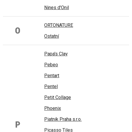
Nines d'Onil
ORTONATURE
O
Ostatní
Papa's Clay
Pebeo
Pentart
Pentel
Petit Collage
Phoenix
Piatnik Praha s.r.o.
P
Picasso Tiles