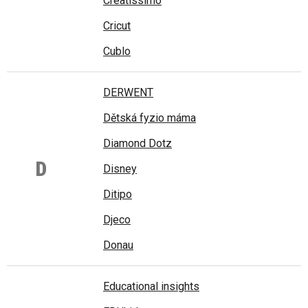
Creatissimo
Cricut
Cublo
DERWENT
Dětská fyzio máma
Diamond Dotz
D
Disney
Ditipo
Djeco
Donau
Educational insights