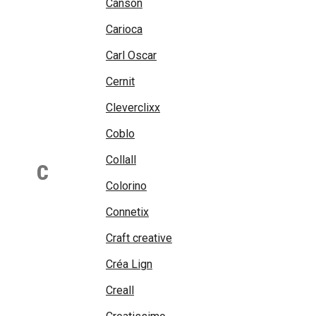
Canson
Carioca
Carl Oscar
Cernit
Cleverclixx
Coblo
Collall
C
Colorino
Connetix
Craft creative
Créa Lign
Creall