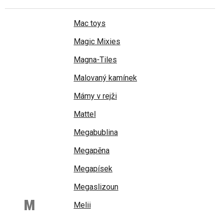
Mac toys
Magic Mixies
Magna-Tiles
Malovaný kamínek
Mámy v rejži
Mattel
Megabublina
Megapěna
Megapísek
Megaslizoun
M
Melii