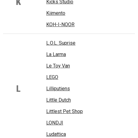
K
Kicks Studio
Kiimento
KOH-I-NOOR
L.O.L. Suprise
La Larma
Le Toy Van
LEGO
L
Lilliputiens
Little Dutch
Littlest Pet Shop
LONDJI
Ludattica