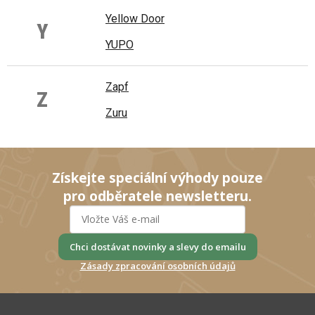
Yellow Door
Y
YUPO
Zapf
Z
Zuru
Získejte speciální výhody pouze
pro odběratele newsletteru.
Chci dostávat novinky a slevy do emailu
Zásady zpracování osobních údajů
Z