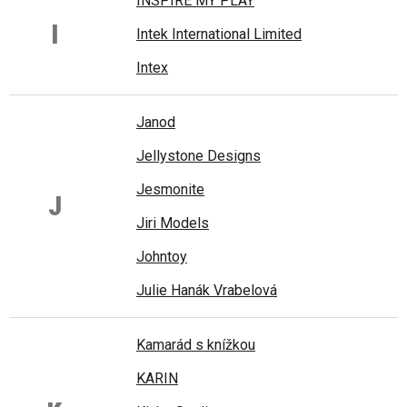
INSPIRE MY PLAY
I
Intek International Limited
Intex
Janod
Jellystone Designs
Jesmonite
J
Jiri Models
Johntoy
Julie Hanák Vrabelová
Kamarád s knížkou
KARIN