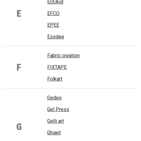
EDUkid
E
EFCO
EPEE
Essdee
Fabric creation
F
FIXTAPE
Folkart
Gedeo
Gel Press
Gelli art
G
Ghiant