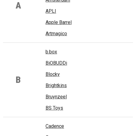
A
APLI
Apple Barrel
Artmagico
b.box
BiOBUDDi
Blocky
B
Brightkins
Bruynzeel
BS Toys
Cadence