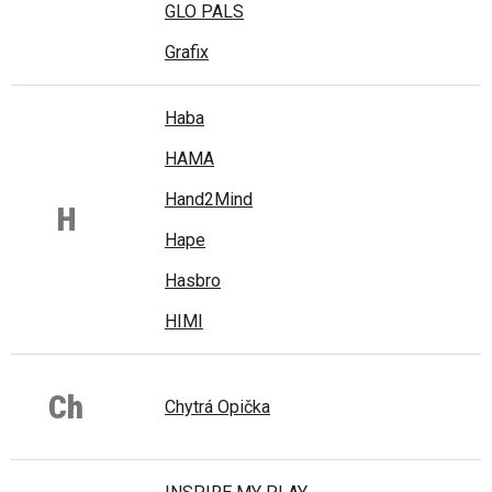
GLO PALS
Grafix
Haba
HAMA
Hand2Mind
H
Hape
Hasbro
HIMI
Ch
Chytrá Opička