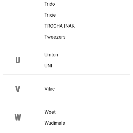
Trido
Trixie
TROCHA INAK
Tweezers
Umton
U
UNI
V
Vilac
Woet
W
Wudimals