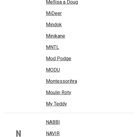
Mellisa a Doug
MiDeer
Mindok
Minikane
MNTL
Mod Podge
MODU
Montessorihra
Moulin Roty
My Teddy
NABBI
N
NAVIR