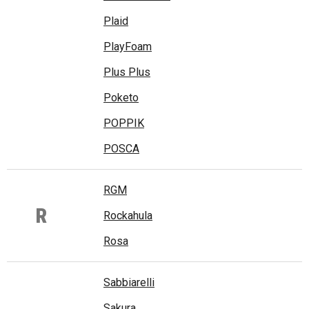
Plaid
PlayFoam
Plus Plus
Poketo
POPPIK
POSCA
RGM
R
Rockahula
Rosa
Sabbiarelli
Sakura