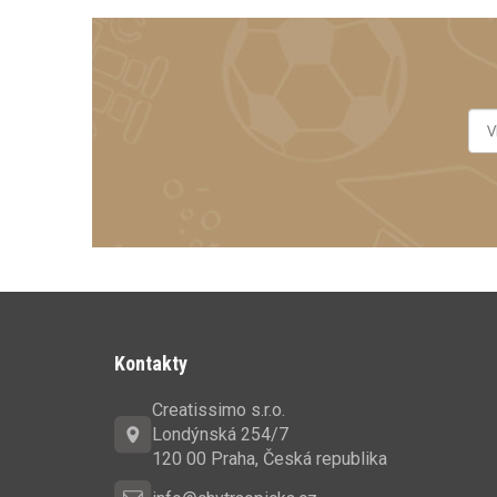
Z
á
Kontakty
p
Creatissimo s.r.o.
a
Londýnská 254/7
t
120 00 Praha, Česká republika
í