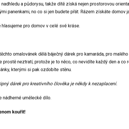
o nadhledu a půdorysu, takže dítě získá nejen prostorovou orient
ými panenkami, no co si jen budete přát. Rázem získáte domov ja
ě hlasujeme pro domov v celé své kráse.
z těchto omalovánek dělá báječný dárek pro kamaráda, pro malého 
se prostě neztratí, protože je to něco, co nevidíte každý den a 
vánky, kterými si pak ozdobíte stěnu.
ipný dárek pro kreativního člověka je někdy k nezaplacení.
e nádherné umělecké dílo.
jenom kouřit!