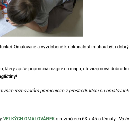
 funkcí. Omalované a vyzdobené k dokonalosti mohou být i dobr
u, který spíše připomíná magickou mapu, otevírají nová dobrodruž
gličtiny
!
iktivním rozhovorům pramenícím z prostředí, které na omalovánká
ty
VELKÝCH OMALOVÁNEK
o rozměrech 63 x 45 s tématy
Na hř