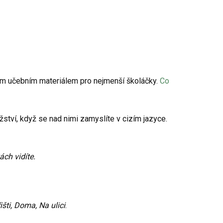
ým učebním materiálem pro nejmenší školáčky.
Co
ství, když se nad nimi zamyslíte v cizím jazyce.
ch vidíte.
išti, Doma, Na ulici
.