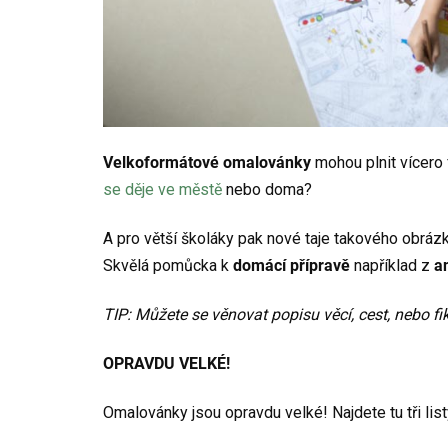
Velkoformátové omalovánky
mohou plnit vícero
se děje ve městě
nebo doma?
A pro větší školáky pak nové taje takového obrázk
Skvělá pomůcka k
domácí přípravě
například z
an
TIP: Můžete se věnovat popisu věcí, cest, nebo f
OPRAVDU VELKÉ!
Omalovánky jsou opravdu velké! Najdete tu tři lis