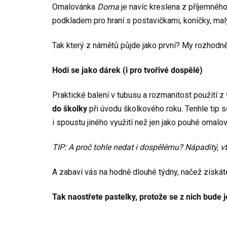
Omalovánka
Doma
je navíc kreslena z příjemnéh
podkladem pro hraní s postavičkami, koníčky, mal
Tak který z námětů půjde jako první? My rozhodn
Hodí se jako dárek (i pro tvořivé dospělé)
Praktické balení v tubusu a rozmanitost použití 
do školky
při úvodu školkového roku. Tenhle tip 
i spoustu jiného využití než jen jako pouhé omalo
TIP: A proč tohle nedat i dospělému? Nápaditý, vt
A zabaví vás na hodně dlouhé týdny, načež získát
Tak naostřete pastelky, protože se z nich bude 