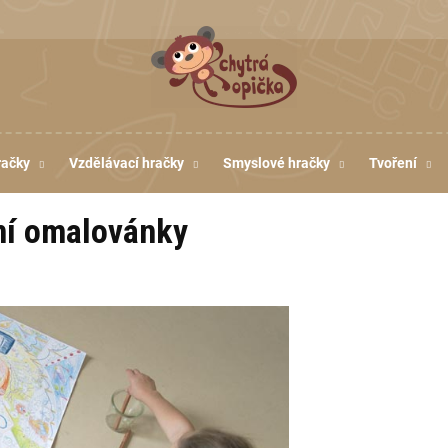
račky
Vzdělávací hračky
Smyslové hračky
Tvoření
í omalovánky