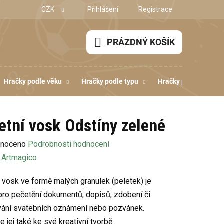
CZK
Přihlášení
Registrace
PRÁZDNÝ KOŠÍK
NÁKUPNÍ
KOŠÍK
Hračky podle věku
Hračky podle typu
Hračky podle dovedn
etní vosk Odstíny zelené
né
noceno
Podrobnosti hodnocení
ení
:
Artmagico
u
 vosk ve formě malých granulek (peletek) je
 pro pečetění dokumentů, dopisů, zdobení či
ání svatebních oznámení nebo pozvánek.
e jej také ke své kreativní tvorbě.