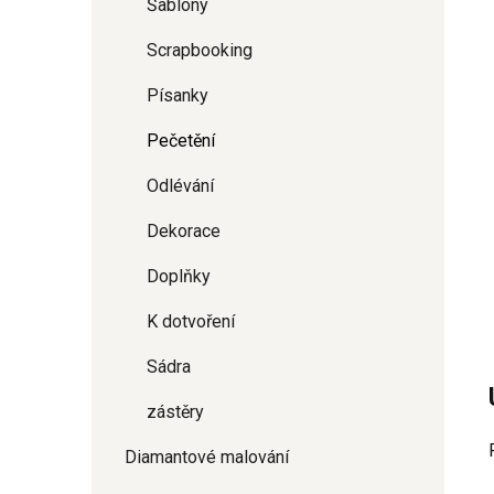
Šablony
Scrapbooking
Písanky
Pečetění
Odlévání
Dekorace
Doplňky
K dotvoření
Sádra
zástěry
Diamantové malování