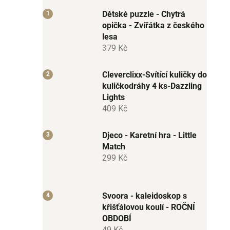
Dětské puzzle - Chytrá
opička - Zvířátka z českého
lesa
379 Kč
Cleverclixx-Svítící kuličky do
kuličkodráhy 4 ks-Dazzling
Lights
409 Kč
Djeco - Karetní hra - Little
Match
299 Kč
Svoora - kaleidoskop s
křišťálovou koulí - ROČNÍ
OBDOBÍ
49 Kč