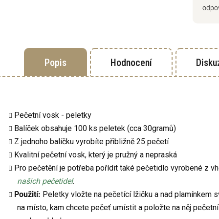
odpov
Popis
Hodnocení
Disku
Pečetní vosk - peletky
Balíček obsahuje 100 ks peletek (cca 30gramů)
Z jednoho balíčku vyrobíte přibližně 25 pečetí
Kvalitní pečetní vosk, který je pružný a nepraská
Pro pečetění je potřeba pořídit také pečetidlo vyrobené z v
našich pečetidel
.
Použití:
Peletky vložte na pečetící lžičku a nad plamínkem sv
na místo, kam chcete pečeť umístit a položte na něj pečetní