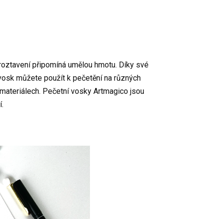
 roztavení připomíná umělou hmotu. Díky své
 vosk můžete použít k pečetění na různých
ch materiálech. Pečetní vosky Artmagico jsou
í.