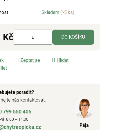
ek.
nost
Skladem
(>5 ks)
 Kč
DO KOŠÍKU
á cena:
sk
Zeptat se
Hlídat
ílet
ebujete poradit?
hejte nás kontaktovat.
0 799 550 405
Pá 8:00 – 14:00
Pája
o@chytraopicka.cz