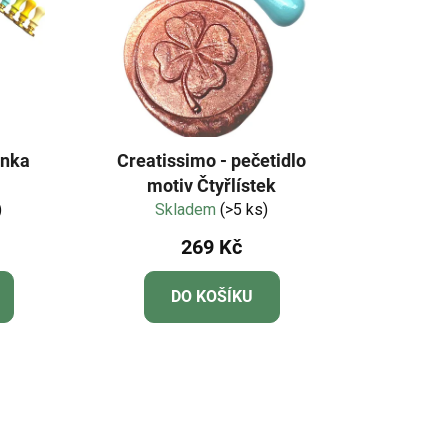
ěnka
Creatissimo - pečetidlo
motiv Čtyřlístek
)
Skladem
(>5 ks)
269 Kč
DO KOŠÍKU