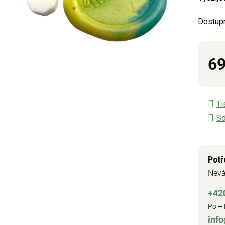
5
hvězdič
Dostup
69
Měrn
Ti
Sd
Potř
Nevá
+42
Po – 
inf