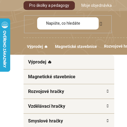
Přejít
Pro školky a pedagogy
Moje objednávka
na
obsah
Rozvojové h
Výprodej 🔥
Magnetické stavebnice
P
K
Přeskočit
Výprodej 🔥
a
kategorie
o
t
s
e
Magnetické stavebnice
t
g
r
o
Rozvojové hračky
a
r
i
n
Vzdělávací hračky
e
n
í
Smyslové hračky
p