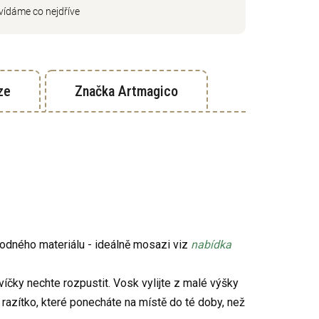
ídáme co nejdříve
ze
Značka
Artmagico
hodného materiálu - ideálně mosazi viz
nabídka
íčky nechte rozpustit. Vosk vylijte z malé výšky
 razítko, které ponecháte na místě do té doby, než