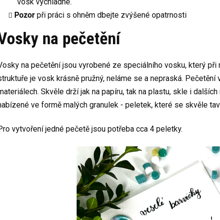
vosk vychladne.
Pozor
při práci s ohněm dbejte zvýšené opatrnosti
Vosky na pečetění
Vosky na pečetění jsou vyrobené ze speciálního vosku, který při
struktuře je vosk krásně pružný, neláme se a nepraská. Pečetění
materiálech. Skvěle drží jak na papíru, tak na plastu, skle i další
nabízené ve formě malých granulek - peletek, které se skvěle tav
Pro vytvoření jedné pečetě jsou potřeba cca 4 peletky.