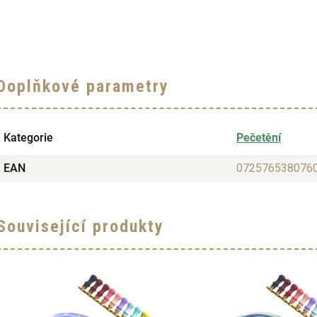
Doplňkové parametry
Kategorie
Pečetění
EAN
072576538076
Související produkty