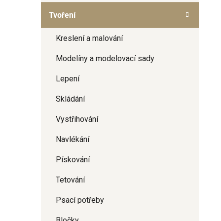
a
Tvoření
n
e
Kreslení a malování
l
Modelíny a modelovací sady
Lepení
Skládání
Vystřihování
Navlékání
Pískování
Tetování
Psací potřeby
Bločky