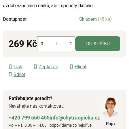
ozdob vánočních dárků, ale i spousty dalšího.
5
hvězdiček.
Dostupnost
Skladem
(>5 ks)
269 Kč
DO KOŠÍKU
Měrná cena:
Tisk
Zeptat se
Hlídat
Sdílet
Potřebujete poradit?
Neváhejte nás kontaktovat.
+420 799 550 405
info@chytraopicka.cz
Pája
Po – Pá 8:00 – 14:00
odpovídáme co nejdříve