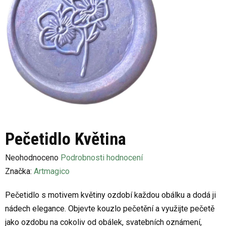
Pečetidlo Květina
Průměrné
Neohodnoceno
Podrobnosti hodnocení
hodnocení
Značka:
Artmagico
produktu
Pečetidlo s motivem květiny ozdobí každou obálku a dodá ji
je
nádech elegance. Objevte kouzlo pečetění a využijte pečetě
0,0
jako ozdobu na cokoliv od obálek, svatebních oznámení,
z