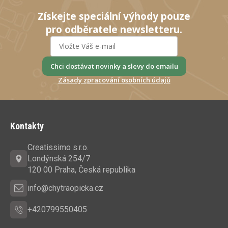
Získejte speciální výhody pouze
pro odběratele newsletteru.
Chci dostávat novinky a slevy do emailu
Zásady zpracování osobních údajů
Z
á
Kontakty
p
a
Creatissimo s.r.o.
t
Londýnská 254/7
í
120 00 Praha, Česká republika
info@chytraopicka.cz
+420799550405