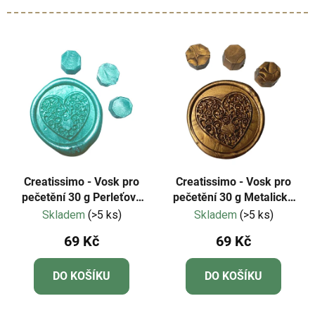
Creatissimo - Vosk pro
Creatissimo - Vosk pro
pečetění 30 g Perleťově
pečetění 30 g Metalická
tyrkysová barva
Mosaz barva
Skladem
(>5 ks)
Skladem
(>5 ks)
69 Kč
69 Kč
DO KOŠÍKU
DO KOŠÍKU