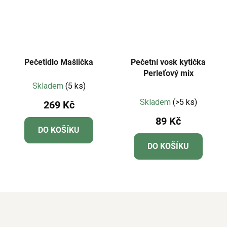
Pečetidlo Mašlička
Pečetní vosk kytička
Perleťový mix
Skladem
(5 ks)
Průměrné
Skladem
(>5 ks)
269 Kč
hodnocení
89 Kč
produktu
DO KOŠÍKU
je
DO KOŠÍKU
5,0
z
5
hvězdiček.