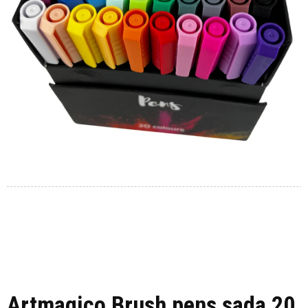
Artmagico Brush pens sada 20