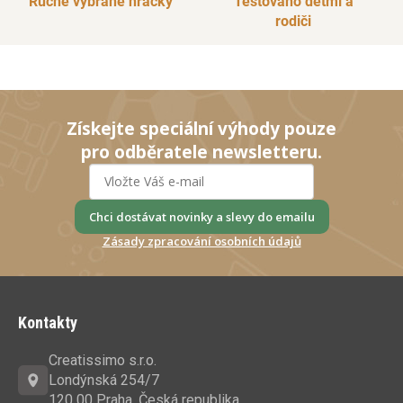
Ručně vybrané hračky
Testováno dětmi a
rodiči
Získejte speciální výhody pouze
pro odběratele newsletteru.
Chci dostávat novinky a slevy do emailu
Zásady zpracování osobních údajů
Z
á
Kontakty
p
a
Creatissimo s.r.o.
t
Londýnská 254/7
120 00 Praha, Česká republika