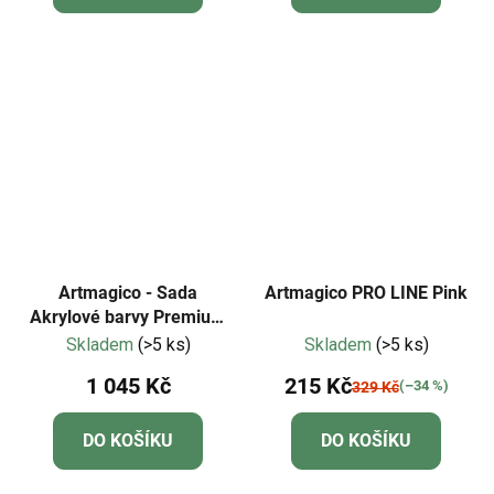
Artmagico - Sada
Artmagico PRO LINE Pink
Akrylové barvy Premium
28 ks
Skladem
(>5 ks)
Skladem
(>5 ks)
1 045 Kč
215 Kč
(–34 %)
329 Kč
DO KOŠÍKU
DO KOŠÍKU