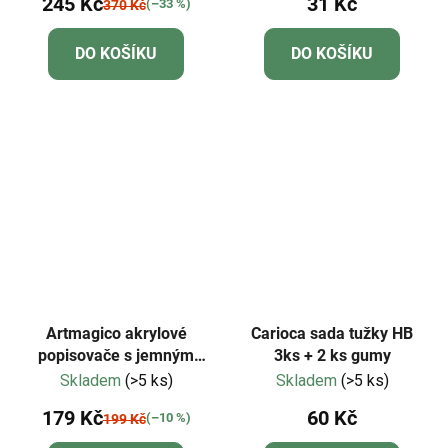
245 Kč
31 Kč
(–33 %)
370 Kč
DO KOŠÍKU
DO KOŠÍKU
Artmagico akrylové
Carioca sada tužky HB
popisovače s jemným
3ks + 2 ks gumy
hrotem - pastelové - 8 ks
Skladem
(>5 ks)
Skladem
(>5 ks)
| 80500
179 Kč
60 Kč
(–10 %)
199 Kč