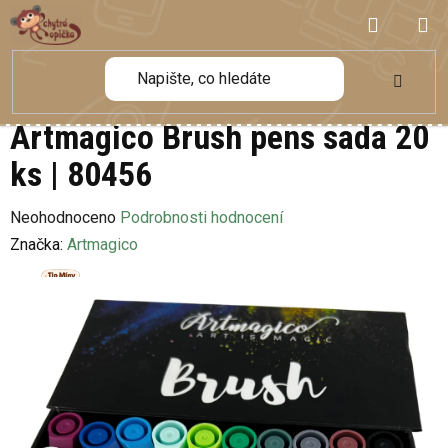
Přejít
NÁKUP
na
obsah
KOŠÍK
Artmagico Brush pens sada 20
ks | 80456
Průměrné
Neohodnoceno
Podrobnosti hodnocení
hodnocení
Značka:
Artmagico
produktu
je
0,0
z
5
hvězdiček.