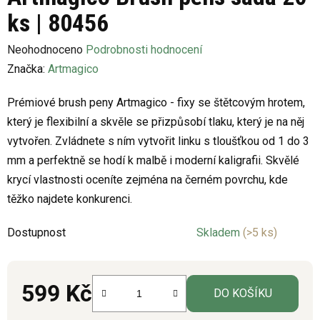
ks | 80456
Průměrné
Neohodnoceno
Podrobnosti hodnocení
hodnocení
Značka:
Artmagico
produktu
Prémiové brush peny Artmagico - fixy se štětcovým hrotem,
je
který je flexibilní a skvěle se přizpůsobí tlaku, který je na něj
0,0
vytvořen. Zvládnete s ním vytvořit linku s tloušťkou od 1 do 3
z
mm a perfektně se hodí k malbě i moderní kaligrafii. Skvělé
5
krycí vlastnosti oceníte zejména na černém povrchu, kde
hvězdiček.
těžko najdete konkurenci.
Dostupnost
Skladem
(>5 ks)
599 Kč
DO KOŠÍKU
Měrná cena: