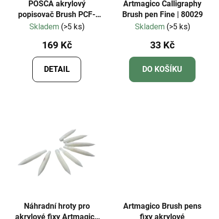
POSCA akrylový
Artmagico Calligraphy
popisovač Brush PCF-
Brush pen Fine | 80029
350
Skladem
(>5 ks)
Skladem
(>5 ks)
169 Kč
33 Kč
DETAIL
DO KOŠÍKU
Náhradní hroty pro
Artmagico Brush pens
akrylové fixy Artmagico
fixy akrylové