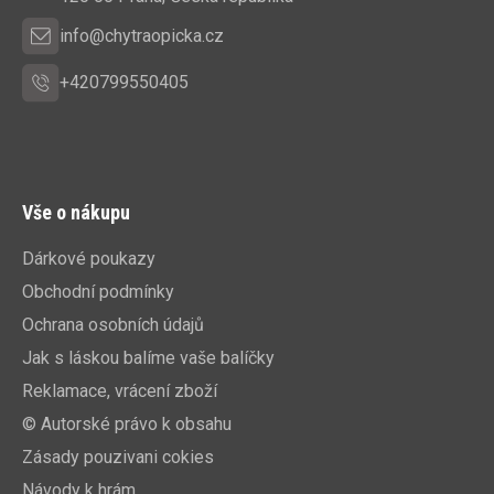
í
info@chytraopicka.cz
+420799550405
Vše o nákupu
Dárkové poukazy
Obchodní podmínky
Ochrana osobních údajů
Jak s láskou balíme vaše balíčky
Reklamace, vrácení zboží
© Autorské právo k obsahu
Zásady pouzivani cokies
Návody k hrám