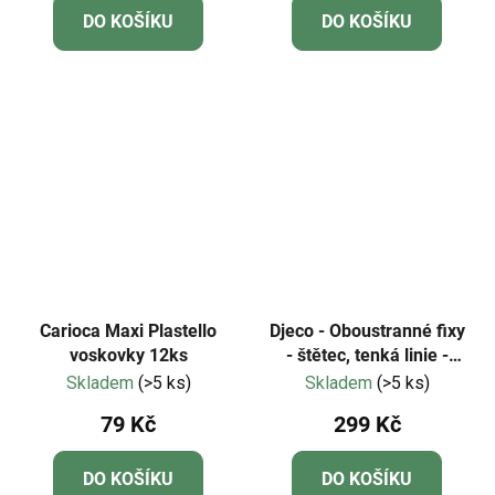
DO KOŠÍKU
DO KOŠÍKU
Carioca Maxi Plastello
Djeco - Oboustranné fixy
voskovky 12ks
- štětec, tenká linie -
klasické
Skladem
(>5 ks)
Skladem
(>5 ks)
79 Kč
299 Kč
DO KOŠÍKU
DO KOŠÍKU