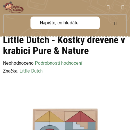
Přejít
NÁKUP
na
obsah
KOŠÍK
Little Dutch - Kostky dřevěné v
krabici Pure & Nature
Průměrné
Neohodnoceno
Podrobnosti hodnocení
hodnocení
Značka:
Little Dutch
produktu
je
0,0
z
5
hvězdiček.