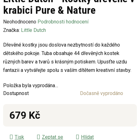
krabici Pure & Nature
Průměrné
Neohodnoceno
Podrobnosti hodnocení
hodnocení
Značka:
Little Dutch
produktu
Dřevěné kostky jsou doslova nezbytností do každého
je
dětského pokoje. Tuba obsahuje 44 dřevěných kostek
0,0
různých barev a tvarů s krásným potiskem. Upusťte uzdu
z
fantazii a vytvářejte spolu s vaším dítětem kreativní stavby.
5
hvězdiček.
Položka byla vyprodána…
Dostupnost
Dočasně vyprodáno
679 Kč
Měrná cena:
Tisk
Zeptat se
Hlídat