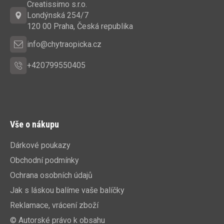
a
Creatissimo s.r.o.
t
Londýnská 254/7
í
120 00 Praha, Česká republika
info@chytraopicka.cz
+420799550405
Vše o nákupu
Dárkové poukazy
Obchodní podmínky
Ochrana osobních údajů
Jak s láskou balíme vaše balíčky
Reklamace, vrácení zboží
© Autorské právo k obsahu