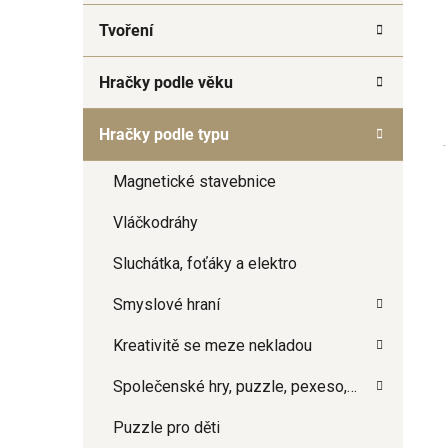
a
Tvoření
n
e
Hračky podle věku
l
Hračky podle typu
Magnetické stavebnice
Vláčkodráhy
Sluchátka, foťáky a elektro
Smyslové hraní
Kreativitě se meze nekladou
Společenské hry, puzzle, pexeso,…
Puzzle pro děti