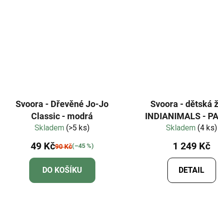
Svoora - Dřevěné Jo-Jo
Svoora - dětská ž
Classic - modrá
INDIANIMALS - PANDA,
Skladem
(>5 ks)
MEDVĚD, LIŠKA, K
Skladem
(4 ks)
49 Kč
1 249 Kč
(–45 %)
90 Kč
DO KOŠÍKU
DETAIL