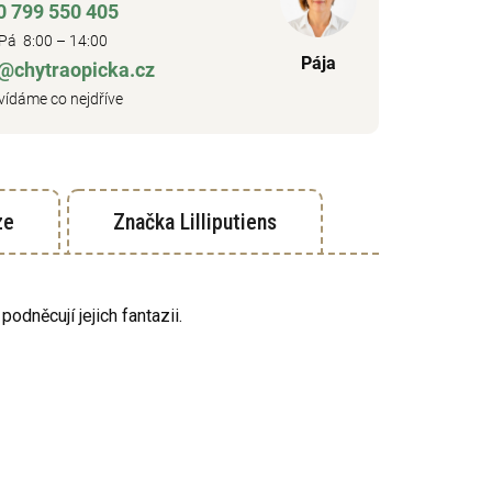
0 799 550 405
Pá 8:00 – 14:00
Pája
o@chytraopicka.cz
ídáme co nejdříve
ze
Značka
Lilliputiens
dněcují jejich fantazii.