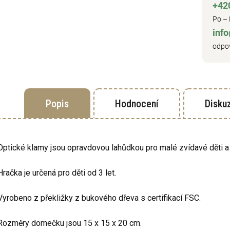
+42
Po – 
inf
odpov
Popis
Hodnocení
Disku
Optické klamy jsou opravdovou lahůdkou pro malé zvídavé děti a po
Hračka je určená pro děti od 3 let.
Vyrobeno z překližky z bukového dřeva s certifikací FSC.
Rozměry domečku jsou 15 x 15 x 20 cm.