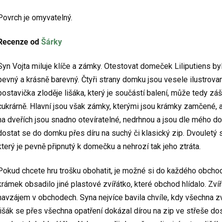
Povrch je omyvatelný.
Recenze od
Šárky
Syn Vojta miluje klíče a zámky. Otestovat domeček Liliputiens by
pevný a krásně barevný. Čtyři strany domku jsou vesele ilustrova
postavička zloděje lišáka, který je součástí balení, může tedy zášk
cukrárně. Hlavní jsou však zámky, kterými jsou krámky zamčené, a
na dveřích jsou snadno otevíratelné, nedrhnou a jsou dle mého d
dostat se do domku přes díru na suchý či klasický zip. Dvouletý s
který je pevně připnutý k domečku a nehrozí tak jeho ztráta.
Pokud chcete hru trošku obohatit, je možné si do každého obcho
krámek obsadilo jiné plastové zvířátko, které obchod hlídalo. Zv
navzájem v obchodech. Syna nejvíce bavila chvíle, kdy všechna z
lišák se přes všechna opatření dokázal dírou na zip ve střeše do