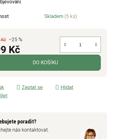
objevování.
nost
Skladem
(5 ks)
ek.
–25 %
 Kč
9 Kč
á cena:
DO KOŠÍKU
sk
Zeptat se
Hlídat
ílet
ebujete poradit?
hejte nás kontaktovat.