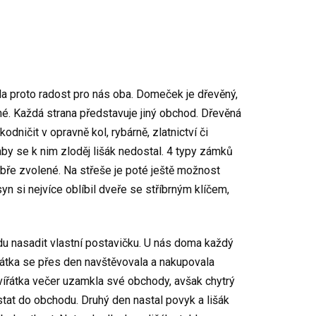
la proto radost pro nás oba. Domeček je dřevěný,
né. Každá strana představuje jiný obchod. Dřevěná
odničit v opravně kol, rybárně, zlatnictví či
by se k nim zloděj lišák nedostal. 4 typy zámků
obře zvolené. Na střeše je poté ještě možnost
yn si nejvíce oblíbil dveře se stříbrným klíčem,
du nasadit vlastní postavičku. U nás doma každý
ířátka se přes den navštěvovala a nakupovala
vířátka večer uzamkla své obchody, avšak chytrý
stat do obchodu. Druhý den nastal povyk a lišák