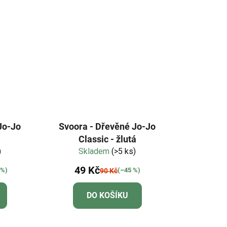
Jo-Jo
Svoora - Dřevěné Jo-Jo
Classic - žlutá
)
Skladem
(>5 ks)
49 Kč
 %)
(–45 %)
90 Kč
DO KOŠÍKU