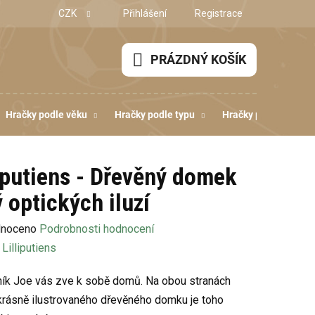
CZK
Přihlášení
Registrace
PRÁZDNÝ KOŠÍK
NÁKUPNÍ
KOŠÍK
Hračky podle věku
Hračky podle typu
Hračky podle dovedn
liputiens - Dřevěný domek
 optických iluzí
né
noceno
Podrobnosti hodnocení
ení
:
Lilliputiens
u
ík Joe vás zve k sobě domů. Na obou stranách
krásně ilustrovaného dřevěného domku je toho