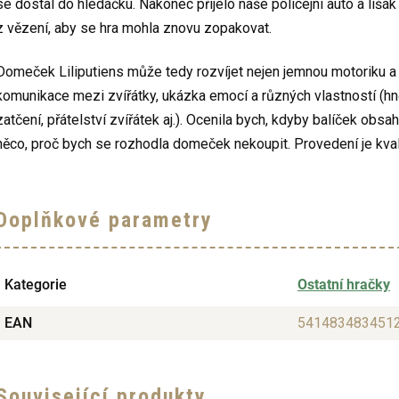
se dostal do hledáčku. Nakonec přijelo naše policejní auto a lišák 
z vězení, aby se hra mohla znovu zopakovat.
Domeček Liliputiens může tedy rozvíjet nejen jemnou motoriku a p
komunikace mezi zvířátky, ukázka emocí a různých vlastností (hn
zatčení, přátelství zvířátek aj.). Ocenila bych, kdyby balíček obsah
něco, proč bych se rozhodla domeček nekoupit. Provedení je kvali
Doplňkové parametry
Kategorie
Ostatní hračky
EAN
541483483451
Související produkty