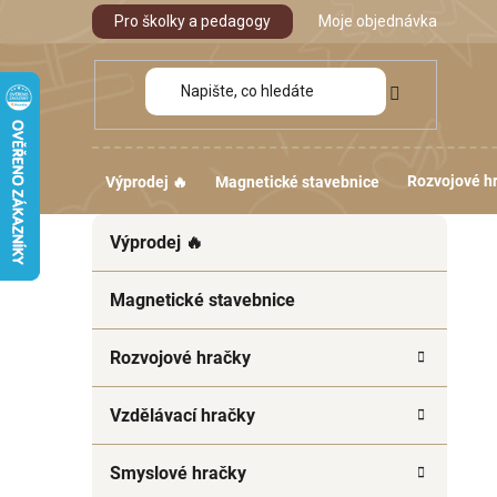
Přejít
Pro školky a pedagogy
Moje objednávka
na
obsah
Rozvojové h
Výprodej 🔥
Magnetické stavebnice
P
K
Přeskočit
Výprodej 🔥
a
kategorie
o
t
s
e
Magnetické stavebnice
t
g
r
o
Rozvojové hračky
a
r
i
n
Vzdělávací hračky
e
n
í
Smyslové hračky
p