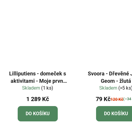
Lilliputiens - domeček s
Svoora - Dřevěné 
aktivitami - Moje první
Geom - žlutá
škola - POUŽITO PRO
Skladem
(1 ks)
Skladem
(>5 ks
ÚČELY FOCENÍ
1 289 Kč
79 Kč
(–34
120 Kč
DO KOŠÍKU
DO KOŠÍKU