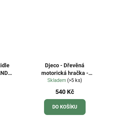
idle
Djeco - Dřevěná
motorická hračka -
RÁLÍK
Skladem
Atachou
(>5 ks)
540 Kč
DO KOŠÍKU