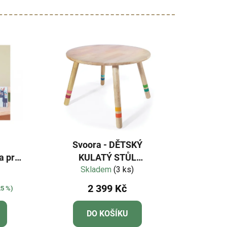
Svoora - DĚTSKÝ
a pro
KULATÝ STŮL
„INDIANIMALS
Skladem
(3 ks)
2 399 Kč
25 %)
DO KOŠÍKU