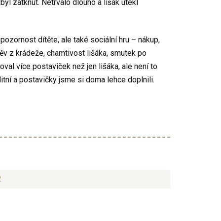
byl zatknut. Netrvalo dlouho a lišák utekl
ozornost dítěte, ale také sociální hru – nákup,
ěv z krádeže, chamtivost lišáka, smutek po
oval více postaviček než jen lišáka, ale není to
tní a postavičky jsme si doma lehce doplnili.
2