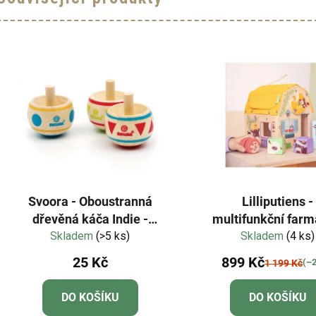
Svoora - Oboustranná
Lilliputiens -
dřevěná káča Indie -
multifunkční farm
Skladem
modrý puntík
(>5 ks)
Skladem
zvířátka
(4 ks)
25 Kč
899 Kč
(–
1 199 Kč
DO KOŠÍKU
DO KOŠÍKU