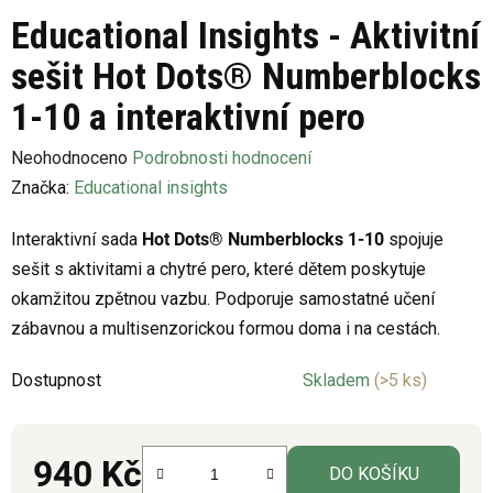
Educational Insights - Aktivitní
sešit Hot Dots® Numberblocks
1-10 a interaktivní pero
Průměrné
Neohodnoceno
Podrobnosti hodnocení
hodnocení
Značka:
Educational insights
produktu
Interaktivní sada
Hot Dots® Numberblocks 1-10
spojuje
je
sešit s aktivitami a chytré pero, které dětem poskytuje
0,0
okamžitou zpětnou vazbu. Podporuje samostatné učení
z
zábavnou a multisenzorickou formou doma i na cestách.
5
hvězdiček.
Dostupnost
Skladem
(>5 ks)
940 Kč
DO KOŠÍKU