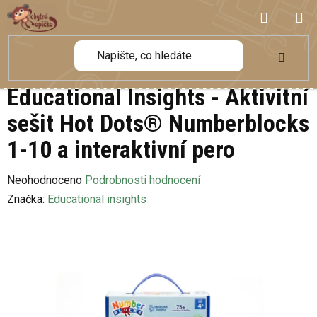
Přejít
NÁKUP
na
obsah
KOŠÍK
Educational Insights - Aktivitní
sešit Hot Dots® Numberblocks
1-10 a interaktivní pero
Průměrné
Neohodnoceno
Podrobnosti hodnocení
hodnocení
Značka:
Educational insights
produktu
je
0,0
z
5
hvězdiček.