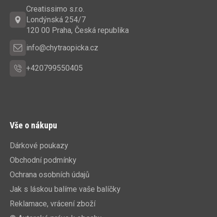
a
Creatissimo s.r.o.
t
Londýnská 254/7
í
120 00 Praha, Česká republika
info@chytraopicka.cz
+420799550405
Vše o nákupu
Dárkové poukazy
Obchodní podmínky
Ochrana osobních údajů
Jak s láskou balíme vaše balíčky
Reklamace, vrácení zboží