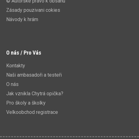
© Autorské právo k obsahu
Zásady pouzivani cokies
Návody k hrám
O nás / Pro Vás
Kontakty
Naši ambasadoři a testeři
O nás
Jak vznikla Chytrá opička?
Pro školy a školky
Velkoobchod registrace