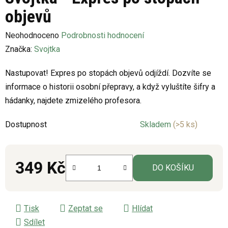
objevů
Průměrné
Neohodnoceno
Podrobnosti hodnocení
hodnocení
Značka:
Svojtka
produktu
Nastupovat! Expres po stopách objevů odjíždí. Dozvíte se
je
informace o historii osobní přepravy, a když vyluštíte šifry a
0,0
hádanky, najdete zmizelého profesora.
z
5
Dostupnost
Skladem
(>5 ks)
hvězdiček.
349 Kč
DO KOŠÍKU
Měrná cena:
Tisk
Zeptat se
Hlídat
Sdílet