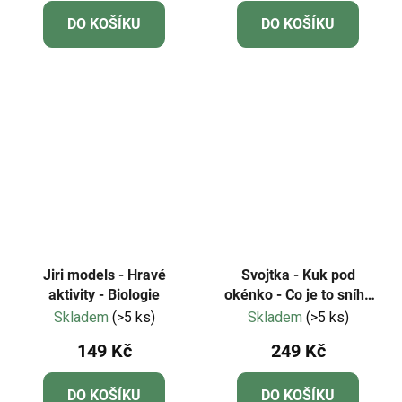
DO KOŠÍKU
DO KOŠÍKU
Jiri models - Hravé
Svojtka - Kuk pod
aktivity - Biologie
okénko - Co je to sníh?
Úplně první otázky a
Skladem
(>5 ks)
Skladem
(>5 ks)
odpovědi
149 Kč
249 Kč
DO KOŠÍKU
DO KOŠÍKU