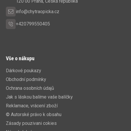
í
120 00 Praha, Česká republika
info@chytraopicka.cz
+420799550405
Vše o nákupu
Dárkové poukazy
Obchodní podmínky
Ochrana osobních údajů
Jak s láskou balíme vaše balíčky
Reklamace, vrácení zboží
© Autorské právo k obsahu
Zásady pouzivani cokies