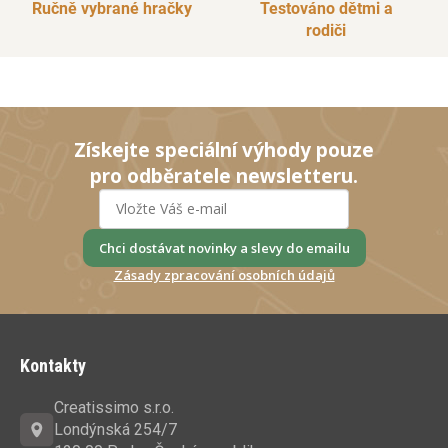
Ručně vybrané hračky
Testováno dětmi a
rodiči
Získejte speciální výhody pouze
pro odběratele newsletteru.
Chci dostávat novinky a slevy do emailu
Zásady zpracování osobních údajů
Z
á
Kontakty
p
a
Creatissimo s.r.o.
t
Londýnská 254/7