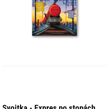
Svojtka - Expres po stopách