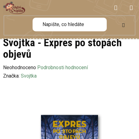
Přejít
NÁKUP
na
obsah
KOŠÍK
Svojtka - Expres po stopách
objevů
Průměrné
Neohodnoceno
Podrobnosti hodnocení
hodnocení
Značka:
Svojtka
produktu
je
0,0
z
5
hvězdiček.