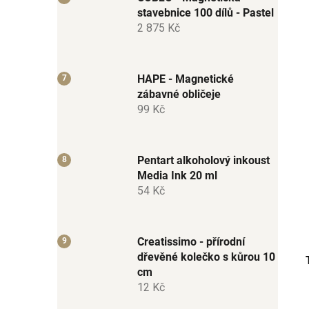
stavebnice 100 dílů - Pastel
2 875 Kč
HAPE - Magnetické
zábavné obličeje
99 Kč
Pentart alkoholový inkoust
Media Ink 20 ml
54 Kč
Creatissimo - přírodní
dřevěné kolečko s kůrou 10
cm
12 Kč