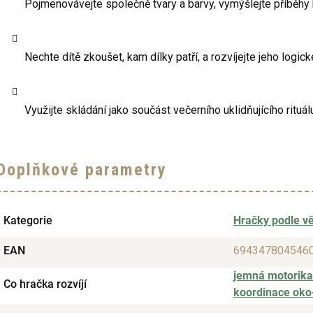
Pojmenovávejte společně tvary a barvy, vymýšlejte příběhy 
Nechte dítě zkoušet, kam dílky patří, a rozvíjejte jeho logic
Využijte skládání jako součást večerního uklidňujícího rituál
Doplňkové parametry
Kategorie
Hračky podle v
EAN
694347804546
jemná motorika
Co hračka rozvíjí
koordinace oko