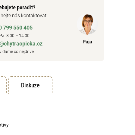
ebujete poradit?
hejte nás kontaktovat.
0 799 550 405
Pá 8:00 – 14:00
Pája
o@chytraopicka.cz
ídáme co nejdříve
Diskuze
otivy