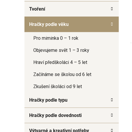
a
Tvoření
n
e
Hračky podle věku
l
Pro miminka 0 – 1 rok
Objevujeme svět 1 – 3 roky
Hraví předškoláci 4 – 5 let
Začínáme se školou od 6 let
Zkušení školáci od 9 let
Hračky podle typu
Hračky podle dovednosti
Výtvarné a kreativní potřeby