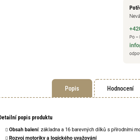
Potř
Nevá
+42
Po – 
inf
odpov
Popis
Hodnocení
Detailní popis produktu
Obsah balení
: základna a 16 barevných dílků s přírodními m
Rozvoj motoriky a logického uvažování