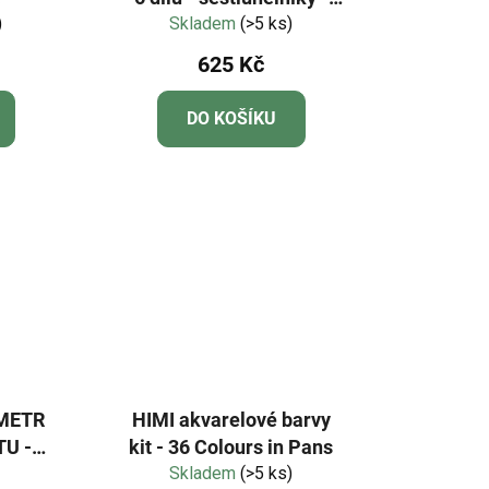
)
Skladem
Pastel
(>5 ks)
625 Kč
DO KOŠÍKU
 METR
HIMI akvarelové barvy
U -
kit - 36 Colours in Pans
Skladem
(>5 ks)