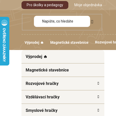
Přejít
Pro školky a pedagogy
Moje objednávka
na
obsah
Rozvojové h
Výprodej 🔥
Magnetické stavebnice
P
K
Přeskočit
Výprodej 🔥
a
kategorie
o
t
s
e
Magnetické stavebnice
t
g
r
o
Rozvojové hračky
a
r
i
n
Vzdělávací hračky
e
n
í
Smyslové hračky
p