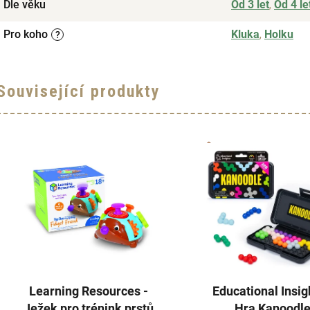
Dle věku
Od 3 let
,
Od 4 le
Pro koho
Kluka
,
Holku
?
Související produkty
Learning Resources -
Educational Insig
Ježek pro trénink prstů
Hra Kanoodl