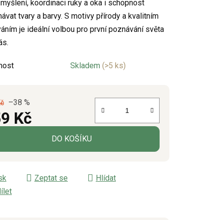
 myšlení, koordinaci ruky a oka i schopnost
ávat tvary a barvy. S motivy přírody a kvalitním
áním je ideální volbou pro první poznávání světa
ek.
ás.
nost
Skladem
(>5 ks)
–38 %
Kč
9 Kč
á cena:
DO KOŠÍKU
sk
Zeptat se
Hlídat
ílet