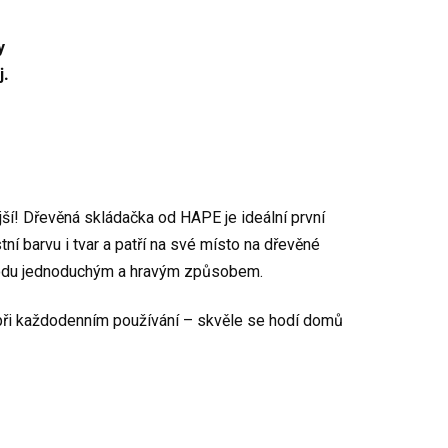
y
j.
jší! Dřevěná skládačka od HAPE je ideální první
tní barvu i tvar a patří na své místo na dřevěné
řírodu jednoduchým a hravým způsobem.
i při každodenním používání – skvěle se hodí domů