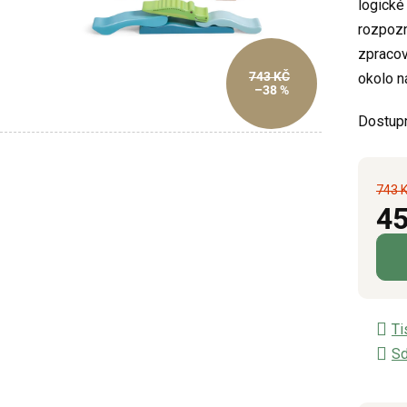
logické
z
rozpozn
5
zpracov
hvězdič
743 KČ
okolo n
–38 %
Dostup
743 
45
Měrn
Ti
Sd