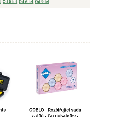
t
,
Od 5 let
,
Od 6 let
,
Od 9 let
hts -
COBLO - Rozšiřující sada
e
6 dílů - šestiuhelníky -