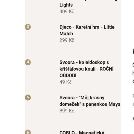
Lights
409 Kč
Djeco - Karetní hra - Little
Match
299 Kč
Svoora - kaleidoskop s
křišťálovou koulí - ROČNÍ
OBDOBÍ
49 Kč
Svoora - "Můj krásný
domeček" s panenkou Maya
899 Kč
COBLO - Magnetická