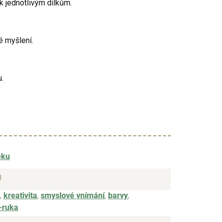
k jednotlivým dílkům.
ké myšlení.
u.
ěku
0
,
kreativita
,
smyslové vnímání
,
barvy
,
-ruka