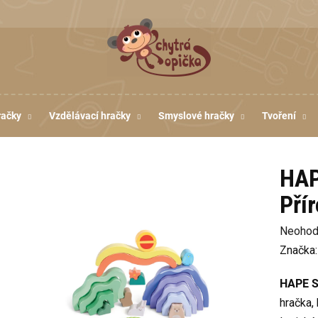
račky
Vzdělávací hračky
Smyslové hračky
Tvoření
HAP
Pří
Průměr
Neohod
hodnoc
Značka
produkt
HAPE Sk
je
hračka,
0,0