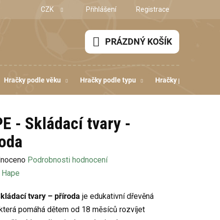
CZK
Přihlášení
Registrace
PRÁZDNÝ KOŠÍK
NÁKUPNÍ
KOŠÍK
Hračky podle věku
Hračky podle typu
Hračky podle dovedn
E - Skládací tvary -
roda
né
noceno
Podrobnosti hodnocení
ení
:
Hape
u
ládací tvary – příroda
je edukativní dřevěná
 která pomáhá dětem od 18 měsíců rozvíjet