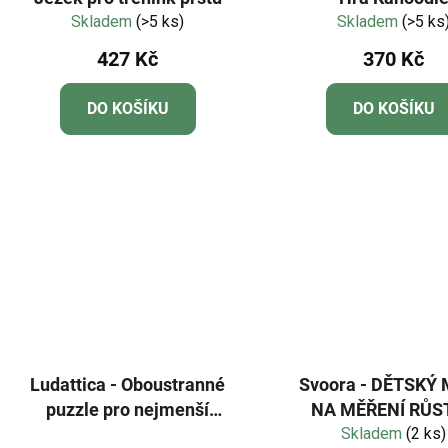
Skladem
(>5 ks)
Skladem
(>5 ks
427 Kč
370 Kč
DO KOŠÍKU
DO KOŠÍKU
Ludattica - Oboustranné
Svoora - DĚTSKÝ
puzzle pro nejmenší
NA MĚŘENÍ RŮST
Pirátský poklad - baby
Skladem
LIŠKA
(2 ks)