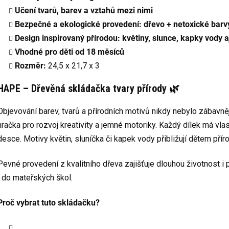
Učení tvarů, barev a vztahů mezi nimi
Bezpečné a ekologické provedení: dřevo + netoxické barv
Design inspirovaný přírodou: květiny, slunce, kapky vody a
Vhodné pro děti od 18 měsíců
Rozměr:
24,5 x 21,7 x 3
HAPE – Dřevěná skládačka tvary přírody 🌿
Objevování barev, tvarů a přírodních motivů nikdy nebylo zábavně
hračka pro rozvoj kreativity a jemné motoriky. Každý dílek má vlas
desce. Motivy květin, sluníčka či kapek vody přibližují dětem p
Pevné provedení z kvalitního dřeva zajišťuje dlouhou životnost 
i do mateřských škol.
Proč vybrat tuto skládačku?