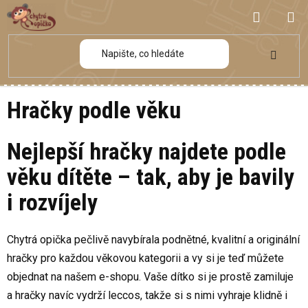
Přejít
NÁKUP
na
obsah
KOŠÍK
Hračky podle věku
Nejlepší hračky najdete podle
věku dítěte – tak, aby je bavily
i rozvíjely
Chytrá opička pečlivě navybírala podnětné, kvalitní a originální
hračky pro každou věkovou kategorii a vy si je teď můžete
objednat na našem e-shopu. Vaše dítko si je prostě zamiluje
a hračky navíc vydrží leccos, takže si s nimi vyhraje klidně i