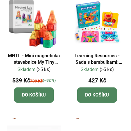
ý
n
p
í
i
p
s
r
p
o
r
d
o
u
d
k
MNTL - Mini magnetická
Learning Resources -
u
stavebnice My Tiny
Sada s bambulkami:
t
World- 56 ks
Oblékání zvířat
Skladem
(>5 ks)
Skladem
(>5 ks)
k
ů
t
539 Kč
427 Kč
(–32 %)
799 Kč
ů
DO KOŠÍKU
DO KOŠÍKU