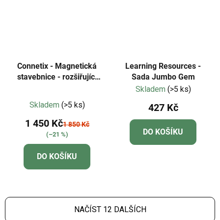
Connetix - Magnetická
Learning Resources -
stavebnice - rozšiřující
Sada Jumbo Gem
sada - kuličková dráha
Skladem
(>5 ks)
Průměrné
66 dílů
Skladem
(>5 ks)
427 Kč
hodnocení
1 450 Kč
produktu
1 850 Kč
DO KOŠÍKU
(–21 %)
je
5,0
DO KOŠÍKU
z
5
hvězdiček.
NAČÍST 12 DALŠÍCH