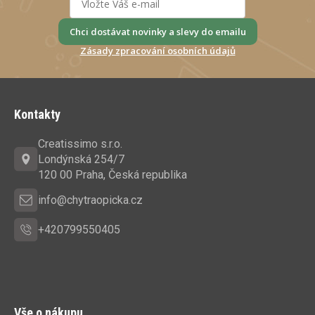
Chci dostávat novinky a slevy do emailu
Zásady zpracování osobních údajů
Z
á
Kontakty
p
a
Creatissimo s.r.o.
t
Londýnská 254/7
í
120 00 Praha, Česká republika
info@chytraopicka.cz
+420799550405
Vše o nákupu