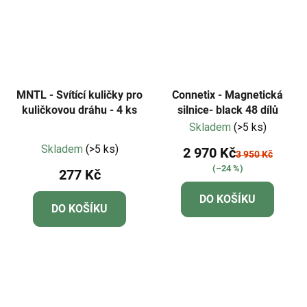
MNTL - Svítící kuličky pro
Connetix - Magnetická
kuličkovou dráhu - 4 ks
silnice- black 48 dílů
Skladem
(>5 ks)
Průměrné
Skladem
(>5 ks)
2 970 Kč
3 950 Kč
hodnocení
(–24 %)
277 Kč
produktu
je
DO KOŠÍKU
DO KOŠÍKU
4,5
z
5
hvězdiček.