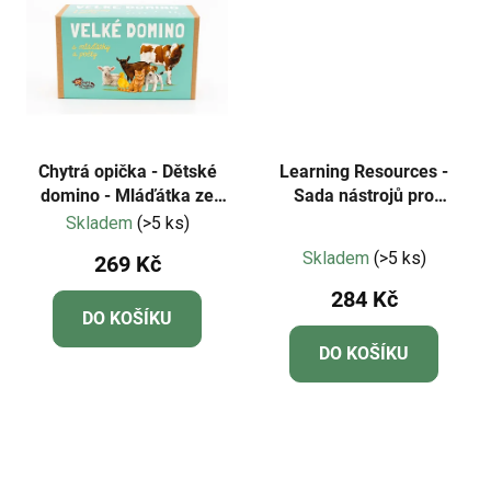
Chytrá opička - Dětské
Learning Resources -
domino - Mláďátka ze
Sada nástrojů pro
statku a počty NOVÁ
jemnou motoriku -
Skladem
(>5 ks)
Průměrné
EDICE
Helping Hands - 4 ks
Skladem
(>5 ks)
269 Kč
hodnocení
284 Kč
produktu
DO KOŠÍKU
je
DO KOŠÍKU
5,0
z
5
hvězdiček.