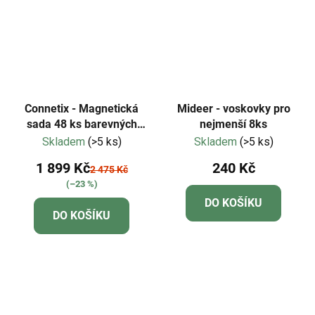
Connetix - Magnetická
Mideer - voskovky pro
sada 48 ks barevných
nejmenší 8ks
portálů
Skladem
(>5 ks)
Skladem
(>5 ks)
1 899 Kč
240 Kč
2 475 Kč
(–23 %)
DO KOŠÍKU
DO KOŠÍKU