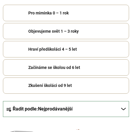
Pro miminka 0 – 1 rok
Objevujeme svět 1 – 3 roky
Hraví předškoláci 4 – 5 let
Začínáme se školou od 6 let
Zkušení školáci od 9 let
Ř
Řadit podle:
Nejprodávanější
a
z
V
e