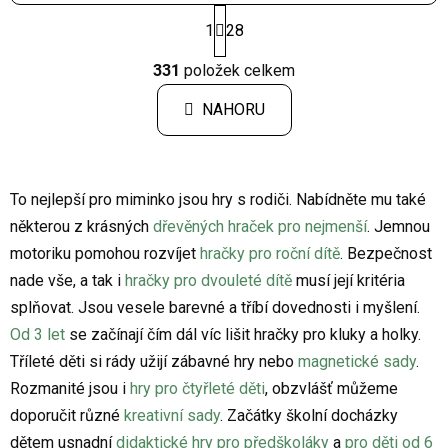
S
1
28
t
r
O
á
331
položek celkem
v
n
l
k
NAHORU
á
o
d
v
a
á
c
n
To nejlepší pro miminko jsou hry s rodiči. Nabídněte mu také
í
í
některou z krásných
dřevěných hraček pro nejmenší
. Jemnou
p
r
motoriku pomohou rozvíjet
hračky pro roční dítě
. Bezpečnost
v
nade vše, a tak i
hračky pro dvouleté dítě
musí její kritéria
k
splňovat. Jsou vesele barevné a tříbí dovednosti i myšlení.
y
Od 3 let
se začínají čím dál víc lišit hračky pro kluky a holky.
v
ý
Tříleté děti si rády užijí zábavné hry nebo
magnetické sady
.
p
Rozmanité jsou i
hry pro čtyřleté děti
, obzvlášť můžeme
i
doporučit různé
kreativní sady
. Začátky školní docházky
s
dětem usnadní
didaktické hry pro předškoláky
a
pro děti od 6