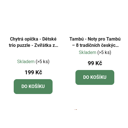
Chytrá opička - Dětské
Tambú - Noty pro Tambú
trio puzzle - Zvířátka ze
– 8 tradičních českých
statku NOVÁ EDICE
písní - Edice 2
Skladem
(>5 ks)
Průměrné
Skladem
(>5 ks)
99 Kč
hodnocení
199 Kč
produktu
DO KOŠÍKU
je
DO KOŠÍKU
4,8
z
5
hvězdiček.