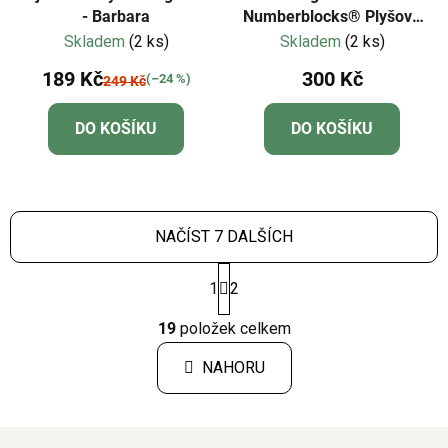
- Barbara
Numberblocks® Plyšová
jednička
Skladem
(2 ks)
Skladem
(2 ks)
189 Kč
300 Kč
(–24 %)
249 Kč
DO KOŠÍKU
DO KOŠÍKU
NAČÍST 7 DALŠÍCH
S
1
2
t
r
O
á
19
položek celkem
v
n
l
k
NAHORU
á
o
d
v
a
á
c
n