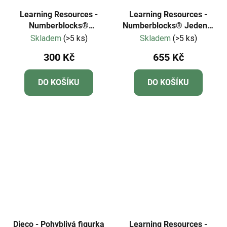
Learning Resources -
Learning Resources -
Numberblocks®
Numberblocks® Jeden a
Dobrodružství na kole
dva hraví kamarádi
Skladem
(>5 ks)
Skladem
(>5 ks)
pro jednoho a dva
300 Kč
655 Kč
DO KOŠÍKU
DO KOŠÍKU
Djeco - Pohyblivá figurka
Learning Resources -