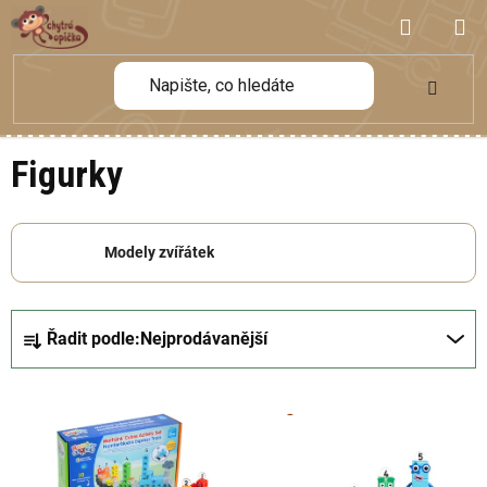
Přejít
NÁKUP
na
obsah
KOŠÍK
Figurky
Modely zvířátek
Ř
Řadit podle:
Nejprodávanější
a
z
V
e
ý
n
p
í