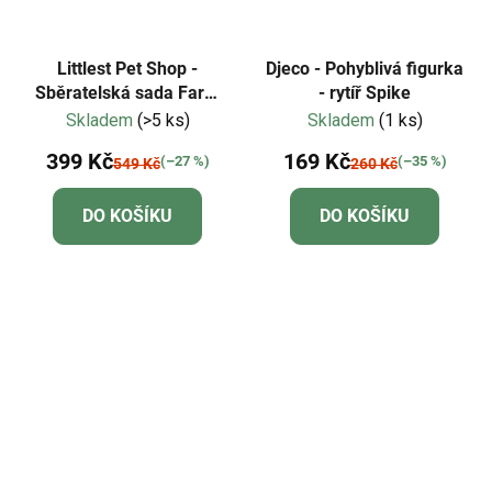
Littlest Pet Shop -
Djeco - Pohyblivá figurka
Sběratelská sada Farm
- rytíř Spike
Besties
Skladem
(>5 ks)
Skladem
(1 ks)
399 Kč
169 Kč
(–27 %)
(–35 %)
549 Kč
260 Kč
DO KOŠÍKU
DO KOŠÍKU