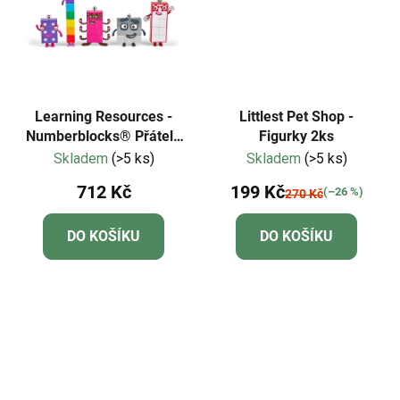
Learning Resources -
Littlest Pet Shop -
Numberblocks® Přátelé
Figurky 2ks
od šesti do deseti
Skladem
(>5 ks)
Skladem
(>5 ks)
712 Kč
199 Kč
(–26 %)
270 Kč
DO KOŠÍKU
DO KOŠÍKU