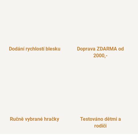
í
í
p
r
v
k
y
v
Dodání rychlostí blesku
Doprava ZDARMA od
ý
2000,-
p
i
s
u
Ručně vybrané hračky
Testováno dětmi a
rodiči