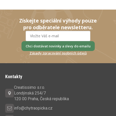
Získejte speciální výhody pouze
pro odběratele newsletteru.
Chci dostávat novinky a slevy do emailu
Zásady zpracování osobních údajů
Z
á
Kontakty
p
a
Creatissimo s.r.o.
t
Londýnská 254/7
í
120 00 Praha, Česká republika
info@chytraopicka.cz