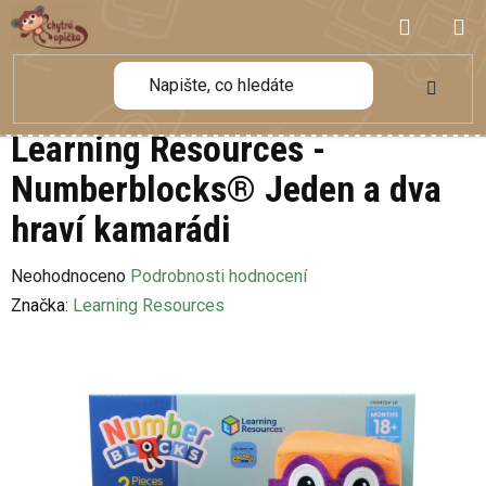
Přejít
NÁKUP
na
obsah
KOŠÍK
Learning Resources -
Numberblocks® Jeden a dva
hraví kamarádi
Průměrné
Neohodnoceno
Podrobnosti hodnocení
hodnocení
Značka:
Learning Resources
produktu
je
0,0
z
5
hvězdiček.