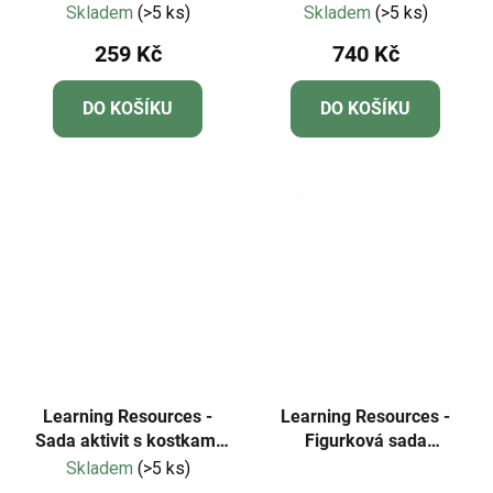
Numberblocks®
Skladem
(>5 ks)
Skladem
(>5 ks)
259 Kč
740 Kč
DO KOŠÍKU
DO KOŠÍKU
Learning Resources -
Learning Resources -
Sada aktivit s kostkami
Figurková sada
MathLink®
Numberblocks® Add It
Skladem
(>5 ks)
Průměrné
Numberblocks® 21–30
Up Mini Market