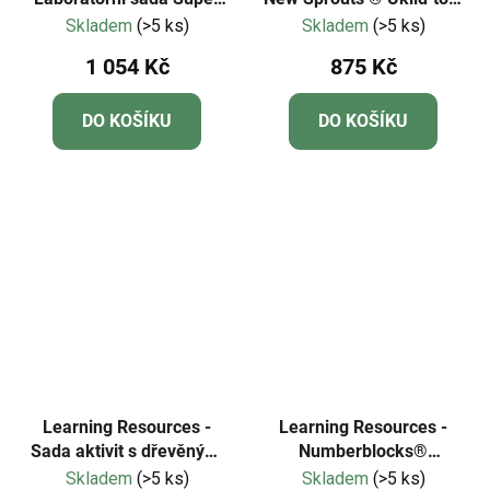
Magnet
úklidová sada
Skladem
(>5 ks)
Skladem
(>5 ks)
1 054 Kč
875 Kč
DO KOŠÍKU
DO KOŠÍKU
Learning Resources -
Learning Resources -
Sada aktivit s dřevěnými
Numberblocks®
stavebními kostkami
Dobrodružství na kole
Skladem
(>5 ks)
Skladem
(>5 ks)