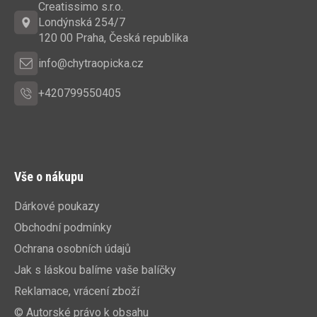
a
Creatissimo s.r.o.
t
Londýnská 254/7
í
120 00 Praha, Česká republika
info@chytraopicka.cz
+420799550405
Vše o nákupu
Dárkové poukazy
Obchodní podmínky
Ochrana osobních údajů
Jak s láskou balíme vaše balíčky
Reklamace, vrácení zboží
© Autorské právo k obsahu