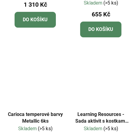
Skladem
(>5 ks)
1 310 Kč
hodnocení
655 Kč
produktu
DO KOŠÍKU
je
DO KOŠÍKU
5,0
z
5
hvězdiček.
Carioca temperové barvy
Learning Resources -
Metallic 6ks
Sada aktivit s kostkami
MathLink®
Skladem
(>5 ks)
Skladem
(>5 ks)