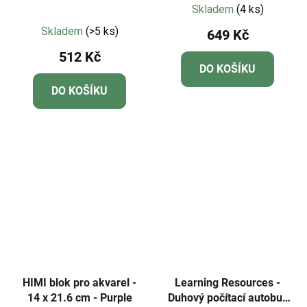
od jedné do pěti
Skladem
(4 ks)
Průměrné
Skladem
(>5 ks)
649 Kč
hodnocení
512 Kč
produktu
DO KOŠÍKU
je
DO KOŠÍKU
5,0
z
5
hvězdiček.
HIMI blok pro akvarel -
Learning Resources -
14 x 21.6 cm - Purple
Duhový počítací autobus