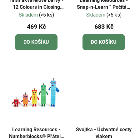
HIMI akvarelové barvy -
Learning Resources -
12 Colours in Closing
Snap-n-Learn™ Počítání
Pans + Brush - Golden
kravičky
Skladem
(>5 ks)
Skladem
(>5 ks)
Metallic edition
469 Kč
683 Kč
DO KOŠÍKU
DO KOŠÍKU
Learning Resources -
Svojtka - Úchvatné cesty
Numberblocks® Přátelé
vlakem