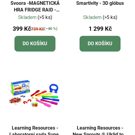
Svoora -MAGNETICKÁ
Smartivity - 3D glóbus
HRA FRIDGE RAID -
VYPRÁZDNĚTE LEDNICI
Skladem
(>5 ks)
Skladem
(>5 ks)
399 Kč
1 299 Kč
(–46 %)
739 Kč
DO KOŠÍKU
DO KOŠÍKU
Learning Resources -
Learning Resources -
Laboratorní sada Super
New Sprouts ® Ukliď to! -