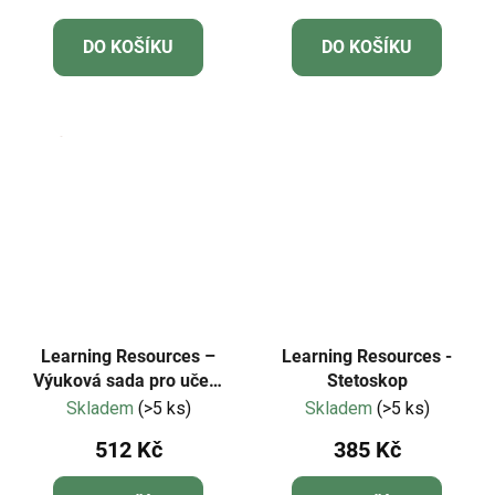
DO KOŠÍKU
DO KOŠÍKU
Learning Resources –
Learning Resources -
Výuková sada pro učení
Stetoskop
času Time Activity Set
Skladem
(>5 ks)
Skladem
(>5 ks)
LER3220
512 Kč
385 Kč