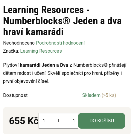
Learning Resources -
Numberblocks® Jeden a dva
hraví kamarádi
Průměrné
Neohodnoceno
Podrobnosti hodnocení
hodnocení
Značka:
Learning Resources
produktu
Plyšoví
kamarádi Jeden a Dva
z Numberblocks® přinášejí
je
dětem radost i učení. Skvělí společníci pro hraní, příběhy i
0,0
první objevování čísel.
z
5
Dostupnost
Skladem
(>5 ks)
hvězdiček.
655 Kč
DO KOŠÍKU
Měrná cena: