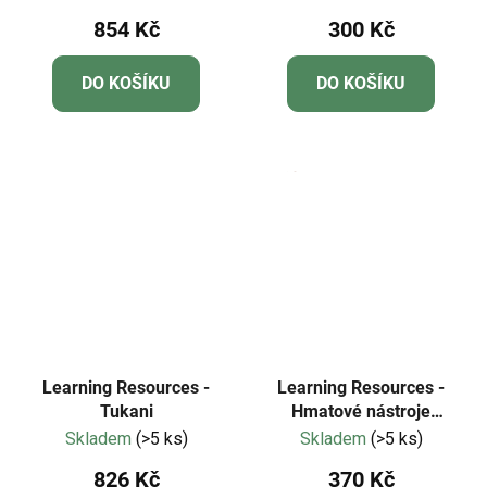
Numberblocks®
pro jednoho a dva
854 Kč
300 Kč
DO KOŠÍKU
DO KOŠÍKU
Learning Resources -
Learning Resources -
Tukani
Hmatové nástroje
Helping Hands
Skladem
(>5 ks)
Skladem
(>5 ks)
826 Kč
370 Kč