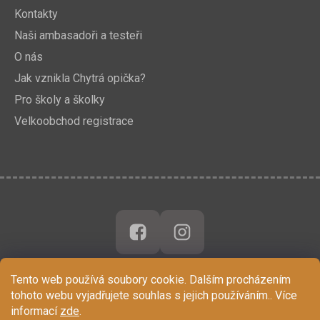
Kontakty
Naši ambasadoři a testeři
O nás
Jak vznikla Chytrá opička?
Pro školy a školky
Velkoobchod registrace
Tento web používá soubory cookie. Dalším procházením
tohoto webu vyjadřujete souhlas s jejich používáním.. Více
informací
zde
.