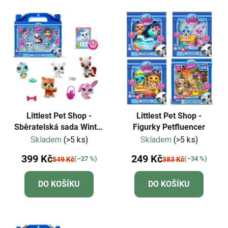
Littlest Pet Shop -
Littlest Pet Shop -
Sběratelská sada Winter
Figurky Petfluencer
Besties
Skladem
(>5 ks)
Skladem
(>5 ks)
399 Kč
249 Kč
(–27 %)
(–34 %)
549 Kč
383 Kč
DO KOŠÍKU
DO KOŠÍKU