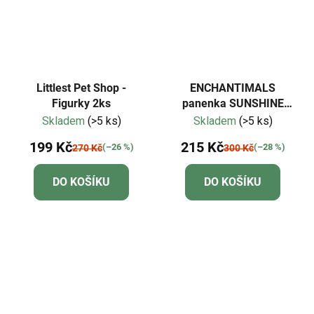
Littlest Pet Shop -
ENCHANTIMALS
Figurky 2ks
panenka SUNSHINE
BEACH rodina Lemurů
Skladem
(>5 ks)
Skladem
(>5 ks)
199 Kč
215 Kč
(–26 %)
(–28 %)
270 Kč
300 Kč
DO KOŠÍKU
DO KOŠÍKU