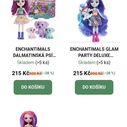
ENCHANTIMALS
ENCHANTIMALS GLAM
DALMATINSKÁ PSÍ
PARTY DELUXE
RODINA
PANENKA ZEBRA
Skladem
(>5 ks)
Skladem
(>5 ks)
215 Kč
215 Kč
(–28 %)
(–28 %)
300 Kč
300 Kč
DO KOŠÍKU
DO KOŠÍKU