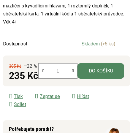
mazlíčci s kyvadlícími hlavami, 1 roztomilý doplněk, 1
sběratelská karta, 1 virtuální kód a 1 sběratelský průvodce.
Věk 4+
Dostupnost
Skladem
(>5 ks)
–22 %
305 Kč
DO KOŠÍKU
235 Kč
Měrná cena:
Tisk
Zeptat se
Hlídat
Sdílet
Potřebujete poradit?