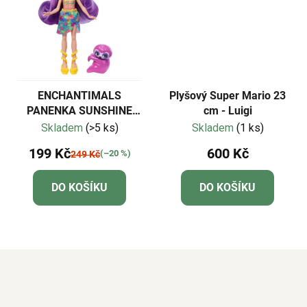
ENCHANTIMALS
Plyšový Super Mario 23
PANENKA SUNSHINE
cm - Luigi
BEACH s lenochodem
Skladem
(>5 ks)
Skladem
(1 ks)
199 Kč
600 Kč
(–20 %)
249 Kč
DO KOŠÍKU
DO KOŠÍKU