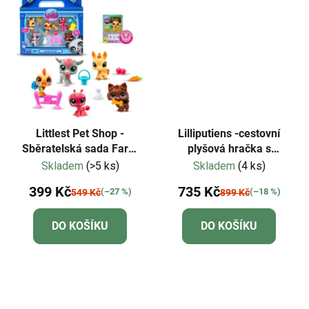
Littlest Pet Shop -
Lilliputiens -cestovní
Sběratelská sada Farm
plyšová hračka s
Besties
aktivitami-vlk Ludvík
Skladem
(>5 ks)
Skladem
(4 ks)
399 Kč
735 Kč
(–27 %)
(–18 %)
549 Kč
899 Kč
DO KOŠÍKU
DO KOŠÍKU