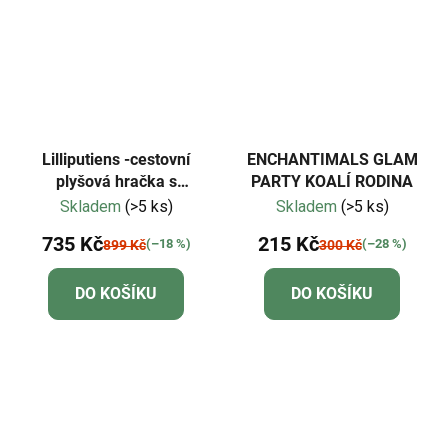
Lilliputiens -cestovní
ENCHANTIMALS GLAM
plyšová hračka s
PARTY KOALÍ RODINA
aktivitami-liška Alice
Skladem
(>5 ks)
Skladem
(>5 ks)
735 Kč
215 Kč
(–18 %)
(–28 %)
899 Kč
300 Kč
DO KOŠÍKU
DO KOŠÍKU