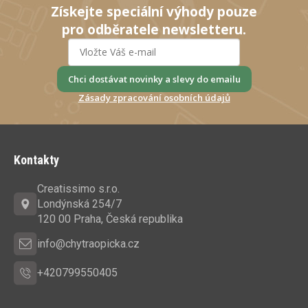
Získejte speciální výhody pouze
pro odběratele newsletteru.
Chci dostávat novinky a slevy do emailu
Zásady zpracování osobních údajů
Z
á
Kontakty
p
a
Creatissimo s.r.o.
t
Londýnská 254/7
í
120 00 Praha, Česká republika
info@chytraopicka.cz
+420799550405