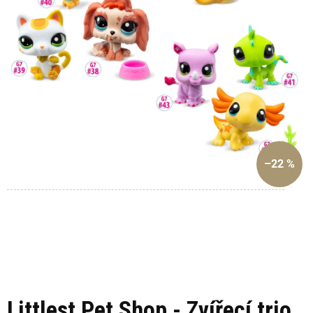
–22 %
Littlest Pet Shop - Zvířecí trio