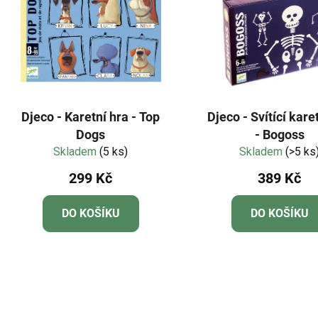
Djeco - Karetní hra - Top
Djeco - Svítící kare
Dogs
- Bogoss
Skladem
(5 ks)
Skladem
(>5 ks
299 Kč
389 Kč
DO KOŠÍKU
DO KOŠÍKU