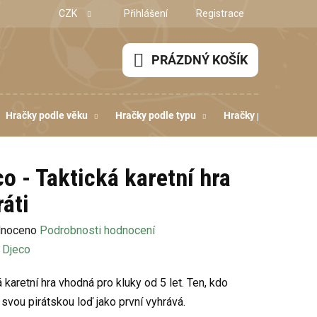
CZK
Přihlášení
Registrace
PRÁZDNÝ KOŠÍK
NÁKUPNÍ
KOŠÍK
Hračky podle věku
Hračky podle typu
Hračky podle dovedn
co - Taktická karetní hra
ráti
né
noceno
Podrobnosti hodnocení
ení
:
Djeco
u
 karetní hra vhodná pro kluky od 5 let. Ten, kdo
 svou pirátskou loď jako první vyhrává.