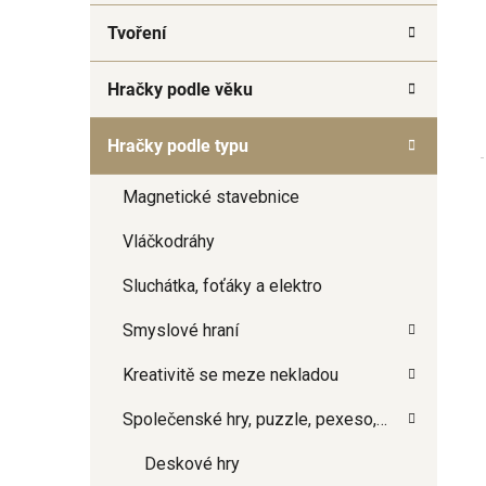
a
Tvoření
n
e
Hračky podle věku
l
Hračky podle typu
Magnetické stavebnice
Vláčkodráhy
Sluchátka, foťáky a elektro
Smyslové hraní
Kreativitě se meze nekladou
Společenské hry, puzzle, pexeso,…
Deskové hry