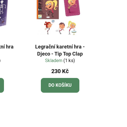
tní hra
Legrační karetní hra -
Djeco - Tip Top Clap
)
Skladem
(1 ks)
230 Kč
DO KOŠÍKU