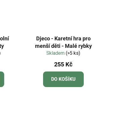
olní
Djeco - Karetní hra pro
ty
menší děti - Malé rybky
)
Skladem
(>5 ks)
255 Kč
DO KOŠÍKU