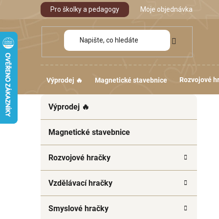
Přejít
Pro školky a pedagogy
Moje objednávka
na
obsah
Rozvojové h
Výprodej 🔥
Magnetické stavebnice
P
K
Přeskočit
Výprodej 🔥
a
kategorie
o
t
s
e
Magnetické stavebnice
t
g
r
o
Rozvojové hračky
a
r
i
n
Vzdělávací hračky
e
n
í
Smyslové hračky
p