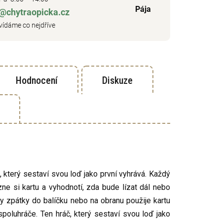
Pája
o@chytraopicka.cz
ídáme co nejdříve
Hodnocení
Diskuze
t, který sestaví svou loď jako první vyhrává. Každý
zne si kartu a vyhodnotí, zda bude lízat dál nebo
arty zpátky do balíčku nebo na obranu použije kartu
spoluhráče. Ten hráč, který sestaví svou loď jako