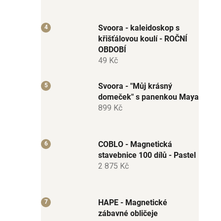
Svoora - kaleidoskop s
křišťálovou koulí - ROČNÍ
OBDOBÍ
49 Kč
Svoora - "Můj krásný
domeček" s panenkou Maya
899 Kč
COBLO - Magnetická
stavebnice 100 dílů - Pastel
2 875 Kč
HAPE - Magnetické
zábavné obličeje