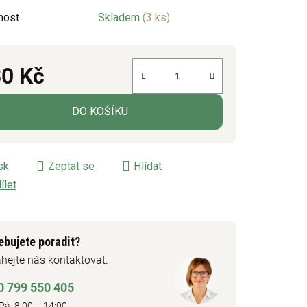
nost
Skladem
(3 ks)
ek.
0 Kč
á cena:
DO KOŠÍKU
sk
Zeptat se
Hlídat
ílet
ebujete poradit?
hejte nás kontaktovat.
0 799 550 405
Pá 8:00 – 14:00