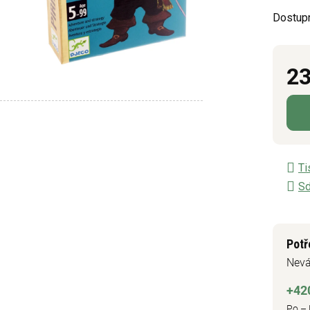
z
Dostup
5
hvězdič
23
Měrn
Ti
Sd
Potř
Nevá
+42
Po – 