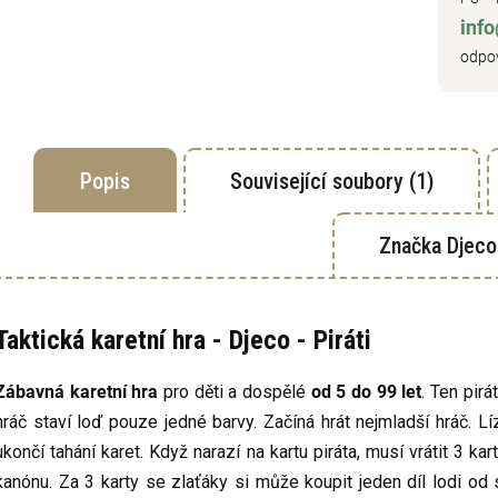
inf
odpov
Popis
Související soubory (1)
Značka
Djeco
Taktická karetní hra - Djeco - Piráti
Zábavná karetní hra
pro děti a dospělé
od 5 do 99 let
. Ten pirá
hráč staví loď pouze jedné barvy. Začíná hrát nejmladší hráč. Lí
ukončí tahání karet. Když narazí na kartu piráta, musí vrátit 3 k
kanónu. Za 3 karty se zlaťáky si může koupit jeden díl lodi od 