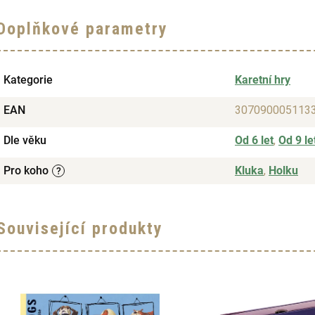
Doplňkové parametry
Kategorie
Karetní hry
EAN
307090005113
Dle věku
Od 6 let
,
Od 9 le
Pro koho
Kluka
,
Holku
?
Související produkty