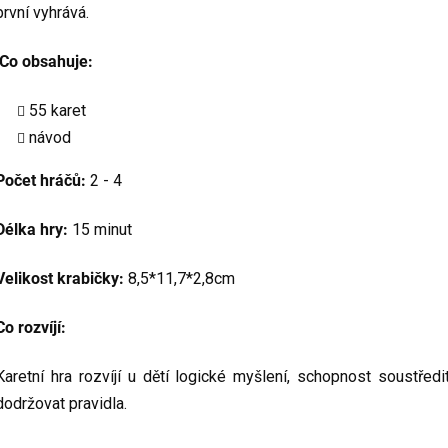
první vyhrává.
Co obsahuje:
55 karet
návod
Počet hráčů:
2 - 4
Délka hry:
15 minut
Velikost krabičky:
8,5*11,7*2,8cm
Co rozvíjí:
Karetní hra rozvíjí u dětí logické myšlení, schopnost soustředi
dodržovat pravidla.