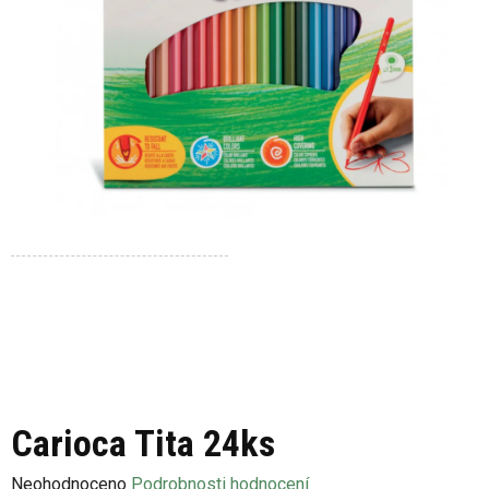
Carioca Tita 24ks
Průměrné
Neohodnoceno
Podrobnosti hodnocení