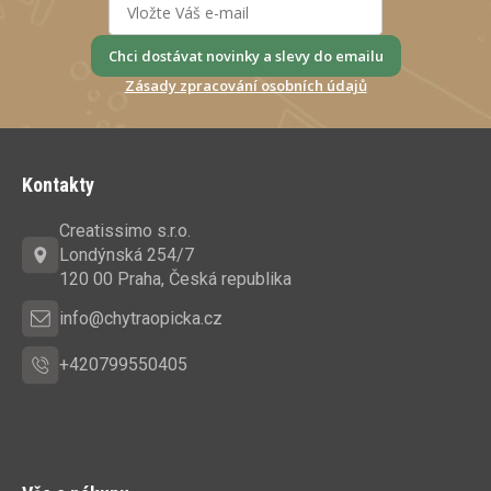
Chci dostávat novinky a slevy do emailu
Zásady zpracování osobních údajů
Z
á
Kontakty
p
a
Creatissimo s.r.o.
t
Londýnská 254/7
í
120 00 Praha, Česká republika
info@chytraopicka.cz
+420799550405