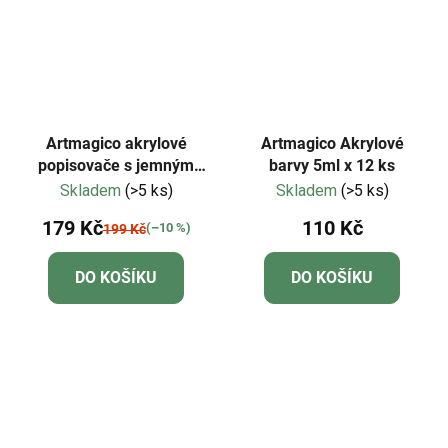
Artmagico akrylové
Artmagico Akrylové
popisovače s jemným
barvy 5ml x 12 ks
hrotem - metalické - 8 ks
Skladem
(>5 ks)
Skladem
(>5 ks)
| 80494
179 Kč
110 Kč
(–10 %)
199 Kč
DO KOŠÍKU
DO KOŠÍKU