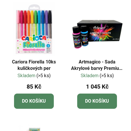
Cariora Fiorella 10ks
Artmagico - Sada
kuličkových per
Akrylové barvy Premium
28 ks
Skladem
(>5 ks)
Skladem
(>5 ks)
85 Kč
1 045 Kč
DO KOŠÍKU
DO KOŠÍKU