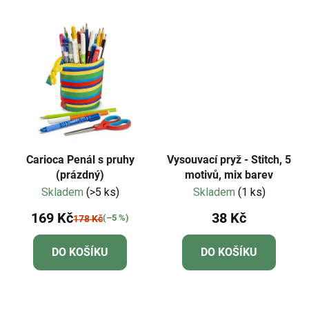
Carioca Penál s pruhy
Vysouvací pryž - Stitch, 5
(prázdný)
motivů, mix barev
Skladem
(>5 ks)
Skladem
(1 ks)
169 Kč
38 Kč
(–5 %)
178 Kč
DO KOŠÍKU
DO KOŠÍKU