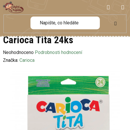
Přejít
NÁKUP
na
obsah
KOŠÍK
Carioca Tita 24ks
Průměrné
Neohodnoceno
Podrobnosti hodnocení
hodnocení
Značka:
Carioca
produktu
je
0,0
z
5
hvězdiček.