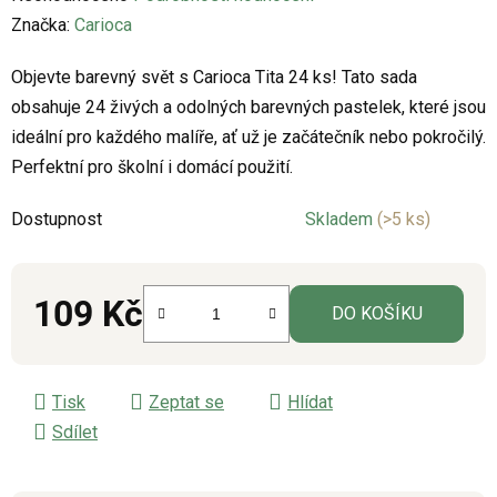
hodnocení
Značka:
Carioca
produktu
Objevte barevný svět s Carioca Tita 24 ks! Tato sada
je
obsahuje 24 živých a odolných barevných pastelek, které jsou
0,0
ideální pro každého malíře, ať už je začátečník nebo pokročilý.
z
Perfektní pro školní i domácí použití.
5
hvězdiček.
Dostupnost
Skladem
(>5 ks)
109 Kč
DO KOŠÍKU
Měrná cena:
Tisk
Zeptat se
Hlídat
Sdílet