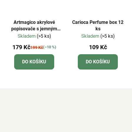
Artmagico akrylové
Carioca Perfume box 12
popisovače s jemným
ks
hrotem - pastelové - 8 ks
Skladem
(>5 ks)
Skladem
(>5 ks)
| 80500
179 Kč
109 Kč
(–10 %)
199 Kč
DO KOŠÍKU
DO KOŠÍKU