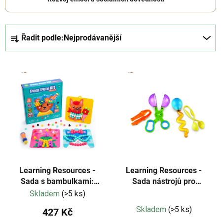
Ř
Řadit podle:
Nejprodávanější
a
z
V
e
ý
n
p
í
i
p
s
r
p
o
r
d
o
u
d
k
Learning Resources -
Learning Resources -
u
Sada s bambulkami:
Sada nástrojů pro
t
Oblékání zvířat
jemnou motoriku -
Skladem
(>5 ks)
k
ů
Průměrné
Helping Hands - 4 ks
t
Skladem
(>5 ks)
427 Kč
hodnocení