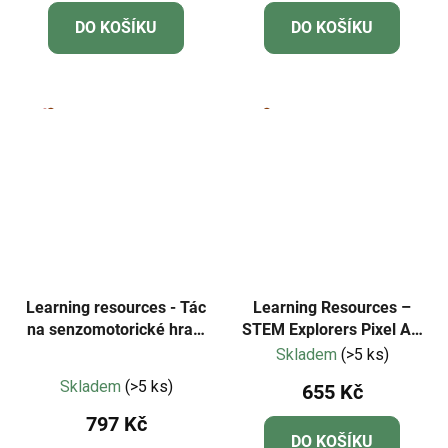
DO KOŠÍKU
DO KOŠÍKU
Learning resources - Tác
Learning Resources –
na senzomotorické hraní
STEM Explorers Pixel Art
– Create Your Play
Challenge
Skladem
(>5 ks)
Průměrné
Skladem
(>5 ks)
655 Kč
hodnocení
797 Kč
produktu
DO KOŠÍKU