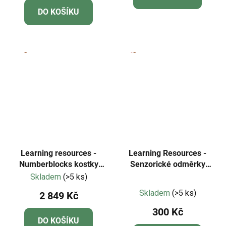
je
DO KOŠÍKU
5,0
z
5
hvězdiček.
Learning resources -
Learning Resources -
Numberblocks kostky
Senzorické odměrky
Mathlinks HEROES with
Helping Hands™
Skladem
(>5 ks)
Průměrné
ZEROES
Skladem
(>5 ks)
2 849 Kč
hodnocení
300 Kč
produktu
DO KOŠÍKU
je