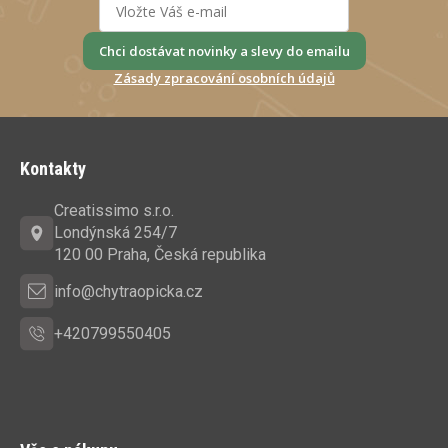
Chci dostávat novinky a slevy do emailu
Zásady zpracování osobních údajů
Z
á
Kontakty
p
a
Creatissimo s.r.o.
t
Londýnská 254/7
í
120 00 Praha, Česká republika
info@chytraopicka.cz
+420799550405