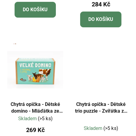
ů
284 Kč
produktu
DO KOŠÍKU
je
DO KOŠÍKU
5,0
z
5
hvězdiček.
Chytrá opička - Dětské
Chytrá opička - Dětské
domino - Mláďátka ze
trio puzzle - Zvířátka ze
statku a počty NOVÁ
statku NOVÁ EDICE
Skladem
(>5 ks)
Průměrné
EDICE
Skladem
(>5 ks)
269 Kč
hodnocení