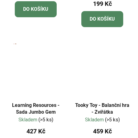
199 Kč
produktu
DO KOŠÍKU
je
DO KOŠÍKU
4,8
z
5
hvězdiček.
Learning Resources -
Tooky Toy - Balanční hra
Sada Jumbo Gem
- Zvířátka
Skladem
(>5 ks)
Skladem
(>5 ks)
427 Kč
459 Kč