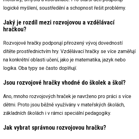
y
logické myšlení, soustředění a schopnost řešit problémy.
v
ý
Jaký je rozdíl mezi rozvojovou a vzdělávací
p
hračkou?
i
s
Rozvojové hračky podporují přirozený vývoj dovedností
u
dítěte prostřednictvím hry. Vzdělávací hračky se více zaměřují
na konkrétní oblasti učení, jako je matematika, jazyk nebo
logika. Oba typy se často doplňují.
Jsou rozvojové hračky vhodné do školek a škol?
Ano, mnoho rozvojových hraček je navrženo pro práci s více
dětmi. Proto jsou běžně využívány v mateřských školách,
základních školách i v rámci speciální pedagogiky.
Jak vybrat správnou rozvojovou hračku?