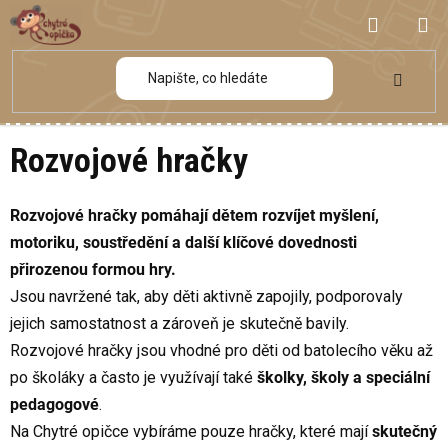
Přejít
NÁKUP
na
obsah
KOŠÍK
Rozvojové hračky
Rozvojové hračky pomáhají dětem rozvíjet myšlení,
motoriku, soustředění a další klíčové dovednosti
přirozenou formou hry.
Jsou navržené tak, aby děti aktivně zapojily, podporovaly
jejich samostatnost a zároveň je skutečně bavily.
Rozvojové hračky jsou vhodné pro děti od batolecího věku až
po školáky a často je využívají také
školky, školy a speciální
pedagogové
.
Na Chytré opičce vybíráme pouze hračky, které mají
skutečný