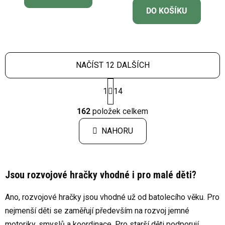
DO KOŠÍKU
5,0
z
5
hvězdiček.
NAČÍST 12 DALŠÍCH
S
1
14
t
r
O
á
162
položek celkem
v
n
l
k
NAHORU
á
o
d
v
a
á
c
n
Jsou rozvojové hračky vhodné i pro malé děti?
í
í
p
Ano, rozvojové hračky jsou vhodné už od batolecího věku. Pro
r
nejmenší děti se zaměřují především na rozvoj jemné
v
k
motoriky, smyslů a koordinace. Pro starší děti podporují