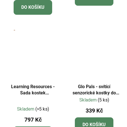
je
DO KOŠÍKU
4,7
z
5
hvězdiček.
Learning Resources -
Glo Pals - svítící
Sada kostek
senzorické kostky do
Numberblocks
vody-zelená - Pippa 4ks
Skladem
(5 ks)
Průměrné
MathLink® s číselnými
Skladem
(>5 ks)
339 Kč
bloky 1–10
hodnocení
797 Kč
produktu
DO KOŠÍKU