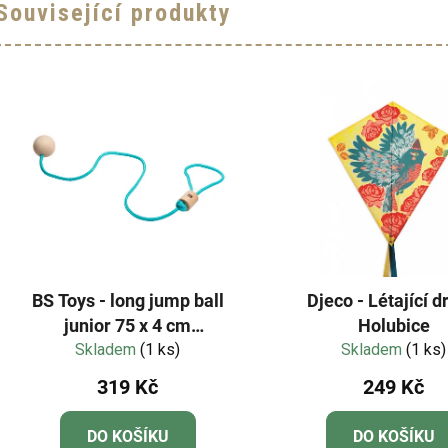
Související produkty
BS Toys - long jump ball
Djeco - Létající d
junior 75 x 4 cm
Holubice
wood/polyester blue
Skladem
(1 ks)
Skladem
(1 ks)
319 Kč
249 Kč
DO KOŠÍKU
DO KOŠÍKU