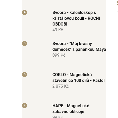
Svoora - kaleidoskop s
křišťálovou koulí - ROČNÍ
OBDOBÍ
49 Kč
Svoora - "Můj krásný
domeček" s panenkou Maya
899 Kč
COBLO - Magnetická
stavebnice 100 dílů - Pastel
2 875 Kč
HAPE - Magnetické
zábavné obličeje
99 Kč