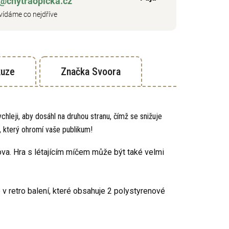
o@chytraopicka.cz
ídáme co nejdříve
kuze
Značka
Svoora
hleji, aby dosáhl na druhou stranu, čímž se snižuje
k, který ohromí vaše publikum!
lova. Hra s létajícím míčem může být také velmi
 retro balení, které obsahuje 2 polystyrenové