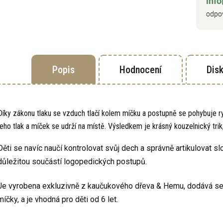
inf
odpov
Popis
Hodnocení
Dis
Díky zákonu tlaku se vzduch tlačí kolem míčku a postupně se pohybuje ryc
jeho tlak a míček se udrží na místě. Výsledkem je krásný kouzelnický tri
Děti se navíc naučí kontrolovat svůj dech a správně artikulovat s
důležitou součástí logopedických postupů.
Je vyrobena exkluzivně z kaučukového dřeva & Hemu, dodává se v
míčky, a je vhodná pro děti od 6 let.