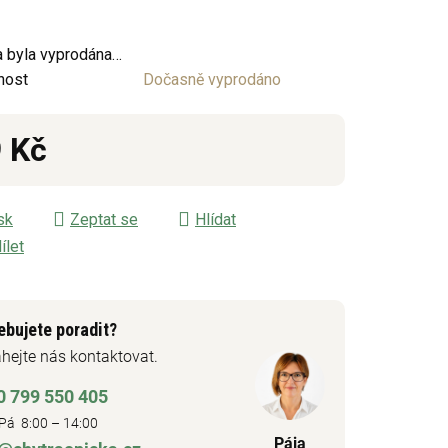
 byla vyprodána…
ek.
nost
Dočasně vyprodáno
 Kč
á cena:
sk
Zeptat se
Hlídat
ílet
ebujete poradit?
hejte nás kontaktovat.
0 799 550 405
Pá 8:00 – 14:00
Pája