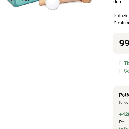
děti.
z
5
Položka
hvězdič
Dostup
99
Měrn
Ti
Sd
Potř
Nevá
+42
Po – 