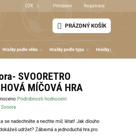
CZK
Přihlášení
Registrace
PRÁZDNÝ KOŠÍK
NÁKUPNÍ
KOŠÍK
Hračky podle věku
Hračky podle typu
Hračky podle dovedn
ora- SVOORETRO
CHOVÁ MÍČOVÁ HRA
né
noceno
Podrobnosti hodnocení
ení
:
Svoora
u
a se nadechněte a nechte míč létat! Jak dlouho
dokážeš udržet? Zábavná a jednoduchá hra pro