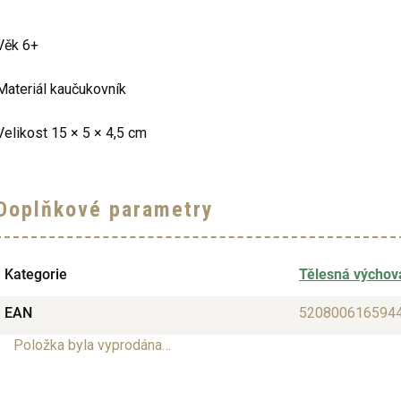
Věk 6+
Materiál kaučukovník
Velikost 15 × 5 × 4,5 cm
Doplňkové parametry
Kategorie
Tělesná výchov
EAN
520800616594
Položka byla vyprodána…