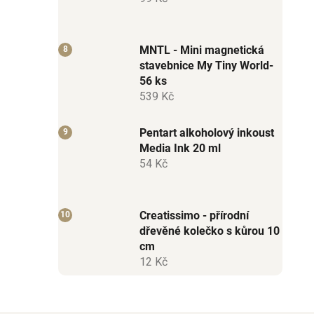
MNTL - Mini magnetická
stavebnice My Tiny World-
56 ks
539 Kč
Pentart alkoholový inkoust
Media Ink 20 ml
54 Kč
Creatissimo - přírodní
dřevěné kolečko s kůrou 10
cm
12 Kč