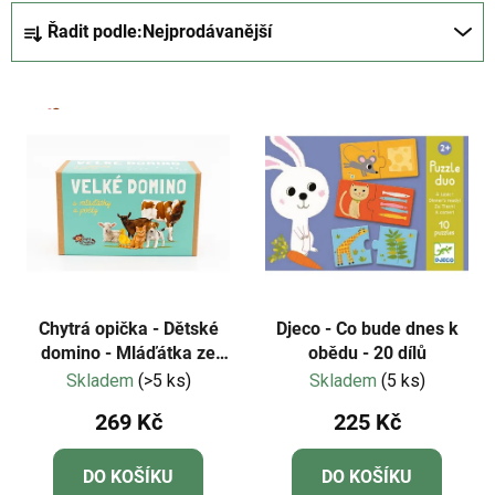
Ř
Řadit podle:
Nejprodávanější
a
z
V
e
ý
n
p
í
i
p
s
r
p
o
r
d
o
u
d
k
Chytrá opička - Dětské
Djeco - Co bude dnes k
u
domino - Mláďátka ze
obědu - 20 dílů
t
statku a počty NOVÁ
Skladem
(>5 ks)
Skladem
(5 ks)
k
ů
EDICE
t
269 Kč
225 Kč
ů
DO KOŠÍKU
DO KOŠÍKU