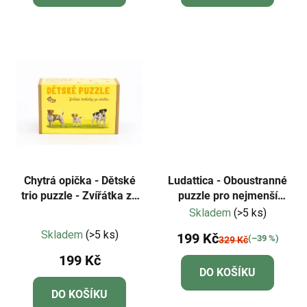
Chytrá opička - Dětské
Ludattica - Oboustranné
trio puzzle - Zvířátka ze
puzzle pro nejmenší
statku NOVÁ EDICE
Mořský svět- baby puzzle
Skladem
(>5 ks)
Průměrné
Skladem
(>5 ks)
199 Kč
(–39 %)
329 Kč
hodnocení
199 Kč
produktu
DO KOŠÍKU
je
DO KOŠÍKU
4,8