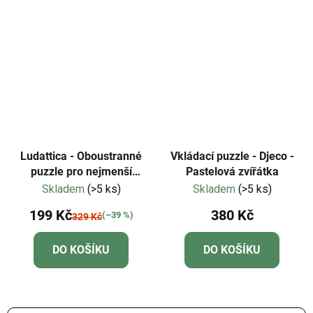
5
hvězdiček.
Ludattica - Oboustranné
Vkládací puzzle - Djeco -
puzzle pro nejmenší
Pastelová zvířátka
Jednorožci- baby puzzle
Skladem
(>5 ks)
Skladem
(>5 ks)
199 Kč
380 Kč
(–39 %)
329 Kč
DO KOŠÍKU
DO KOŠÍKU