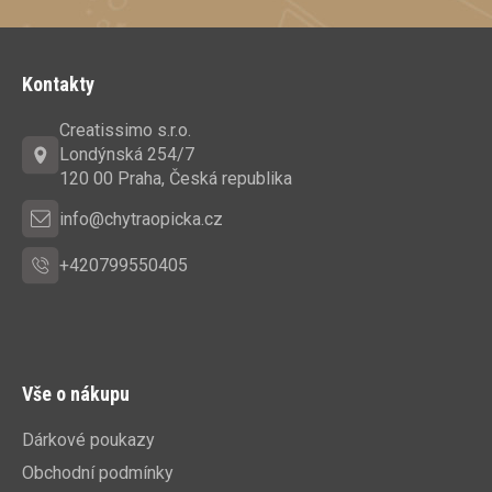
Z
á
Kontakty
p
a
Creatissimo s.r.o.
t
Londýnská 254/7
í
120 00 Praha, Česká republika
info@chytraopicka.cz
+420799550405
Vše o nákupu
Dárkové poukazy
Obchodní podmínky