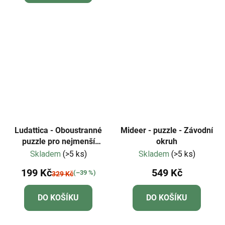
z
5
hvězdiček.
Ludattica - Oboustranné
Mideer - puzzle - Závodní
puzzle pro nejmenší
okruh
Dopravní prostředky -
Skladem
(>5 ks)
Skladem
(>5 ks)
baby puzzle
199 Kč
549 Kč
(–39 %)
329 Kč
DO KOŠÍKU
DO KOŠÍKU