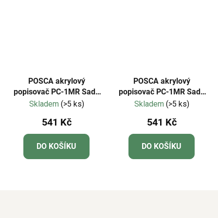
POSCA akrylový
POSCA akrylový
popisovač PC-1MR Sada
popisovač PC-1MR Sada
pastelových barev 8 kusů
základních barev 8 kusů
Skladem
(>5 ks)
Skladem
(>5 ks)
541 Kč
541 Kč
DO KOŠÍKU
DO KOŠÍKU