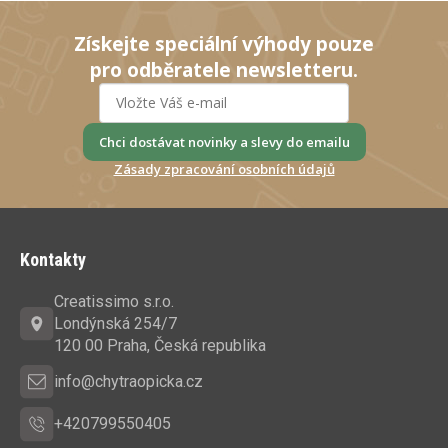
Získejte speciální výhody pouze
pro odběratele newsletteru.
Chci dostávat novinky a slevy do emailu
Zásady zpracování osobních údajů
Z
á
Kontakty
p
a
Creatissimo s.r.o.
t
Londýnská 254/7
í
120 00 Praha, Česká republika
info@chytraopicka.cz
+420799550405