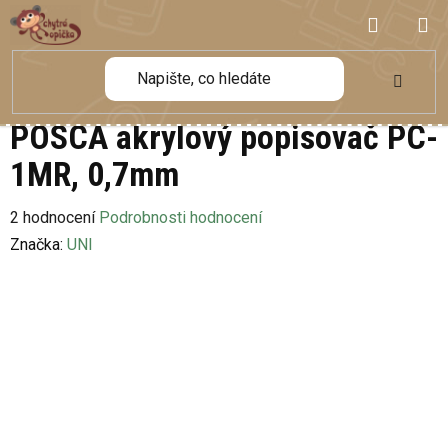
Přejít
NÁKUP
na
obsah
KOŠÍK
POSCA akrylový popisovač PC-
1MR, 0,7mm
Průměrné
2 hodnocení
Podrobnosti hodnocení
hodnocení
Značka:
UNI
produktu
je
5,0
z
5
hvězdiček.