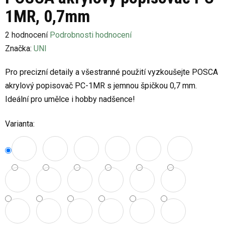
1MR, 0,7mm
Průměrné
2 hodnocení
Podrobnosti hodnocení
hodnocení
Značka:
UNI
produktu
Pro precizní detaily a všestranné použití vyzkoušejte POSCA
je
akrylový popisovač PC-1MR s jemnou špičkou 0,7 mm.
5,0
Ideální pro umělce i hobby nadšence!
z
5
Varianta:
hvězdiček.