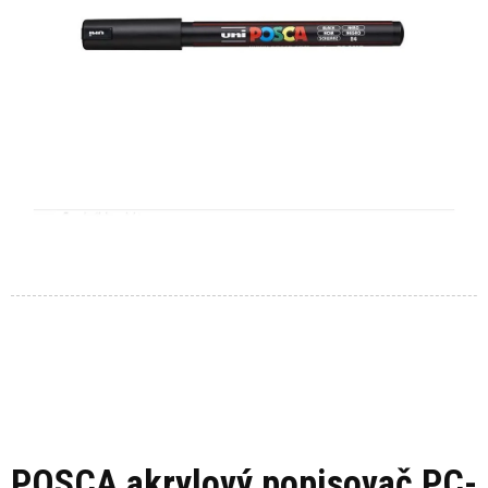
POSCA akrylový popisovač PC-