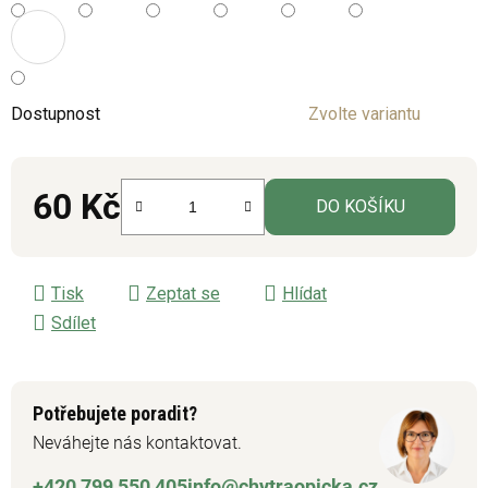
Dostupnost
Zvolte variantu
60 Kč
DO KOŠÍKU
Měrná cena:
Tisk
Zeptat se
Hlídat
Sdílet
Potřebujete poradit?
Neváhejte nás kontaktovat.
+420 799 550 405
info@chytraopicka.cz