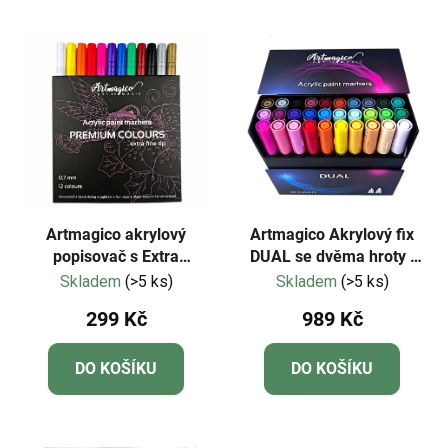
Artmagico akrylový
Artmagico Akrylový fix
popisovač s Extra
DUAL se dvěma hroty |
jemným hrotem (0,7 mm)
80326
Skladem
(>5 ks)
Skladem
(>5 ks)
12 ks | 80050
299 Kč
989 Kč
DO KOŠÍKU
DO KOŠÍKU