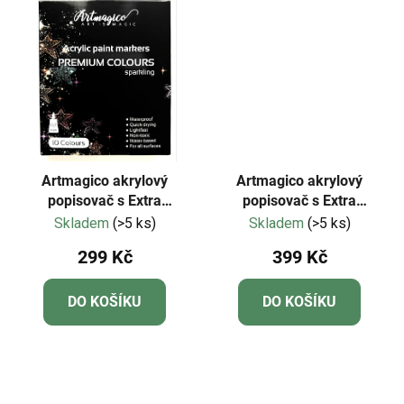
Artmagico akrylový
Artmagico akrylový
popisovač s Extra
popisovač s Extra
jemným hrotem
jemným hrotem (0,7 mm)
Skladem
(>5 ks)
Skladem
(>5 ks)
TŘPYTIVÉ | 80302
24 ks | 80043
299 Kč
399 Kč
DO KOŠÍKU
DO KOŠÍKU