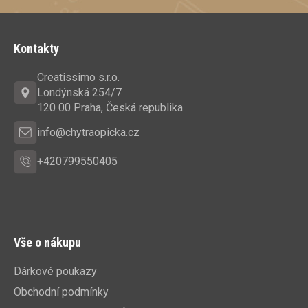
Z
á
Kontakty
p
a
Creatissimo s.r.o.
t
Londýnská 254/7
í
120 00 Praha, Česká republika
info@chytraopicka.cz
+420799550405
Vše o nákupu
Dárkové poukazy
Obchodní podmínky