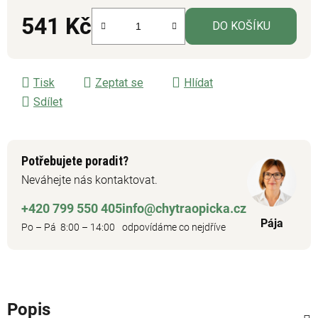
541 Kč
DO KOŠÍKU
Měrná cena:
Tisk
Zeptat se
Hlídat
Sdílet
Potřebujete poradit?
Neváhejte nás kontaktovat.
+420 799 550 405
info@chytraopicka.cz
Pája
Po – Pá 8:00 – 14:00
odpovídáme co nejdříve
Popis