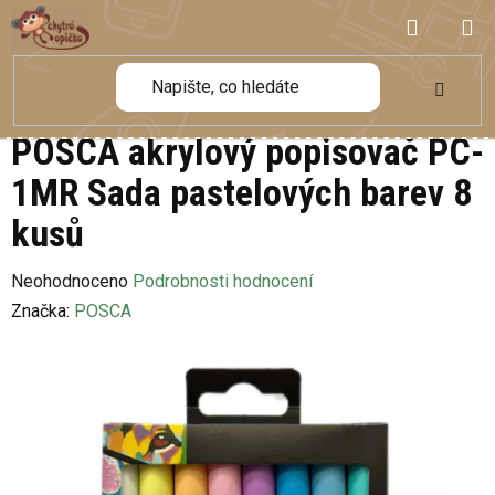
Přejít
NÁKUP
na
obsah
KOŠÍK
POSCA akrylový popisovač PC-
1MR Sada pastelových barev 8
kusů
Průměrné
Neohodnoceno
Podrobnosti hodnocení
hodnocení
Značka:
POSCA
produktu
je
0,0
z
5
hvězdiček.