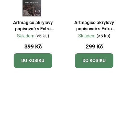
Artmagico akrylový
Artmagico akrylový
popisovač s Extra
popisovač s Extra
jemným hrotem (0,7 mm)
jemným hrotem
Skladem
(>5 ks)
Skladem
(>5 ks)
24 ks | 80043
TŘPYTIVÉ | 80302
399 Kč
299 Kč
DO KOŠÍKU
DO KOŠÍKU