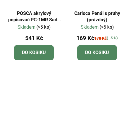
POSCA akrylový
Carioca Penál s pruhy
popisovač PC-1MR Sada
(prázdný)
základních barev 8 kusů
Skladem
(>5 ks)
Skladem
(>5 ks)
541 Kč
169 Kč
(–5 %)
178 Kč
DO KOŠÍKU
DO KOŠÍKU