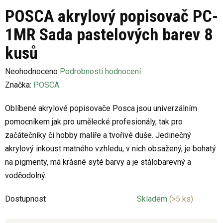
POSCA akrylový popisovač PC-
1MR Sada pastelových barev 8
kusů
Průměrné
Neohodnoceno
Podrobnosti hodnocení
hodnocení
Značka:
POSCA
produktu
Oblíbené akrylové popisovače Posca jsou univerzálním
je
pomocníkem jak pro umělecké profesionály, tak pro
0,0
začátečníky či hobby malíře a tvořivé duše. Jedinečný
z
akrylový inkoust matného vzhledu, v nich obsažený, je bohatý
5
na pigmenty, má krásné syté barvy a je stálobarevný a
hvězdiček.
voděodolný.
Dostupnost
Skladem
(>5 ks)