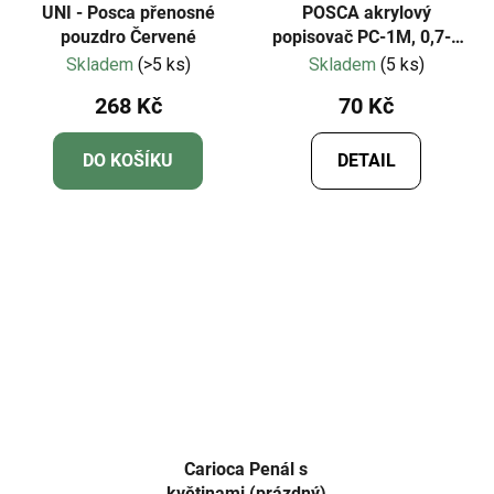
UNI - Posca přenosné
POSCA akrylový
pouzdro Červené
popisovač PC-1M, 0,7-1
mm
Skladem
(>5 ks)
Skladem
(5 ks)
268 Kč
70 Kč
DO KOŠÍKU
DETAIL
Carioca Penál s
květinami (prázdný)