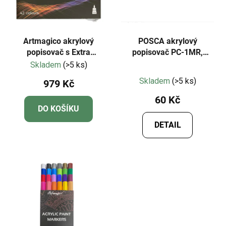
Artmagico akrylový
POSCA akrylový
popisovač s Extra
popisovač PC-1MR,
jemným hrotem (0,7 mm)
0,7mm
Skladem
(>5 ks)
Průměrné
42 ks | 80036
Skladem
(>5 ks)
979 Kč
hodnocení
60 Kč
produktu
DO KOŠÍKU
je
DETAIL
5,0
z
5
hvězdiček.