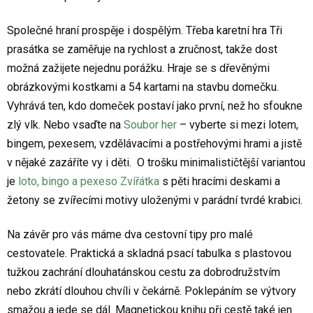
Společné hraní prospěje i dospělým. Třeba karetní hra Tři
prasátka se zaměřuje na rychlost a zručnost, takže dost
možná zažijete nejednu porážku. Hraje se s dřevěnými
obrázkovými kostkami a 54 kartami na stavbu domečku.
Vyhrává ten, kdo domeček postaví jako první, než ho sfoukne
zlý vlk. Nebo vsaďte na
Soubor her
– vyberte si mezi lotem,
bingem, pexesem, vzdělávacími a postřehovými hrami a jistě
v nějaké zazáříte vy i děti.
O trošku minimalističtější variantou
je
loto, bingo a pexeso Zvířátka
s pěti hracími deskami a
žetony se zvířecími motivy uloženými v parádní tvrdé krabici.
Na závěr pro vás máme dva cestovní tipy pro malé
cestovatele. Praktická a skladná psací tabulka s plastovou
tužkou zachrání dlouhatánskou cestu za dobrodružstvím
nebo zkrátí dlouhou chvíli v čekárně. Poklepáním se výtvory
smažou a jede se dál. Magnetickou knihu při cestě také jen