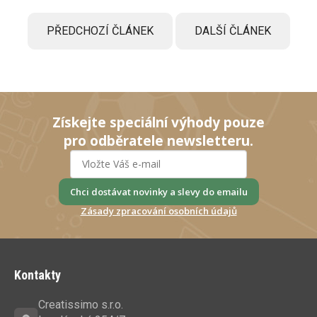
PŘEDCHOZÍ ČLÁNEK
DALŠÍ ČLÁNEK
Získejte speciální výhody pouze
pro odběratele newsletteru.
Chci dostávat novinky a slevy do emailu
Zásady zpracování osobních údajů
Z
á
Kontakty
p
a
Creatissimo s.r.o.