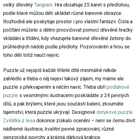
velký dřevěný
Tangram
. Hra obsahuje 25 karet s předlohou,
podle které můžou děti skládat různé barevné obrazce.
Rozhodně ale poskytuje prostor i pro vlastní fantazii. Čísla a
počítání můžete s dětmi procvičovat pomocí dřevěné hračky
vkládání a třídění, kdy vhazujete barevné dřevěné žetony do
průhledných nádob podle předlohy. Pozorováním a hrou se
toho děti totiž naučí nejvíc.
Puzzle už nejspíš každé tříleté dítě minimálně někde
zahlédlo a třeba o něj nejeví takový zájem, my máme ale
puzzle s překvapením a něčím navíc. Třeba obří
podlahové
puzzle
s vesmírnými ilustracemi poskládáte z 24 pevných
dílů, a pak brýlemi, které jsou součástí balení, zkoumáte
tajemství, která puzzle ukrývají. Designové
dotykové puzzle
Zvířátka z lesa
dokonce získalo ocenění – není se čemu divit:
nádherné ilustrace, kvalitní pevné zpracování, různé
senzorické povrchy a krásná dárková krabice.