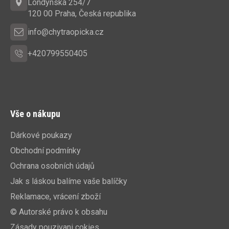
t
Londýnská 254/7
í
120 00 Praha, Česká republika
info@chytraopicka.cz
+420799550405
Vše o nákupu
Dárkové poukazy
Obchodní podmínky
Ochrana osobních údajů
Jak s láskou balíme vaše balíčky
Reklamace, vrácení zboží
© Autorské právo k obsahu
Zásady pouzivani cokies