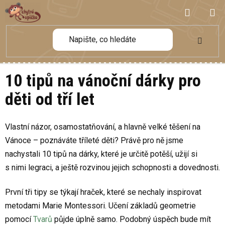
Přejít
NÁKUP
na
obsah
KOŠÍK
10 tipů na vánoční dárky pro
děti od tří let
Vlastní názor, osamostatňování, a hlavně velké těšení na
Vánoce – poznáváte tříleté děti? Právě pro ně jsme
nachystali 10 tipů na dárky, které je určitě potěší, užijí si
s nimi legraci, a ještě rozvinou jejich schopnosti a dovednosti.
První tři tipy se týkají hraček, které se nechaly inspirovat
metodami Marie Montessori. Učení základů geometrie
pomocí
Tvarů
půjde úplně samo. Podobný úspěch bude mít