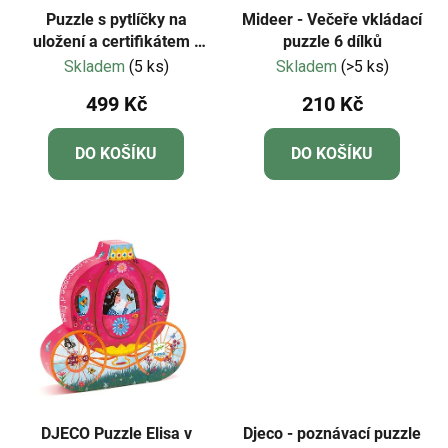
Puzzle s pytlíčky na
Mideer - Večeře vkládací
uložení a certifikátem -
puzzle 6 dílků
Mideer - LEVEL 05 -
Skladem
(5 ks)
Skladem
(>5 ks)
Zvířecí hrdinové
499 Kč
210 Kč
DO KOŠÍKU
DO KOŠÍKU
DJECO Puzzle Elisa v
Djeco - poznávací puzzle