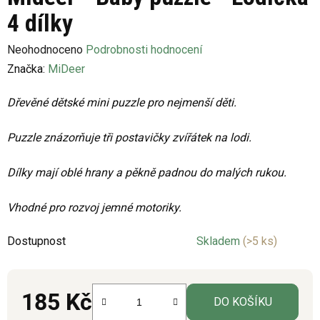
4 dílky
Průměrné
Neohodnoceno
Podrobnosti hodnocení
hodnocení
Značka:
MiDeer
produktu
Dřevěné dětské mini puzzle pro nejmenší děti.
je
0,0
Puzzle znázorňuje tři postavičky zvířátek na lodi.
z
5
Dílky mají oblé hrany a pěkně padnou do malých rukou.
hvězdiček.
Vhodné pro rozvoj jemné motoriky.
Dostupnost
Skladem
(>5 ks)
185 Kč
DO KOŠÍKU