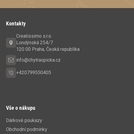
Z
á
Kontakty
p
a
Creatissimo s.r.o.
t
Londýnská 254/7
í
120 00 Praha, Česká republika
info@chytraopicka.cz
+420799550405
Vše o nákupu
Dárkové poukazy
Obchodní podmínky