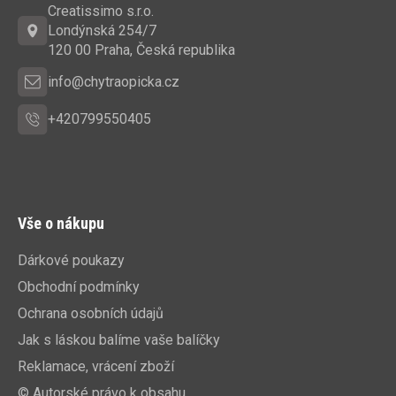
a
Creatissimo s.r.o.
t
Londýnská 254/7
í
120 00 Praha, Česká republika
info@chytraopicka.cz
+420799550405
Vše o nákupu
Dárkové poukazy
Obchodní podmínky
Ochrana osobních údajů
Jak s láskou balíme vaše balíčky
Reklamace, vrácení zboží
© Autorské právo k obsahu