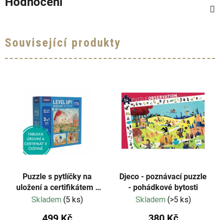
Hodnocení
Související produkty
Puzzle s pytlíčky na
Djeco - poznávací puzzle
uložení a certifikátem -
- pohádkové bytosti
Mideer - LEVEL 05 -
Skladem
(5 ks)
Skladem
(>5 ks)
Zvířecí hrdinové
499 Kč
380 Kč