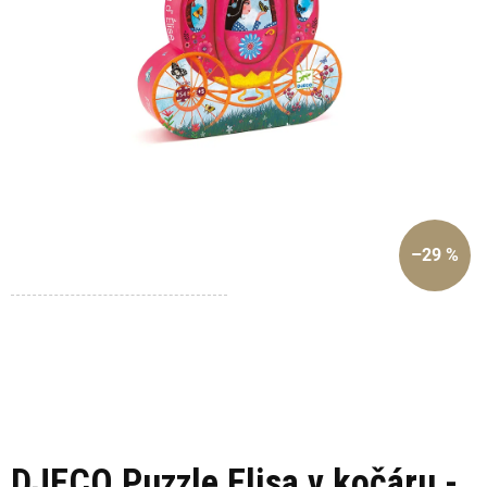
–29 %
DJECO Puzzle Elisa v kočáru -