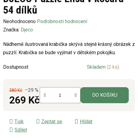
54 dílků
Průměrné
Neohodnoceno
Podrobnosti hodnocení
hodnocení
Značka:
Djeco
produktu
Nádherně ilustrovaná krabička skrývá stejně krásný obrázek z
je
puzzlí. Krabička se bude vyjímat v dětském pokojíku.
0,0
z
Dostupnost
Skladem
(2 ks)
5
hvězdiček.
–29 %
380 Kč
DO KOŠÍKU
269 Kč
Měrná cena:
Tisk
Zeptat se
Hlídat
Sdílet