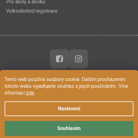
Pro školy a školky
Velkoobchod registrace
Tento web používá soubory cookie. Dalším procházením
tohoto webu vyjadřujete souhlas s jejich používáním.. Více
informací
zde
.
Nastavení
Souhlasím
Vytvořil Shoptet
Copyright 2026
Chytrá Opička
. Všechna práva vyhrazena.