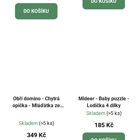
DO KOŠÍKU
je
DO KOŠÍKU
4,8
z
5
hvězdiček.
Obří domino - Chytrá
Mideer - Baby puzzle -
opička - Mláďátka ze
Lodička 4 dílky
statku a počty
Skladem
(>5 ks)
Průměrné
Skladem
(>5 ks)
185 Kč
hodnocení
349 Kč
produktu