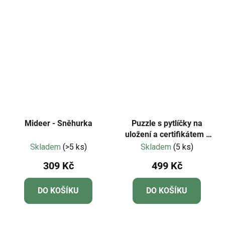
Mideer - Sněhurka
Puzzle s pytlíčky na
uložení a certifikátem -
Mideer - LEVEL 05 -
Skladem
(>5 ks)
Skladem
(5 ks)
Zvířecí hrdinové
309 Kč
499 Kč
DO KOŠÍKU
DO KOŠÍKU