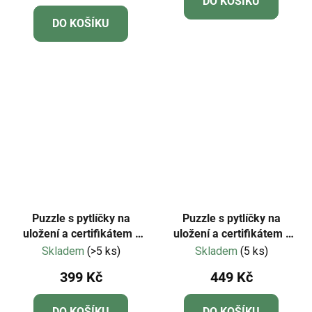
DO KOŠÍKU
je
DO KOŠÍKU
5,0
z
5
hvězdiček.
Puzzle s pytlíčky na
Puzzle s pytlíčky na
uložení a certifikátem -
uložení a certifikátem -
Mideer - LEVEL 01 -
Mideer - LEVEL 04 -
Skladem
(>5 ks)
Skladem
(5 ks)
Dopravní prostředky
Města
399 Kč
449 Kč
DO KOŠÍKU
DO KOŠÍKU