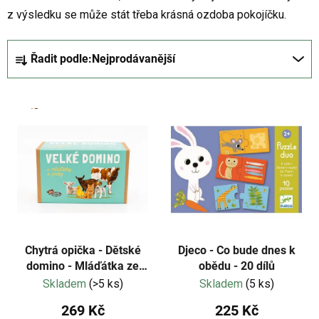
z výsledku se může stát třeba krásná ozdoba pokojíčku.
Ř
Řadit podle:
Nejprodávanější
a
z
V
e
ý
n
p
í
i
p
s
r
p
o
r
d
o
u
d
k
Chytrá opička - Dětské
Djeco - Co bude dnes k
u
domino - Mláďátka ze
obědu - 20 dílů
t
statku a počty NOVÁ
Skladem
(>5 ks)
Skladem
(5 ks)
k
ů
EDICE
t
269 Kč
225 Kč