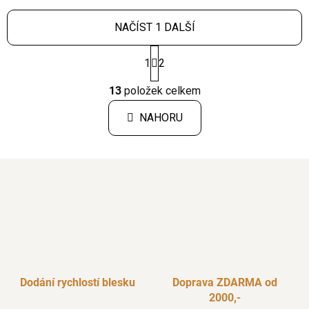
NAČÍST 1 DALŠÍ
S
1
2
t
r
O
á
13
položek celkem
v
n
l
k
NAHORU
á
o
d
v
a
á
c
n
í
í
p
r
v
k
y
v
Dodání rychlostí blesku
Doprava ZDARMA od
ý
2000,-
p