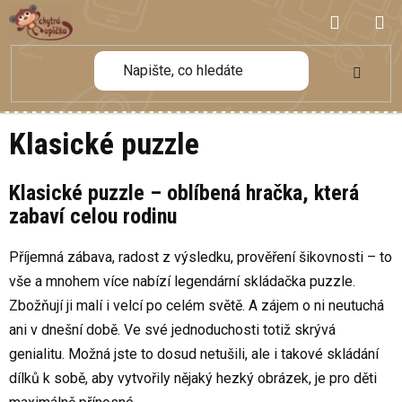
Přejít
NÁKUP
na
obsah
KOŠÍK
Klasické puzzle
Klasické puzzle – oblíbená hračka, která
zabaví celou rodinu
Příjemná zábava, radost z výsledku, prověření šikovnosti – to
vše a mnohem více nabízí legendární skládačka puzzle.
Zbožňují ji malí i velcí po celém světě. A zájem o ni neutuchá
ani v dnešní době. Ve své jednoduchosti totiž skrývá
genialitu. Možná jste to dosud netušili, ale i takové skládání
dílků k sobě, aby vytvořily nějaký hezký obrázek, je pro děti