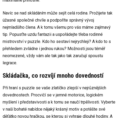
maximálně přínosné.
Navíc se nad skládáním může sejít celá rodina. Prožijete tak
úžasné společné chvíle a podpoříte správný vývoj
nejmladšího člena. A k tomu všemu pro vás máme zajímavý
tip. Popusťte uzdu fantazii a uspořádejte třeba rodinné
mistrovství v puzzle. Kdo ho sestaví nejrychleji? A kdo to s
přehledem zvládne i jednou rukou? Možnosti jsou téměř
neomezené, vždy vám ale tak jako tak zaručují spoustu
legrace.
Skládačka, co rozvíjí mnoho dovedností
Při hraní s puzzle se vaše zlatíčko zlepší v nejrůznějších
dovednostech. Procvičí se v jemné motorice, logickém
myšlení i představivosti a k tomu se naučí trpělivosti. Vyberte
v naší bohaté nabídce nějaký krásný motiv a potěšte své
děťátko novou hračkou, se kterou si vyhraje dlouhé hodiny. A