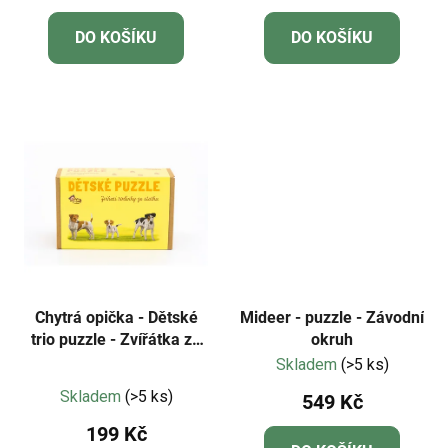
ů
DO KOŠÍKU
DO KOŠÍKU
Chytrá opička - Dětské
Mideer - puzzle - Závodní
trio puzzle - Zvířátka ze
okruh
statku NOVÁ EDICE
Skladem
(>5 ks)
Průměrné
Skladem
(>5 ks)
549 Kč
hodnocení
199 Kč
produktu