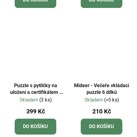
Puzzle s pytlíčky na
Mideer - Večeře vkládací
uložení a certifikátem -
puzzle 6 dílků
Mideer - LEVEL 03 -
Skladem
(3 ks)
Skladem
(>5 ks)
Dobrodružství princezen
399 Kč
210 Kč
DO KOŠÍKU
DO KOŠÍKU