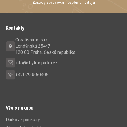
Zásady zpracování osobních údajů
Z
á
Kontakty
p
a
Creatissimo s.r.o.
t
Londýnská 254/7
í
120 00 Praha, Česká republika
info@chytraopicka.cz
+420799550405
Vše o nákupu
Dárkové poukazy