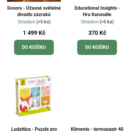
Svoora - Úžasné světelné
Educational Insights -
divadlo zázraků
Hra Kanoodle
Skladem
(>5 ks)
Skladem
(>5 ks)
1 499 Kč
370 Kč
DO KOŠÍKU
DO KOŠÍKU
Ludattica - Puzzle pro
Kiimento - termopapír 40