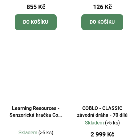
855 Kč
126 Kč
DO KOŠÍKU
DO KOŠÍKU
Learning Resources -
COBLO - CLASSIC
Senzorická hračka Cool
závodní dráha - 70 dílů
Down Cubes
Skladem
(>5 ks)
Průměrné
Skladem
(>5 ks)
2 999 Kč
hodnocení