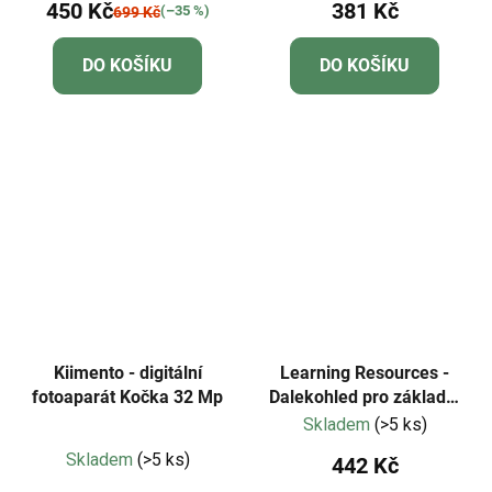
450 Kč
381 Kč
(–35 %)
699 Kč
DO KOŠÍKU
DO KOŠÍKU
Kiimento - digitální
Learning Resources -
fotoaparát Kočka 32 Mp
Dalekohled pro základní
vědy
Skladem
(>5 ks)
Průměrné
Skladem
(>5 ks)
442 Kč
hodnocení