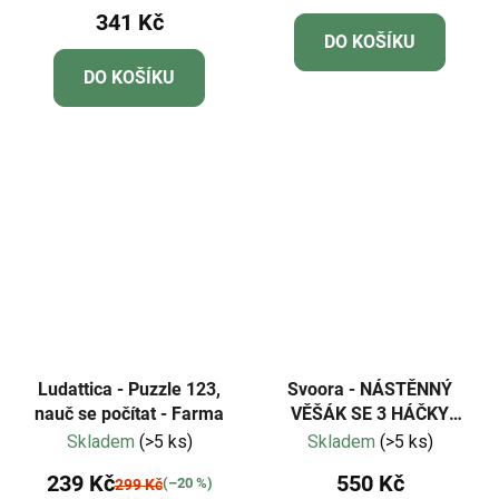
341 Kč
produktu
DO KOŠÍKU
je
DO KOŠÍKU
3,7
z
5
hvězdiček.
Ludattica - Puzzle 123,
Svoora - NÁSTĚNNÝ
nauč se počítat - Farma
VĚŠÁK SE 3 HÁČKY
VELRYBA
Skladem
(>5 ks)
Skladem
(>5 ks)
239 Kč
550 Kč
(–20 %)
299 Kč