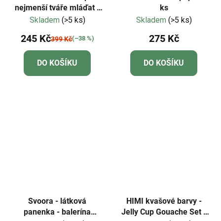
nejmenší tváře mláďat -
ks
Dudu
Skladem
(>5 ks)
Skladem
(>5 ks)
245 Kč
275 Kč
(–38 %)
399 Kč
DO KOŠÍKU
DO KOŠÍKU
Svoora - látková
HIMI kvašové barvy -
panenka - balerína
Jelly Cup Gouache Set -