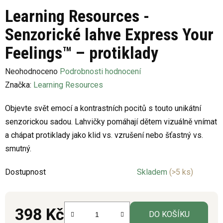
Learning Resources -
Senzorické lahve Express Your
Feelings™ – protiklady
Průměrné
Neohodnoceno
Podrobnosti hodnocení
hodnocení
Značka:
Learning Resources
produktu
Objevte svět emocí a kontrastních pocitů s touto unikátní
je
senzorickou sadou. Lahvičky pomáhají dětem vizuálně vnímat
0,0
a chápat protiklady jako klid vs. vzrušení nebo šťastný vs.
z
smutný.
5
hvězdiček.
Dostupnost
Skladem
(>5 ks)
398 Kč
DO KOŠÍKU