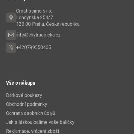
p
a
Creatissimo s.r.o.
t
Londýnská 254/7
í
120 00 Praha, Česká republika
info@chytraopicka.cz
+420799550405
Vše o nákupu
Dárkové poukazy
Obchodní podmínky
Ochrana osobních údajů
Jak s láskou balíme vaše balíčky
Reklamace, vrácení zboží