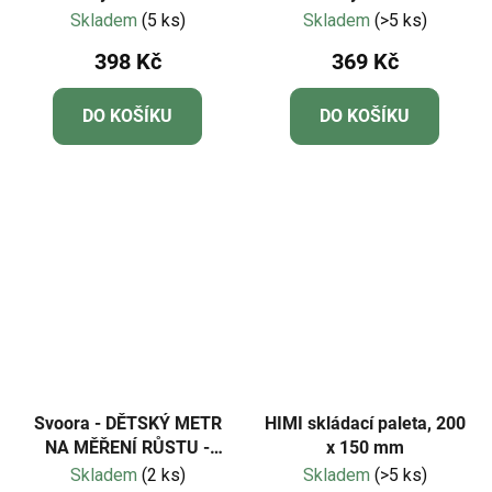
GeoSafari® Jr.
Skladem
(5 ks)
Skladem
(>5 ks)
398 Kč
369 Kč
DO KOŠÍKU
DO KOŠÍKU
Svoora - DĚTSKÝ METR
HIMI skládací paleta, 200
NA MĚŘENÍ RŮSTU -
x 150 mm
LIŠKA
Skladem
(2 ks)
Skladem
(>5 ks)