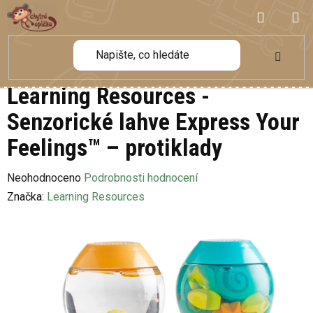
Přejít
NÁKUP
na
obsah
KOŠÍK
Learning Resources -
Senzorické lahve Express Your
Feelings™ – protiklady
Průměrné
Neohodnoceno
Podrobnosti hodnocení
hodnocení
Značka:
Learning Resources
produktu
je
0,0
z
5
hvězdiček.