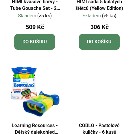
HIMI kvašové barvy -
HIMI sada 5 kulatých
Tube Gouache Set - 24
štětců (Yellow Edition)
Colours (12 ml)
Skladem
(>5 ks)
Skladem
(>5 ks)
509 Kč
306 Kč
DO KOŠÍKU
DO KOŠÍKU
Learning Resources -
COBLO - Pastelové
Dětský dalekohled
kuličky - 6 kusů