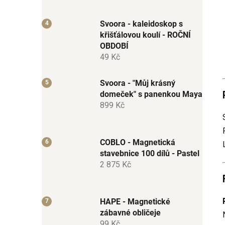
Svoora - kaleidoskop s
křišťálovou koulí - ROČNÍ
OBDOBÍ
49 Kč
Svoora - "Můj krásný
domeček" s panenkou Maya
899 Kč
COBLO - Magnetická
stavebnice 100 dílů - Pastel
2 875 Kč
HAPE - Magnetické
zábavné obličeje
99 Kč