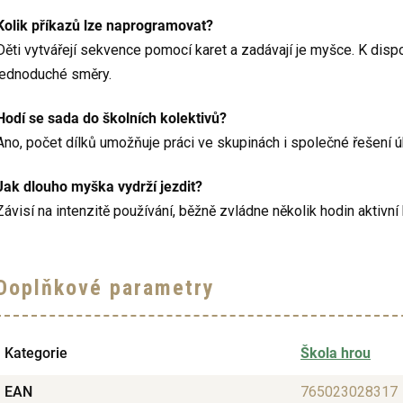
Kolik příkazů lze naprogramovat?
Děti vytvářejí sekvence pomocí karet a zadávají je myšce. K dispo
jednoduché směry.
Hodí se sada do školních kolektivů?
Ano, počet dílků umožňuje práci ve skupinách i společné řešení ú
Jak dlouho myška vydrží jezdit?
Závisí na intenzitě používání, běžně zvládne několik hodin aktivní
Doplňkové parametry
Kategorie
Škola hrou
EAN
765023028317