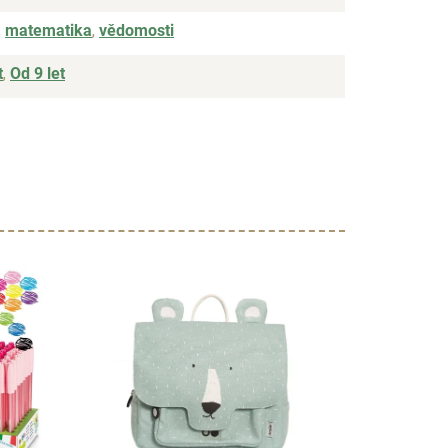
,
matematika
,
vědomosti
t
,
Od 9 let