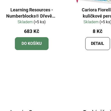
Learning Resources -
Cariora Fiorel
Numberblocks® Dřevěné
kuličkové per
kostky od jedné do pěti
Skladem
(>5 ks)
Skladem
(>5 ks
683 Kč
8 Kč
DO KOŠÍKU
DETAIL