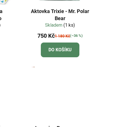
la
Aktovka Trixie - Mr. Polar
o
Bear
)
Skladem
(1 ks)
750 Kč
(–36 %)
1 180 Kč
DO KOŠÍKU