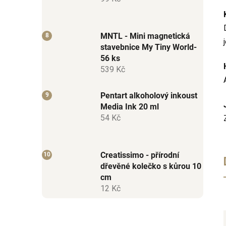
MNTL - Mini magnetická
stavebnice My Tiny World-
56 ks
539 Kč
Pentart alkoholový inkoust
Media Ink 20 ml
54 Kč
Creatissimo - přírodní
dřevěné kolečko s kůrou 10
cm
12 Kč