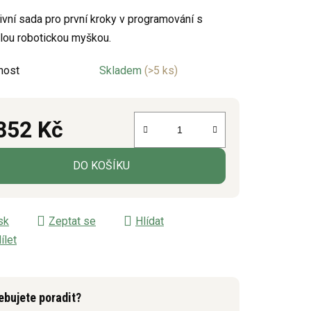
u
tivní sada pro první kroky v programování s
lou robotickou myškou.
nost
Skladem
(>5 ks)
ek.
852 Kč
á cena:
DO KOŠÍKU
sk
Zeptat se
Hlídat
ílet
ebujete poradit?