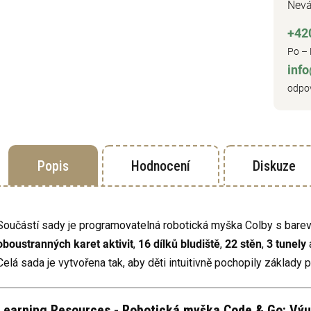
Nevá
+42
Po – 
inf
odpov
Popis
Hodnocení
Diskuze
Součástí sady je programovatelná robotická myška Colby s barev
oboustranných karet aktivit
,
16 dílků bludiště
,
22 stěn
,
3 tunely
a
Celá sada je vytvořena tak, aby děti intuitivně pochopily základy 
Learning Resources - Robotická myška Code & Go: Výu