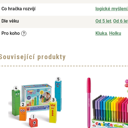
Co hračka rozvíjí
logické myšlení
Dle věku
Od 5 let
,
Od 6 le
Pro koho
Kluka
,
Holku
?
Související produkty