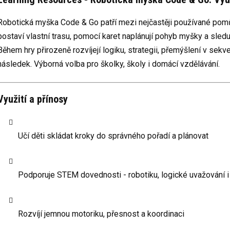
Robotická myška Code & Go patří mezi nejčastěji používané pom
postaví vlastní trasu, pomocí karet naplánují pohyb myšky a sleduj
Během hry přirozeně rozvíjejí logiku, strategii, přemýšlení v sekv
následek. Výborná volba pro školky, školy i domácí vzdělávání.
Využití a přínosy
Učí děti skládat kroky do správného pořadí a plánovat
Podporuje STEM dovednosti - robotiku, logické uvažování i
Rozvíjí jemnou motoriku, přesnost a koordinaci