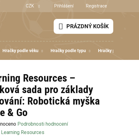
CZK
Přihlášení
Registrace
PRÁZDNÝ KOŠÍK
NÁKUPNÍ
KOŠÍK
Hračky podle věku
Hračky podle typu
Hračky podle dovedn
rning Resources –
ková sada pro základy
ování: Robotická myška
e & Go
né
noceno
Podrobnosti hodnocení
ení
:
Learning Resources