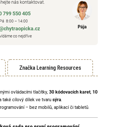
hejte nás kontaktovat.
0 799 550 405
Pá 8:00 – 14:00
Pája
o@chytraopicka.cz
ídáme co nejdříve
Značka
Learning Resources
nými ovládacími tlačítky,
30 kódovacích karet
,
10
 také cílový dílek ve tvaru
sýra
.
programování – bez mobilů, aplikací či tabletů.
ková sada pro první programování