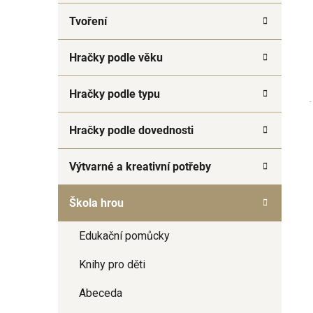
a
Tvoření
n
e
Hračky podle věku
l
Hračky podle typu
Hračky podle dovednosti
Výtvarné a kreativní potřeby
Škola hrou
Edukační pomůcky
Knihy pro děti
Abeceda