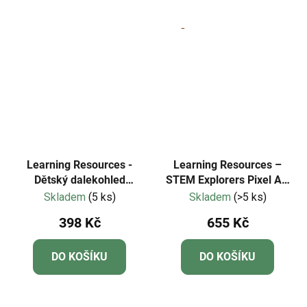
5
hvězdiček.
Learning Resources -
Learning Resources –
Dětský dalekohled
STEM Explorers Pixel Art
GeoSafari® Jr.
Challenge
Skladem
(5 ks)
Skladem
(>5 ks)
398 Kč
655 Kč
DO KOŠÍKU
DO KOŠÍKU