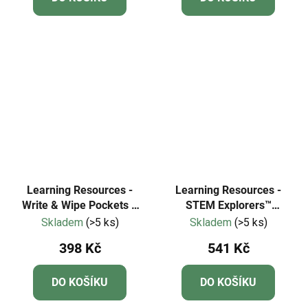
Learning Resources -
Learning Resources -
Write & Wipe Pockets –
STEM Explorers™
kapsy na psaní a mazání
Brainometrie™ - 3D
Skladem
(>5 ks)
Skladem
(>5 ks)
A4 (sada 5 ks)
puzzle
398 Kč
541 Kč
DO KOŠÍKU
DO KOŠÍKU