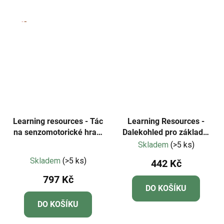
Learning resources - Tác
Learning Resources -
na senzomotorické hraní
Dalekohled pro základní
– Create Your Play
vědy
Skladem
(>5 ks)
Průměrné
Skladem
(>5 ks)
442 Kč
hodnocení
797 Kč
produktu
DO KOŠÍKU
je
DO KOŠÍKU
4,7
z