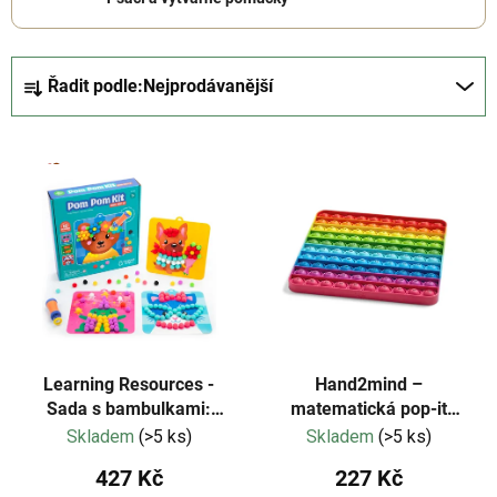
Ř
Řadit podle:
Nejprodávanější
a
z
V
e
ý
n
p
í
i
p
s
r
p
o
r
d
o
u
d
k
Learning Resources -
Hand2mind –
u
Sada s bambulkami:
matematická pop-it
t
Oblékání zvířat
tabulka do 100
Skladem
(>5 ks)
Skladem
(>5 ks)
k
ů
t
427 Kč
227 Kč