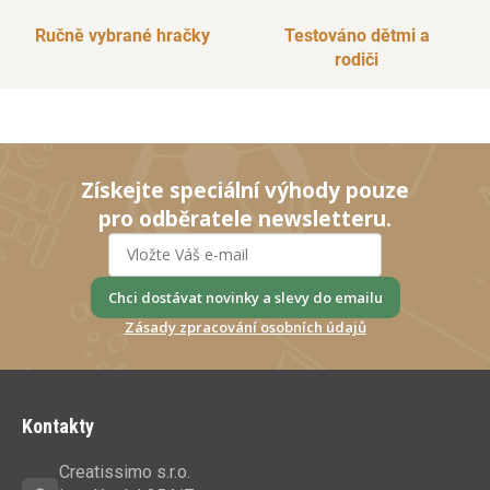
Ručně vybrané hračky
Testováno dětmi a
rodiči
Získejte speciální výhody pouze
pro odběratele newsletteru.
Chci dostávat novinky a slevy do emailu
Zásady zpracování osobních údajů
Z
á
Kontakty
p
a
Creatissimo s.r.o.