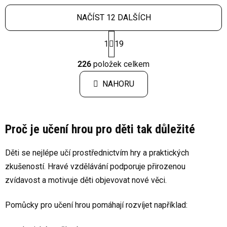
NAČÍST 12 DALŠÍCH
S
1
19
t
r
O
á
226
položek celkem
v
n
l
k
NAHORU
á
o
d
v
a
á
c
n
Proč je učení hrou pro děti tak důležité
í
í
p
Děti se nejlépe učí prostřednictvím hry a praktických
r
v
zkušeností. Hravé vzdělávání podporuje přirozenou
k
zvídavost a motivuje děti objevovat nové věci.
y
v
Pomůcky pro učení hrou pomáhají rozvíjet například:
ý
p