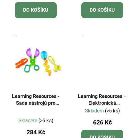
ů
DO KOŠÍKU
DO KOŠÍKU
Learning Resources -
Learning Resources –
Sada nástrojů pro
Elektronická
jemnou motoriku -
matematická karta
Skladem
(>5 ks)
Průměrné
Helping Hands - 4 ks
Minute Math
Skladem
(>5 ks)
626 Kč
hodnocení
284 Kč
produktu
DO KOŠÍKU