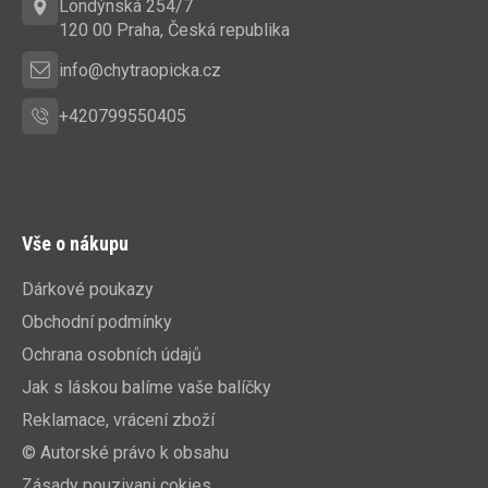
t
Londýnská 254/7
í
120 00 Praha, Česká republika
info@chytraopicka.cz
+420799550405
Vše o nákupu
Dárkové poukazy
Obchodní podmínky
Ochrana osobních údajů
Jak s láskou balíme vaše balíčky
Reklamace, vrácení zboží
© Autorské právo k obsahu
Zásady pouzivani cokies