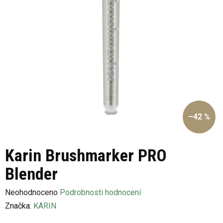
–42 %
Karin Brushmarker PRO
Blender
Průměrné
Neohodnoceno
Podrobnosti hodnocení
hodnocení
Značka:
KARIN
produktu