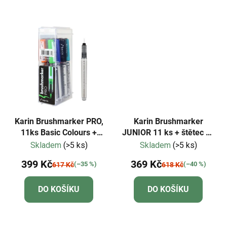
Karin Brushmarker PRO,
Karin Brushmarker
11ks Basic Colours +
JUNIOR 11 ks + štětec na
blender
blending
Skladem
(>5 ks)
Skladem
(>5 ks)
399 Kč
369 Kč
(–35 %)
(–40 %)
617 Kč
618 Kč
DO KOŠÍKU
DO KOŠÍKU