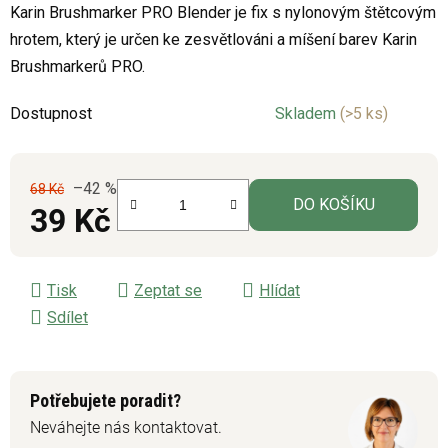
Karin Brushmarker PRO Blender je fix s nylonovým štětcovým
je
hrotem, který je určen ke zesvětlováni a míšení barev Karin
0,0
Brushmarkerů PRO.
z
5
Dostupnost
Skladem
(>5 ks)
hvězdiček.
–42 %
68 Kč
DO KOŠÍKU
39 Kč
Měrná cena:
Tisk
Zeptat se
Hlídat
Sdílet
Potřebujete poradit?
Neváhejte nás kontaktovat.