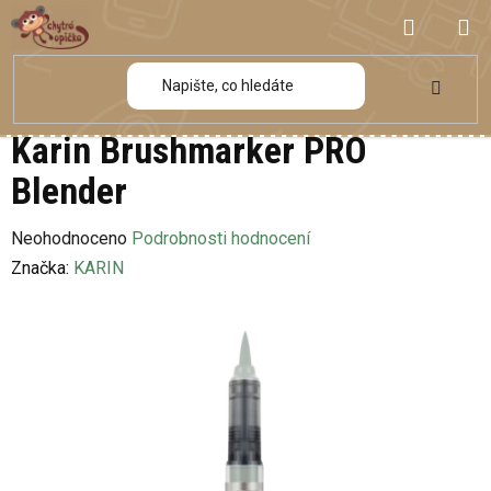
Přejít
NÁKUP
na
obsah
KOŠÍK
Karin Brushmarker PRO
Blender
Průměrné
Neohodnoceno
Podrobnosti hodnocení
hodnocení
Značka:
KARIN
produktu
je
0,0
z
5
hvězdiček.