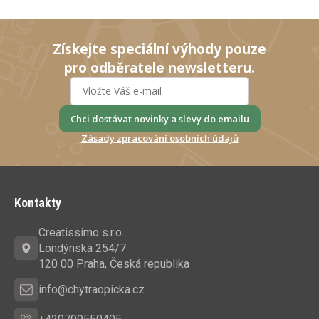
Získejte speciální výhody pouze
pro odběratele newsletteru.
Chci dostávat novinky a slevy do emailu
Zásady zpracování osobních údajů
Z
á
Kontakty
p
a
Creatissimo s.r.o.
t
Londýnská 254/7
í
120 00 Praha, Česká republika
info@chytraopicka.cz