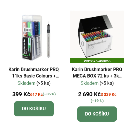
DOPRAVA ZDARMA
Karin Brushmarker PRO,
Karin Brushmarker PRO
11ks Basic Colours +
MEGA BOX 72 ks + 3ks
blender
Blender
Skladem
(>5 ks)
Skladem
(>5 ks)
399 Kč
2 690 Kč
(–35 %)
617 Kč
3 339 Kč
(–19 %)
DO KOŠÍKU
DO KOŠÍKU