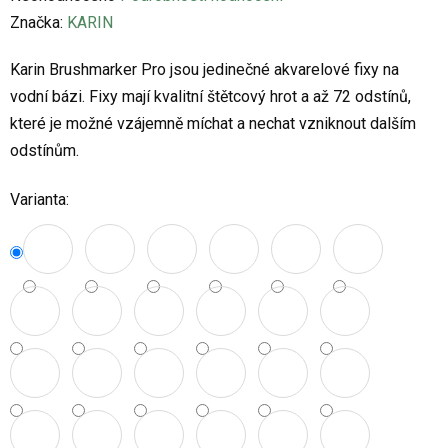
hodnocení
Značka:
KARIN
produktu
Karin Brushmarker Pro jsou jedinečné akvarelové fixy na
je
vodní bázi. Fixy mají kvalitní štětcový hrot a až 72 odstínů,
0,0
které je možné vzájemně míchat a nechat vzniknout dalším
z
odstínům.
5
hvězdiček.
Varianta: