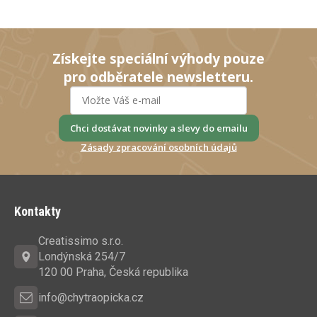
Získejte speciální výhody pouze
pro odběratele newsletteru.
Chci dostávat novinky a slevy do emailu
Zásady zpracování osobních údajů
Z
á
Kontakty
p
a
Creatissimo s.r.o.
t
Londýnská 254/7
í
120 00 Praha, Česká republika
info@chytraopicka.cz