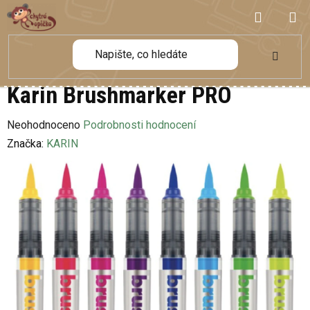
Přejít
NÁKUP
na
obsah
KOŠÍK
Karin Brushmarker PRO
Průměrné
Neohodnoceno
Podrobnosti hodnocení
hodnocení
Značka:
KARIN
produktu
je
0,0
z
5
hvězdiček.