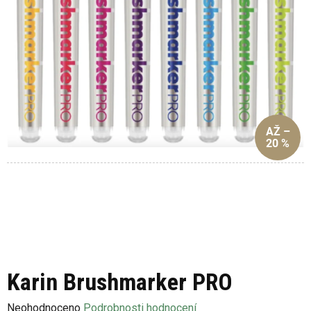
AŽ –
20 %
Karin Brushmarker PRO
Průměrné
Neohodnoceno
Podrobnosti hodnocení