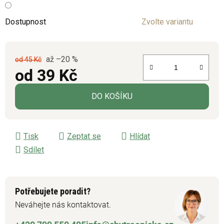
Dostupnost
Zvolte variantu
až –20 %
od 45 Kč
od
39 Kč
Měrná cena:
DO KOŠÍKU
Tisk
Zeptat se
Hlídat
Sdílet
Potřebujete poradit?
Neváhejte nás kontaktovat.